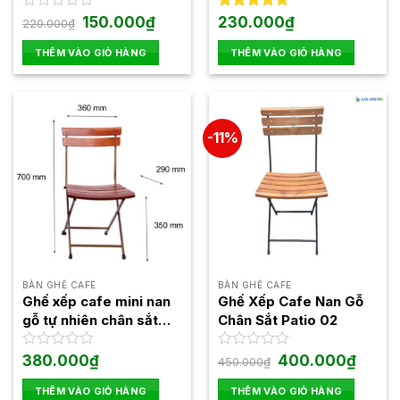
Lưới Treo Lò Xo
Tay Gỗ GXT251
trang
Giá
Giá
Được
150.000
₫
Được xếp
230.000
₫
220.000
₫
gốc
hiện
xếp
hạng
5.00
sản
là:
tại
hạng
5 sao
THÊM VÀO GIỎ HÀNG
THÊM VÀO GIỎ HÀNG
phẩm
220.000₫.
là:
0
150.000₫.
5
sao
-11%
BÀN GHẾ CAFE
BÀN GHẾ CAFE
Ghế xếp cafe mini nan
Ghế Xếp Cafe Nan Gỗ
gỗ tự nhiên chân sắt
Chân Sắt Patio 02
sơn tĩnh điện Patio mini
Giá
Giá
Được
380.000
₫
Được
400.000
₫
450.000
₫
gốc
hiện
xếp
xếp
là:
tại
hạng
hạng
THÊM VÀO GIỎ HÀNG
THÊM VÀO GIỎ HÀNG
450.000₫.
là: