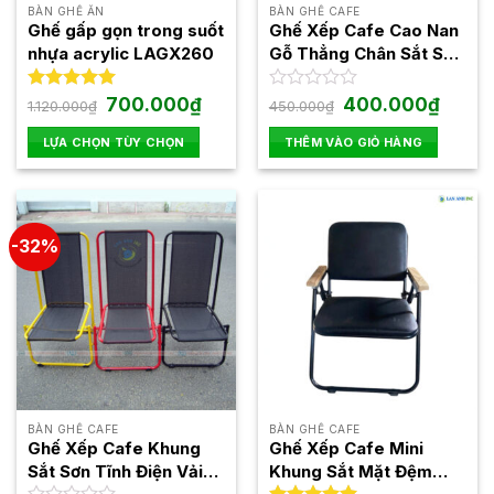
thể
thể
BÀN GHẾ ĂN
BÀN GHẾ CAFE
được
được
Ghế gấp gọn trong suốt
Ghế Xếp Cafe Cao Nan
chọn
chọn
nhựa acrylic LAGX260
Gỗ Thẳng Chân Sắt Sơn
trên
trên
Tĩnh Điện Patio 01
trang
trang
Giá
Giá
Giá
Giá
Được xếp
700.000
₫
Được
400.000
₫
1.120.000
₫
450.000
₫
gốc
hiện
gốc
hiện
hạng
5.00
xếp
sản
sản
là:
tại
là:
tại
5 sao
hạng
LỰA CHỌN TÙY CHỌN
THÊM VÀO GIỎ HÀNG
phẩm
phẩm
1.120.000₫.
là:
450.000₫.
là:
0
700.000₫.
400.00
Sản
5
phẩm
sao
này
có
-32%
nhiều
biến
thể.
Các
tùy
chọn
có
thể
BÀN GHẾ CAFE
BÀN GHẾ CAFE
được
Ghế Xếp Cafe Khung
Ghế Xếp Cafe Mini
chọn
Sắt Sơn Tĩnh Điện Vải
Khung Sắt Mặt Đệm
trên