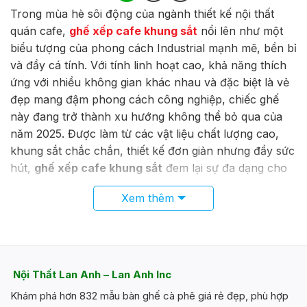
Trong mùa hè sôi động của ngành thiết kế nội thất
quán cafe,
ghế xếp cafe khung sắt
nổi lên như một
biểu tượng của phong cách Industrial mạnh mẽ, bền bỉ
và đầy cá tính. Với tính linh hoạt cao, khả năng thích
ứng với nhiều không gian khác nhau và đặc biệt là vẻ
đẹp mang đậm phong cách công nghiệp, chiếc ghế
này đang trở thành xu hướng không thể bỏ qua của
năm 2025. Được làm từ các vật liệu chất lượng cao,
khung sắt chắc chắn, thiết kế đơn giản nhưng đầy sức
hút,
ghế xếp cafe khung sắt
đem lại sự đa dạng cho
không gian nội thất quán của bạn.
Xem thêm
Tổng quan chung về ghế xếp cafe khung
sắt 2025
Trong bối cảnh ngành dịch vụ nhà hàng, quán cafe
ngày càng cạnh tranh khốc liệt, các chủ quán đều
Nội Thất Lan Anh – Lan Anh Inc
hướng đến những sản phẩm nội thất mang tính thẩm
Khám phá hơn 832 mẫu bàn ghế cà phê giá rẻ đẹp, phù hợp
mỹ cao, bền vững và dễ bảo quản. Trong dòng sản