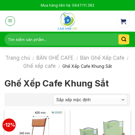
Skip
Mua hàng liên hệ: 0947.111.382
to
content
Tìm
kiếm:
Trang chủ
BÀN GHẾ CAFE
Bàn Ghế Xếp Cafe
/
/
/
Ghế xếp cafe
/
Ghế Xếp Cafe Khung Sắt
Ghế Xếp Cafe Khung Sắt
-12%