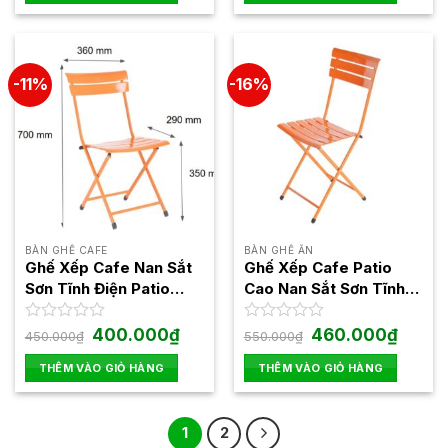
0
0
400.00
5
5
sao
sao
-11%
-16%
BÀN GHẾ CAFE
BÀN GHẾ ĂN
Ghế Xếp Cafe Nan Sắt
Ghế Xếp Cafe Patio
Sơn Tĩnh Điện Patio
Cao Nan Sắt Sơn Tĩnh
Mini
Điện
Giá
Giá
Giá
Giá
Được
400.000
₫
Được
460.000
₫
450.000
₫
550.000
₫
gốc
hiện
gốc
hiện
xếp
xếp
là:
tại
là:
tại
hạng
hạng
THÊM VÀO GIỎ HÀNG
THÊM VÀO GIỎ HÀNG
450.000₫.
là:
550.000₫.
là:
0
0
400.000₫.
460.00
5
5
sao
sao
1
2