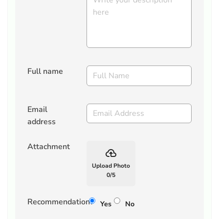
Full name
Email
address
Attachment
backup
Upload Photo
0
/
5
Recommendation?
Yes
No