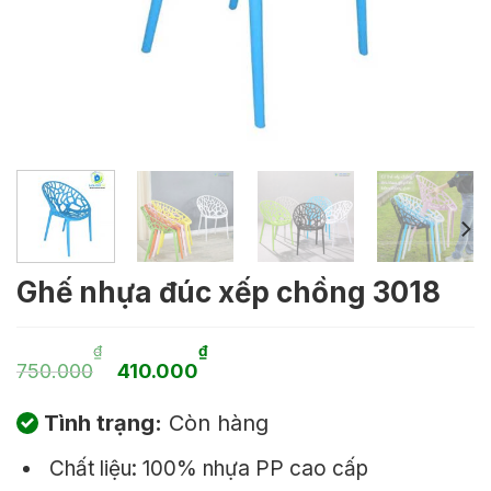
Ghế nhựa đúc xếp chồng 3018
Giá
Giá
₫
₫
750.000
410.000
gốc
hiện
Tình trạng:
Còn hàng
là:
tại
Chất liệu: 100% nhựa PP cao cấp
750.000₫.
là: