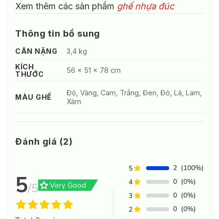
Xem thêm các sản phẩm
ghế nhựa đúc
Thông tin bổ sung
CÂN NẶNG
3,4 kg
KÍCH
56 × 51 × 78 cm
THƯỚC
Đỏ, Vàng, Cam, Trắng, Đen, Đỏ, Lá, Lam,
MÀU GHẾ
Xám
Đánh giá (2)
2
(100%)
5
5
0
(0%)
4
grade
Very Good
/5
0
(0%)
3
0
(0%)
2