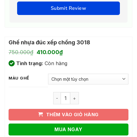
Submit Review
Ghế nhựa đúc xếp chồng 3018
Giá
Giá
750.000
₫
410.000
₫
gốc
hiện
Tình trạng:
là:
Còn hàng
tại
750.000₫.
là:
410.000₫.
MÀU GHẾ
Ghế nhựa đúc xếp chồng 3018 số lượn
THÊM VÀO GIỎ HÀNG
MUA NGAY