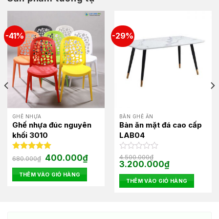
-41%
-29%
GHẾ NHỰA
BÀN GHẾ ĂN
Ghế nhựa đúc nguyên
Bàn ăn mặt đá cao cấp
khối 3010
LAB04
Giá
Giá
Được xếp
400.000
₫
Được
4.500.000
₫
680.000
₫
gốc
hiện
Giá
Giá
3.200.000
₫
hạng
5.00
xếp
là:
tại
gốc
hiện
5 sao
hạng
THÊM VÀO GIỎ HÀNG
680.000₫.
là:
là:
tại
0
THÊM VÀO GIỎ HÀNG
00₫.
400.000₫.
4.500.000₫.
là:
5
3.200.000₫.
sao