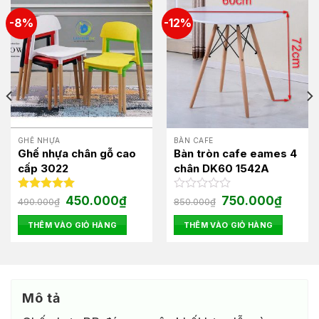
-8%
-12%
GHẾ NHỰA
BÀN CAFE
Ghế nhựa chân gỗ cao
Bàn tròn cafe eames 4
cấp 3022
chân DK60 1542A
Giá
Giá
Giá
Giá
Được xếp
450.000
₫
Được
750.000
₫
490.000
₫
850.000
₫
gốc
hiện
gốc
hiện
hạng
5.00
xếp
là:
tại
là:
tại
5 sao
hạng
THÊM VÀO GIỎ HÀNG
THÊM VÀO GIỎ HÀNG
490.000₫.
là:
850.000₫.
là:
0
450.000₫.
750.000
5
sao
Mô tả