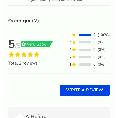
Đánh giá (2)
2
(100%)
5
5
0
(0%)
4
grade
Very Good
/5
0
(0%)
3
0
(0%)
2
Total
2
reviews
0
(0%)
1
WRITE A REVIEW
A Hoàng