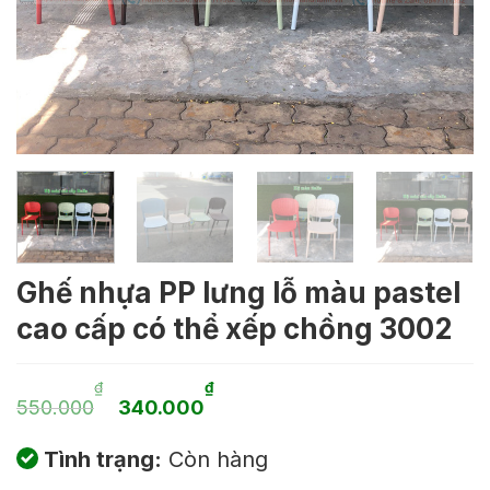
Ghế nhựa PP lưng lỗ màu pastel
cao cấp có thể xếp chồng 3002
Giá
Giá
₫
₫
550.000
340.000
gốc
hiện
Tình trạng:
Còn hàng
là:
tại