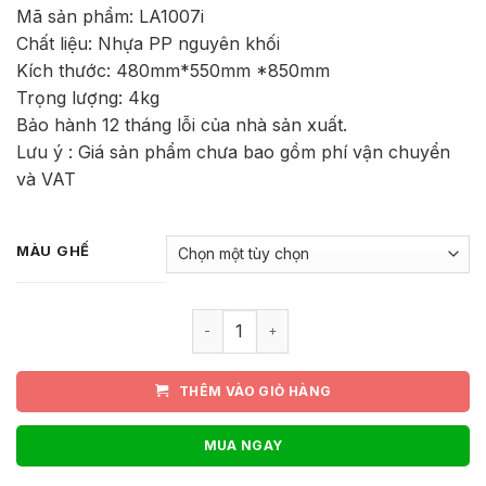
550.000₫.
là:
Mã sản phẩm: LA1007i
Chất liệu: Nhựa PP nguyên khối
340.000₫.
Kích thước: 480mm*550mm *850mm
Trọng lượng: 4kg
Bảo hành 12 tháng lỗi của nhà sản xuất.
Lưu ý : Giá sản phẩm chưa bao gồm phí vận chuyển
và VAT
MÀU GHẾ
Ghế nhựa PP lưng lỗ màu pastel cao 
THÊM VÀO GIỎ HÀNG
MUA NGAY