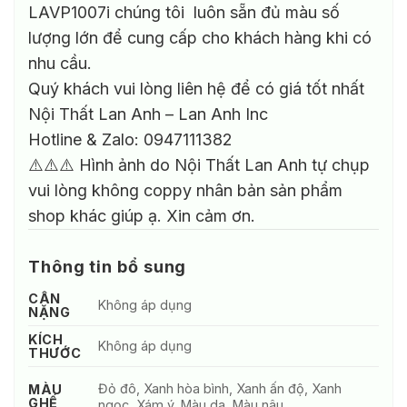
LAVP1007i chúng tôi luôn sẵn đủ màu số
lượng lớn để cung cấp cho khách hàng khi có
nhu cầu.
Quý khách vui lòng liên hệ để có giá tốt nhất
Nội Thất Lan Anh – Lan Anh Inc
Hotline & Zalo: 0947111382
⚠️⚠️⚠️ Hình ảnh do Nội Thất Lan Anh tự chụp
vui lòng không coppy nhân bản sản phẩm
shop khác giúp ạ. Xin cảm ơn.
Thông tin bổ sung
CÂN
Không áp dụng
NẶNG
KÍCH
Không áp dụng
THƯỚC
Đỏ đô, Xanh hòa bình, Xanh ấn độ, Xanh
MÀU
GHẾ
ngọc, Xám ý, Màu da, Màu nâu