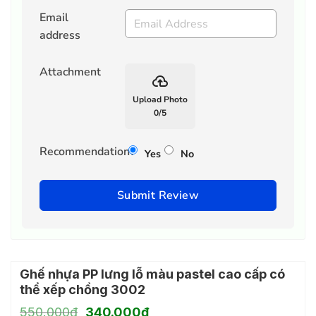
Email
address
Attachment
backup
Upload Photo
0
/
5
Recommendation?
Yes
No
Submit Review
Ghế nhựa PP lưng lỗ màu pastel cao cấp có
thể xếp chồng 3002
Giá
Giá
550.000
₫
340.000
₫