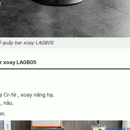
 quầy bar xoay LAGB05
ar xoay LAGB05
ạ Cr-Ni , xoay nâng hạ.
, nâu.
en.