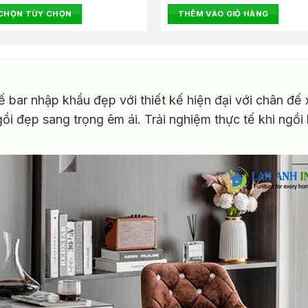
là:
tại
hạng
 CHỌN TÙY CHỌN
THÊM VÀO GIỎ HÀNG
950.000₫.
là:
0
850.000₫.
5
sao
 bar nhập khẩu đẹp với thiết kế hiện đại với chân đế 
i đẹp sang trọng êm ái. Trải nghiệm thực tế khi ngồi 