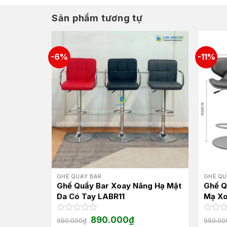
Sản phẩm tương tự
-6%
-11%
GHẾ QUẦY BAR
GHẾ QU
 chim giá
Ghế Quầy Bar Xoay Nâng Hạ Mặt
Ghế Q
Da Có Tay LABR11
Mạ Xo
Giá
Giá
Được
890.000
₫
Được
950.000
₫
950.00
gốc
hiện
xếp
xếp