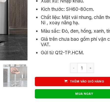
Xuất xứ: Nhập khẩu.
780.00
Kích thước: SH60-80cm.
Chất liệu: Mặt vải nhung, chân t
Ni , xoay nâng hạ.
Màu sắc: Đỏ, đen, hồng, xanh, tí
Giá trên chưa bao gồm phí vận 
VAT.
Gửi từ Q12-TP.HCM.
Ghế quầy bar xoay mặt
THÊM VÀO GIỎ HÀNG
MUA NGAY