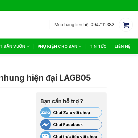
Mua hàng liên hệ: 0947.111.382
T SÂN VƯỜN
PHỤ KIỆN CHO BÀN
TIN TỨC
LIÊN HỆ
 nhung hiện đại LAGB05
Bạn cần hỗ trợ ?
Chat Zalo với shop
Chat Facebook
Chat trực tiếp với shop