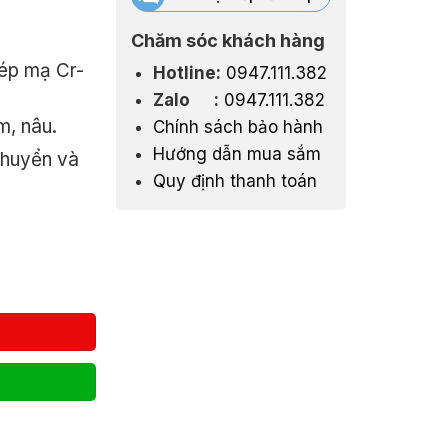
0₫.
Chăm sóc khách hàng
hép mạ Cr-
Hotline:
0947.111.382
Zalo :
0947.111.382
m, nâu.
Chính sách bảo hành
Hướng dẫn mua sắm
chuyển và
Quy định thanh toán
 nhung hiện đại LAGB05 số lượng