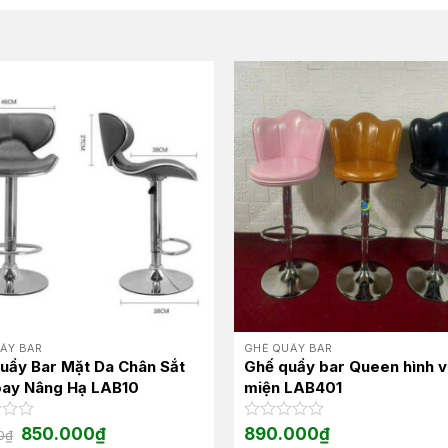
ẦY BAR
GHẾ QUẦY BAR
uầy Bar Mặt Da Chân Sắt
Ghế quầy bar Queen hình 
ay Nâng Hạ LAB10
miện LAB401
Giá
Giá
850.000
₫
Được
890.000
₫
0
₫
gốc
hiện
xếp