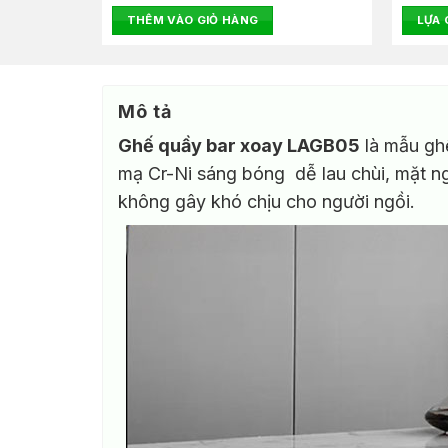
là:
tại
hạng
hạng
THÊM VÀO GIỎ HÀNG
LỰA
950.000₫.
là:
0
0
.000₫.
890.000₫.
Sản
5
5
sao
sao
phẩm
này
Mô tả
có
nhiều
Ghế quầy bar xoay LAGB05
là mẫu ghế
biến
mạ Cr-Ni sáng bóng dễ lau chùi, mặt ngồ
thể.
không gây khó chịu cho người ngồi.
Các
tùy
chọn
có
thể
được
chọn
trên
trang
sản
phẩm