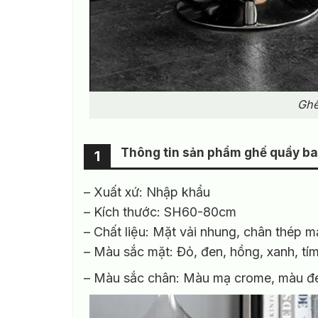
Ghế
Thông tin sản phẩm ghế quầy b
1
– Xuất xứ: Nhập khẩu
– Kích thước: SH60-80cm
– Chất liệu: Mặt vải nhung, chân thép m
– Màu sắc mặt: Đỏ, đen, hồng, xanh, tím
– Màu sắc chân: Màu mạ crome, màu đ