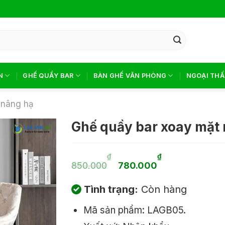
N
GHẾ QUẦY BAR
BÀN GHẾ VĂN PHÒNG
NGOẠI THẤ
 nâng hạ
Ghế quầy bar xoay mặt
Giá
Giá
₫
₫
850.000
780.000
gốc
hiện
Tình trạng:
Còn hàng
là:
tại
Mã sản phẩm: LAGB05.
850.000₫.
là: