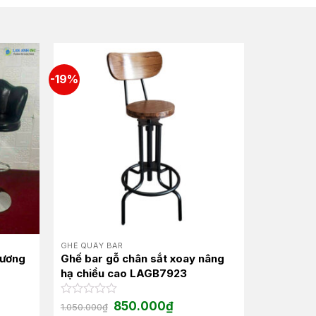
-19%
GHẾ QUẦY BAR
vương
Ghế bar gỗ chân sắt xoay nâng
hạ chiều cao LAGB7923
Giá
Giá
Được
850.000
₫
1.050.000
₫
gốc
hiện
xếp