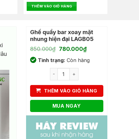
là:
tại
hạng
THÊM VÀO GIỎ HÀNG
1.050.000₫.
là:
0
850.000₫.
5
sao
Ghế quầy bar xoay mặt
nhung hiện đại LAGB05
xi
Giá
Giá
850.000
₫
780.000
₫
lâu
gốc
hiện
Tình trạng:
là:
Còn hàng
tại
850.000₫.
là:
Ghế quầy bar xoay mặt nhung hiện đại 
780.000₫.
THÊM VÀO GIỎ HÀNG
MUA NGAY