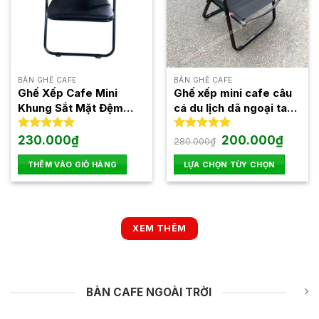
thể.
Các
tùy
chọn
có
thể
BÀN GHẾ CAFE
BÀN GHẾ CAFE
được
Ghế Xếp Cafe Mini
Ghế xếp mini cafe câu
chọn
Khung Sắt Mặt Đệm
cá du lịch dã ngoại tay
trên
Tay Gỗ GXT251
gỗ khung sắt sơn tĩnh
trang
điện
Giá
Giá
Được xếp
230.000
₫
Được xếp
200.000
₫
280.000
₫
gốc
hiện
hạng
5.00
hạng
4.94
sản
là:
tại
5 sao
5 sao
THÊM VÀO GIỎ HÀNG
LỰA CHỌN TÙY CHỌN
phẩm
280.000₫.
là:
200.00
Sản
phẩm
này
có
XEM THÊM
nhiều
biến
thể.
Các
BÀN CAFE NGOÀI TRỜI
tùy
chọn