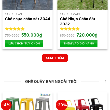
chọn
có
thể
BÀN GHẾ ĂN
BÀN GHẾ CAFE
được
Ghế nhựa chân sắt 3044
Ghế Nhựa Chân Sắt
chọn
3032
trên
trang
Giá
Giá
Giá
Giá
Được xếp
550.000
₫
Được xếp
720.000
₫
750.000
₫
850.000
₫
sản
gốc
hiện
gốc
hiện
hạng
5.00
hạng
5.00
là:
tại
là:
tại
5 sao
5 sao
phẩm
LỰA CHỌN TÙY CHỌN
THÊM VÀO GIỎ HÀNG
750.000₫.
là:
850.000₫.
là:
550.000₫.
720.000
Sản
phẩm
XEM THÊM
này
có
nhiều
biến
thể.
GHẾ QUẦY BAR NGOÀI TRỜI
Các
tùy
chọn
có
-4%
-29%
thể