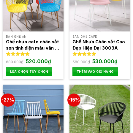
trên
trang
sản
phẩm
BÀN GHẾ ĂN
BÀN GHẾ CAFE
Ghế nhựa cafe chân sắt
Ghế Nhựa Chân sắt Cao
sơn tĩnh điện màu vân gỗ
Đẹp Hiện Đại 3003A
3014
Giá
Giá
Giá
Giá
Được xếp
520.000
₫
Được xếp
530.000
₫
680.000
₫
580.000
₫
gốc
hiện
gốc
hiện
hạng
5.00
hạng
5.00
là:
tại
là:
tại
5 sao
5 sao
LỰA CHỌN TÙY CHỌN
THÊM VÀO GIỎ HÀNG
680.000₫.
là:
580.000₫.
là:
520.000₫.
530.000
Sản
phẩm
này
có
-27%
-15%
nhiều
biến
thể.
Các
tùy