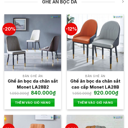
chọn
GHẾ ĂN BỌC DA
có
thể
được
chọn
-20%
-12%
trên
trang
sản
phẩm
BÀN GHẾ ĂN
BÀN GHẾ ĂN
Ghế ăn bọc da chân sắt
Ghế ăn bọc da chân sắt
Monet LA28B2
cao cấp Monet LA28B
Giá
Giá
Giá
Giá
840.000
₫
920.000
₫
1.050.000
₫
1.050.000
₫
gốc
hiện
gốc
hiện
là:
tại
là:
tại
THÊM VÀO GIỎ HÀNG
THÊM VÀO GIỎ HÀNG
1.050.000₫.
là:
1.050.000₫.
là:
840.000₫.
920.