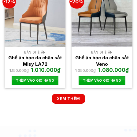
-12%
-20%
BÀN GHẾ ĂN
BÀN GHẾ ĂN
Ghế ăn bọc da chân sắt
Ghế ăn bọc da chân sắt
Misy LA72
Veno
Giá
Giá
Giá
Giá
1.010.000
₫
1.080.000
₫
1.150.000
₫
1.350.000
₫
gốc
hiện
gốc
hiện
là:
tại
là:
tại
THÊM VÀO GIỎ HÀNG
THÊM VÀO GIỎ HÀNG
1.150.000₫.
là:
1.350.000₫.
là:
1.010.000₫.
1.08
XEM THÊM