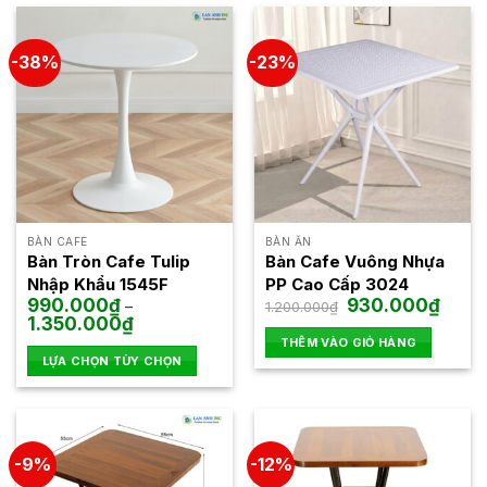
có
thể
-38%
-23%
được
chọn
trên
trang
sản
phẩm
BÀN CAFE
BÀN ĂN
Bàn Tròn Cafe Tulip
Bàn Cafe Vuông Nhựa
Nhập Khẩu 1545F
PP Cao Cấp 3024
Giá
Giá
990.000
₫
930.000
₫
–
1.200.000
₫
gốc
hiện
Khoảng
1.350.000
₫
là:
tại
giá:
THÊM VÀO GIỎ HÀNG
1.200.000₫.
là:
từ
930.0
LỰA CHỌN TÙY CHỌN
990.000₫
đến
Sản
1.350.000₫
phẩm
này
có
-9%
-12%
nhiều