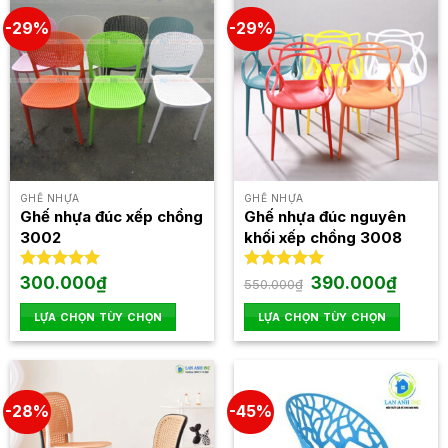
-29%
-29%
GHẾ NHỰA
GHẾ NHỰA
Ghế nhựa đúc xếp chồng
Ghế nhựa đúc nguyên
3002
khối xếp chồng 3008
Giá
Giá
Được xếp
300.000
₫
Được xếp
390.000
₫
550.000
₫
gốc
hiện
hạng
5.00
hạng
5.00
là:
tại
5 sao
5 sao
LỰA CHỌN TÙY CHỌN
LỰA CHỌN TÙY CHỌN
550.000₫.
là:
390.000
Sản
Sản
phẩm
phẩm
này
này
có
có
-28%
-45%
nhiều
nhiều
biến
biến