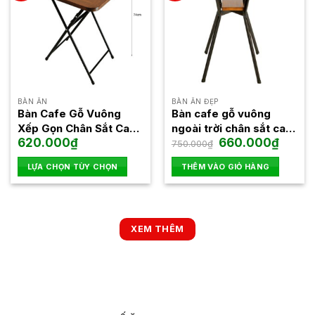
biến
thể.
Các
tùy
chọn
có
thể
BÀN ĂN
BÀN ĂN ĐẸP
được
Bàn Cafe Gỗ Vuông
Bàn cafe gỗ vuông
chọn
Xếp Gọn Chân Sắt Cao
ngoài trời chân sắt cao
Giá
Giá
620.000
₫
660.000
₫
trên
Fansipan Patio 02
Fansipan Moon 02
750.000
₫
gốc
hiện
trang
là:
tại
LỰA CHỌN TÙY CHỌN
THÊM VÀO GIỎ HÀNG
750.000₫.
là:
sản
660.00
Sản
phẩm
phẩm
này
có
XEM THÊM
nhiều
biến
thể.
Các
tùy