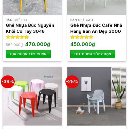
chọn
chọn
có
có
thể
thể
BÀN GHẾ CAFE
BÀN GHẾ CAFE
được
được
Ghế Nhựa Đúc Nguyên
Ghế Nhựa Đúc Cafe Nhà
chọn
chọn
Khối Có Tay 3046
Hàng Bàn Ăn Đẹp 3000
trên
trên
trang
trang
Giá
Giá
Được xếp
470.000
₫
Được xếp
450.000
₫
550.000
₫
sản
sản
gốc
hiện
hạng
5.00
hạng
5.00
là:
tại
5 sao
5 sao
phẩm
phẩm
LỰA CHỌN TÙY CHỌN
LỰA CHỌN TÙY CHỌN
550.000₫.
là:
470.000₫.
Sản
Sản
phẩm
phẩm
này
này
có
có
-39%
-25%
nhiều
nhiều
biến
biến
thể.
thể.
Các
Các
tùy
tùy
chọn
chọn
có
có
thể
thể