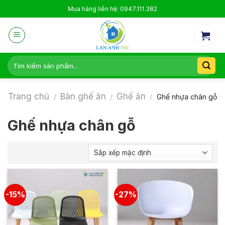
Skip
Mua hàng liên hệ: 0947.111.382
to
content
Tìm
kiếm:
Trang chủ
Bàn ghế ăn
Ghế ăn
/
/
/
Ghế nhựa chân gỗ
Ghế nhựa chân gỗ
-15%
-27%