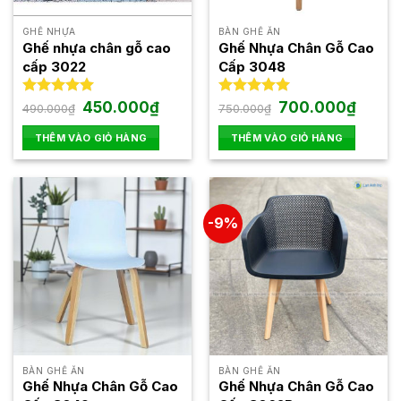
có
có
thể
thể
GHẾ NHỰA
BÀN GHẾ ĂN
được
được
Ghế nhựa chân gỗ cao
Ghế Nhựa Chân Gỗ Cao
chọn
chọn
cấp 3022
Cấp 3048
trên
trên
trang
trang
Giá
Giá
Giá
Giá
Được xếp
450.000
₫
Được xếp
700.000
₫
490.000
₫
750.000
₫
gốc
hiện
gốc
hiện
hạng
5.00
hạng
5.00
sản
sản
là:
tại
là:
tại
5 sao
5 sao
THÊM VÀO GIỎ HÀNG
THÊM VÀO GIỎ HÀNG
phẩm
phẩm
490.000₫.
là:
750.000₫.
là:
450.000₫.
700.00
-9%
BÀN GHẾ ĂN
BÀN GHẾ ĂN
Ghế Nhựa Chân Gỗ Cao
Ghế Nhựa Chân Gỗ Cao