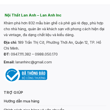
này
có
nhiều
Nội Thất Lan Anh – Lan Anh Inc
biến
Khám phá hơn 832 mẫu bàn ghế cà phê giá rẻ đẹp, phù hợp
thể.
Các
cho nhà hàng, quán ăn và khách sạn với phong cách hiện đại
tùy
và vintage, đa dạng chất liệu và kiểu dáng.
chọn
Địa chỉ:
189 Trần Thị Cờ, Phường Thới An, Quận 12, TP. Hồ
có
Chí Minh.
thể
ĐT:
0947.111.382 – 0988.050.170
được
chọn
Email:
lananhinc@gmail.com
trên
trang
sản
phẩm
TRỢ GIÚP
Hướng dẫn mua hàng