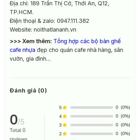
Địa chỉ: 189 Trần Thị Cờ, Thới An, Q12,
TP.HCM.
Điện thoại & zalo: 0947.111.382
Website: noithatlananh.vn
>>> Xem thêm:
Tổng hợp các bộ bàn ghế
cafe nhựa
đẹp cho quán cafe nhà hàng, sân
vườn, gia đình…
Đánh giá (0)
0
(0%)
5
0
0
(0%)
4
/5
0
(0%)
3
Total
0
0
(0%)
2
reviews