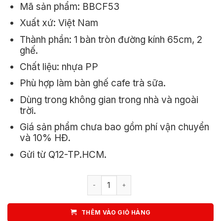
Mã sản phẩm: BBCF53
1.850.000₫.
là:
Xuất xứ: Việt Nam
1.620.000₫.
Thành phần: 1 bàn tròn đường kính 65cm, 2
ghế.
Chất liệu: nhựa PP
Phù hợp làm bàn ghế cafe trà sữa.
Dùng trong không gian trong nhà và ngoài
trời.
Giá sản phẩm chưa bao gồm phí vận chuyển
và 10% HĐ.
Gửi từ Q12-TP.HCM.
Bộ Bàn Ghế Cafe Tròn 2 Ghế 3017 1 Bà
THÊM VÀO GIỎ HÀNG