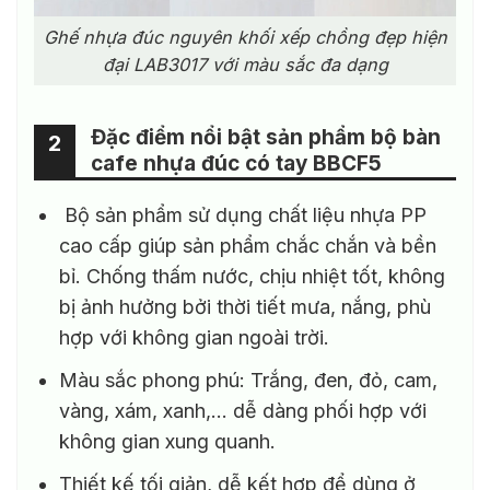
Ghế nhựa đúc nguyên khối xếp chồng đẹp hiện
đại LAB3017 với màu sắc đa dạng
Đặc điểm nổi bật sản phẩm bộ bàn
3
2
cafe nhựa đúc có tay BBCF5
Bộ sản phẩm sử dụng chất liệu nhựa PP
cao cấp giúp sản phẩm chắc chắn và bền
bỉ. Chống thấm nước, chịu nhiệt tốt, không
bị ảnh hưởng bởi thời tiết mưa, nắng, phù
hợp với không gian ngoài trời.
Màu sắc phong phú: Trắng, đen, đỏ, cam,
vàng, xám, xanh,… dễ dàng phối hợp với
không gian xung quanh.
Thiết kế tối giản, dễ kết hợp để dùng ở