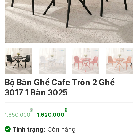
Bộ Bàn Ghế Cafe Tròn 2 Ghế
3017 1 Bàn 3025
Giá
Giá
₫
₫
1.850.000
1.620.000
gốc
hiện
Tình trạng:
Còn hàng
là:
tại