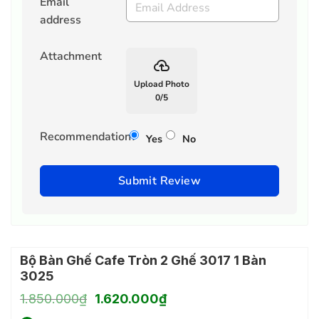
Email
address
Attachment
backup
Upload Photo
0
/
5
Recommendation?
Yes
No
Submit Review
Bộ Bàn Ghế Cafe Tròn 2 Ghế 3017 1 Bàn
3025
Giá
Giá
1.850.000
₫
1.620.000
₫
gốc
hiện