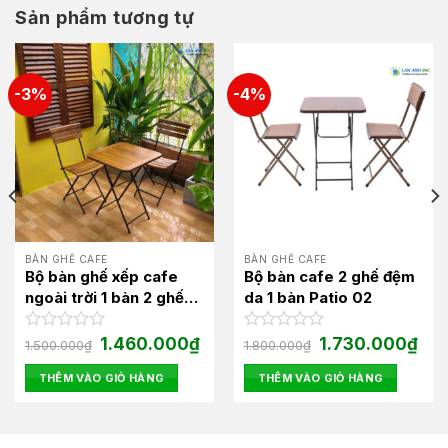
Sản phẩm tương tự
-3%
-4%
BÀN GHẾ CAFE
BÀN GHẾ CAFE
Bộ bàn ghế xếp cafe
Bộ bàn cafe 2 ghế đệm
ngoài trời 1 bàn 2 ghế
da 1 bàn Patio 02
chân sắt cao BBCF16
Giá
Giá
Giá
Giá
Được
1.460.000
₫
Được
1.730.000
₫
1.500.000
₫
1.800.000
₫
gốc
hiện
gốc
hiện
xếp
xếp
là:
tại
là:
tại
hạng
hạng
THÊM VÀO GIỎ HÀNG
THÊM VÀO GIỎ HÀNG
1.500.000₫.
là:
1.800.000₫.
là:
0
0
1.460.000₫.
1.73
5
5
sao
sao