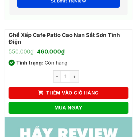
Submit Review
Ghế Xếp Cafe Patio Cao Nan Sắt Sơn Tĩnh
Điện
Giá
Giá
550.000
₫
460.000
₫
gốc
hiện
Tình trạng:
là:
Còn hàng
tại
550.000₫.
là:
Ghế Xếp Cafe Patio Cao Nan Sắt Sơn T
460.000₫.
THÊM VÀO GIỎ HÀNG
MUA NGAY