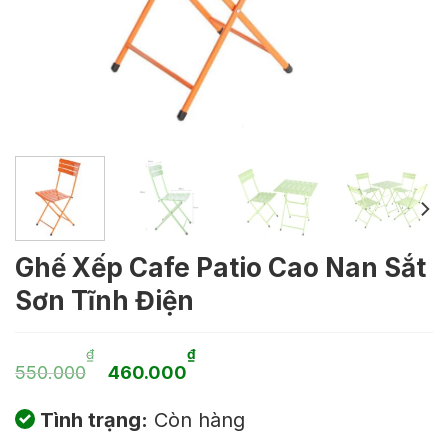
Ghế Xếp Cafe Patio Cao Nan Sắt
Sơn Tĩnh Điện
Giá
Giá
₫
₫
550.000
460.000
gốc
hiện
Tình trạng:
Còn hàng
là:
tại