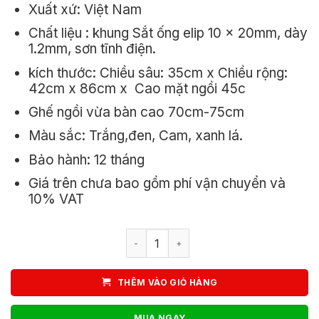
Xuất xứ: Việt Nam
550.000₫.
là:
Chất liệu : khung Sắt ống elip 10 x 20mm, dày
460.000₫.
1.2mm, sơn tĩnh điện.
kích thước: Chiều sâu: 35cm x Chiều rộng:
42cm x 86cm x Cao mặt ngồi 45c
Ghế ngồi vừa bàn cao 70cm-75cm
Màu sắc: Trắng,đen, Cam, xanh lá.
Bảo hành: 12 tháng
Giá trên chưa bao gồm phí vận chuyển và
10% VAT
Ghế Xếp Cafe Patio Cao Nan Sắt Sơn 
THÊM VÀO GIỎ HÀNG
MUA NGAY