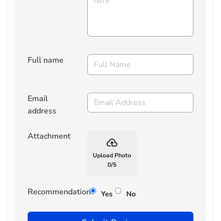
Full name
Email
address
Attachment
backup
Upload Photo
0
/
5
Recommendation?
Yes
No