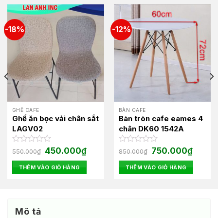
-18%
-12%
GHẾ CAFE
BÀN CAFE
Ghế ăn bọc vải chân sắt
Bàn tròn cafe eames 4
LAGV02
chân DK60 1542A
Giá
Giá
Giá
Giá
Được
450.000
₫
Được
750.000
₫
550.000
₫
850.000
₫
gốc
hiện
gốc
hiện
xếp
xếp
là:
tại
là:
tại
hạng
hạng
THÊM VÀO GIỎ HÀNG
THÊM VÀO GIỎ HÀNG
550.000₫.
là:
850.000₫.
là:
0
0
00₫.
450.000₫.
750.000
5
5
sao
sao
Mô tả