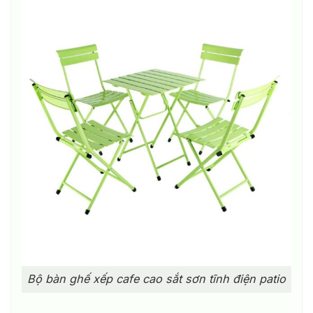
Bộ bàn ghế xếp cafe cao sắt sơn tĩnh điện patio