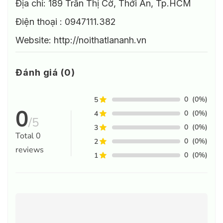
Địa chỉ: 189 Trần Thị Cờ, Thới An, Tp.HCM
Điện thoại : 0947111.382
Website: http://noithatlananh.vn
Đánh giá (0)
0
(0%)
5
0
0
(0%)
4
/5
0
(0%)
3
Total
0
0
(0%)
2
reviews
0
(0%)
1