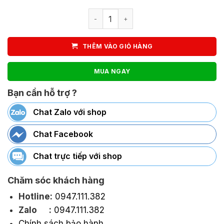
Ghế Xếp Camping Cafe Câu Cá Size L
THÊM VÀO GIỎ HÀNG
MUA NGAY
Bạn cần hỗ trợ ?
Chat Zalo với shop
Chat Facebook
Chat trực tiếp với shop
Chăm sóc khách hàng
Hotline:
0947.111.382
Zalo :
0947.111.382
Chính sách bảo hành