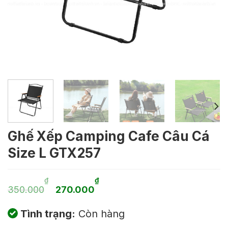
Ghế Xếp Camping Cafe Câu Cá
Size L GTX257
Giá
Giá
₫
₫
350.000
270.000
gốc
hiện
Tình trạng:
Còn hàng
là:
tại