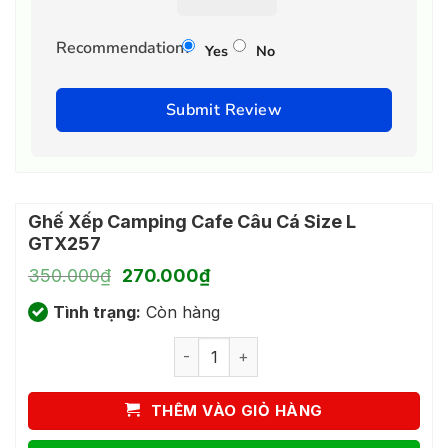
Recommendation?
Yes
No
Submit Review
Ghế Xếp Camping Cafe Câu Cá Size L
GTX257
Giá
Giá
350.000
₫
270.000
₫
gốc
hiện
Tình trạng:
là:
Còn hàng
tại
350.000₫.
là:
Ghế Xếp Camping Cafe Câu Cá Size L
270.000₫.
THÊM VÀO GIỎ HÀNG