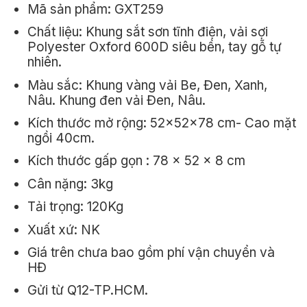
Mã sản phẩm: GXT259
350.000₫.
là:
Chất liệu: Khung sắt sơn tĩnh điện, vải sợi
270.000₫.
Polyester Oxford 600D siêu bền, tay gỗ tự
nhiên.
Màu sắc: Khung vàng vải Be, Đen, Xanh,
Nâu. Khung đen vải Đen, Nâu.
Kích thước mở rộng: 52x52x78 cm- Cao mặt
ngồi 40cm.
Kích thước gấp gọn : 78 x 52 x 8 cm
Cân nặng: 3kg
Tải trọng: 120Kg
Xuất xứ: NK
Giá trên chưa bao gồm phí vận chuyển và
HĐ
Gửi từ Q12-TP.HCM.