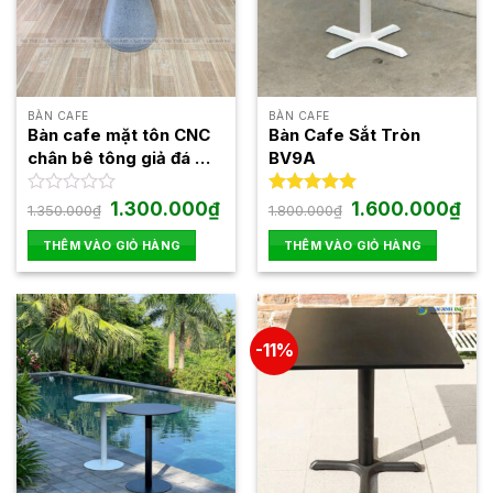
BÀN CAFE
BÀN CAFE
Bàn cafe mặt tôn CNC
Bàn Cafe Sắt Tròn
chân bê tông giả đá mài
BV9A
BSK08
Giá
Giá
Giá
Giá
Được
1.300.000
₫
Được xếp
1.600.000
₫
1.350.000
₫
1.800.000
₫
gốc
hiện
gốc
hiện
xếp
hạng
5.00
là:
tại
là:
tại
hạng
5 sao
THÊM VÀO GIỎ HÀNG
THÊM VÀO GIỎ HÀNG
1.350.000₫.
là:
1.800.000₫.
là:
0
1.300.000₫.
1.60
5
sao
-11%