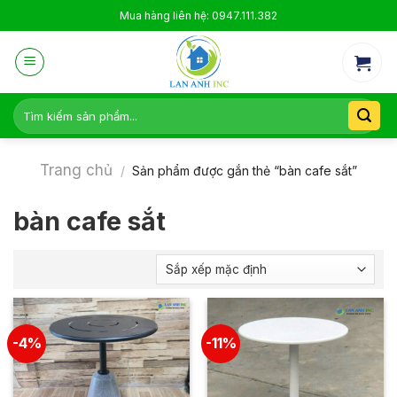
Skip
Mua hàng liên hệ: 0947.111.382
to
content
Tìm
kiếm:
Trang chủ
/
Sản phẩm được gắn thẻ “bàn cafe sắt”
bàn cafe sắt
-4%
-11%