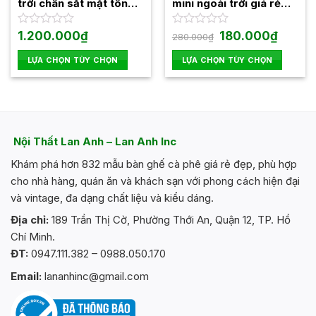
trời chân sắt mặt tôn
mini ngoài trời giá rẻ
SKB03
BXGR02
Giá
Giá
Được
1.200.000
₫
Được
180.000
₫
280.000
₫
gốc
hiện
xếp
xếp
là:
tại
hạng
hạng
LỰA CHỌN TÙY CHỌN
LỰA CHỌN TÙY CHỌN
280.000₫.
là:
0
0
180.000
Sản
Sản
5
5
phẩm
phẩm
sao
sao
này
này
có
có
nhiều
nhiều
Nội Thất Lan Anh – Lan Anh Inc
biến
biến
Khám phá hơn 832 mẫu bàn ghế cà phê giá rẻ đẹp, phù hợp
thể.
thể.
Các
Các
cho nhà hàng, quán ăn và khách sạn với phong cách hiện đại
tùy
tùy
và vintage, đa dạng chất liệu và kiểu dáng.
chọn
chọn
Địa chỉ:
189 Trần Thị Cờ, Phường Thới An, Quận 12, TP. Hồ
có
có
Chí Minh.
thể
thể
ĐT:
0947.111.382 – 0988.050.170
được
được
chọn
chọn
Email:
lananhinc@gmail.com
trên
trên
trang
trang
sản
sản