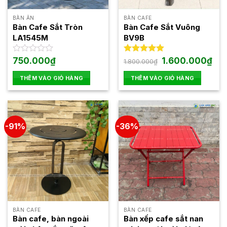
BÀN ĂN
BÀN CAFE
Bàn Cafe Sắt Tròn
Bàn Cafe Sắt Vuông
LA1545M
BV9B
Giá
Giá
Được
750.000
₫
Được xếp
1.600.000
₫
1.800.000
₫
gốc
hiện
xếp
hạng
5.00
là:
tại
hạng
5 sao
THÊM VÀO GIỎ HÀNG
THÊM VÀO GIỎ HÀNG
1.800.000₫.
là:
0
1.60
5
sao
-91%
-36%
BÀN CAFE
BÀN CAFE
Bàn cafe, bàn ngoài
Bàn xếp cafe sắt nan