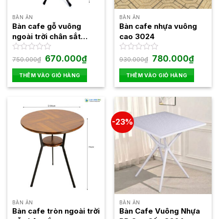
BÀN ĂN
BÀN ĂN
Bàn cafe gỗ vuông
Bàn cafe nhựa vuông
ngoài trời chân sắt
cao 3024
Fansipan Kite 01
Giá
Giá
Giá
Giá
Được
670.000
₫
Được
780.000
₫
750.000
₫
930.000
₫
gốc
hiện
gốc
hiện
xếp
xếp
là:
tại
là:
tại
hạng
hạng
THÊM VÀO GIỎ HÀNG
THÊM VÀO GIỎ HÀNG
750.000₫.
là:
930.000₫.
là:
0
0
670.000₫.
780.000
5
5
sao
sao
-23%
BÀN ĂN
BÀN ĂN
Bàn cafe tròn ngoài trời
Bàn Cafe Vuông Nhựa