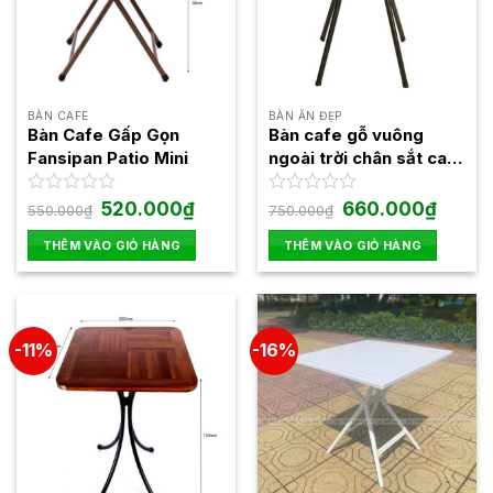
BÀN CAFE
BÀN ĂN ĐẸP
Bàn Cafe Gấp Gọn
Bàn cafe gỗ vuông
Fansipan Patio Mini
ngoài trời chân sắt cao
Fansipan Moon 02
Giá
Giá
Giá
Giá
Được
520.000
₫
Được
660.000
₫
550.000
₫
750.000
₫
gốc
hiện
gốc
hiện
xếp
xếp
là:
tại
là:
tại
hạng
hạng
THÊM VÀO GIỎ HÀNG
THÊM VÀO GIỎ HÀNG
550.000₫.
là:
750.000₫.
là:
0
0
520.000₫.
660.00
5
5
sao
sao
-11%
-16%