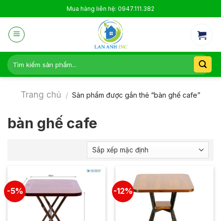
Skip
Mua hàng liên hệ: 0947.111.382
to
content
Tìm
kiếm:
Trang chủ
/
Sản phẩm được gắn thẻ “bàn ghế cafe”
bàn ghế cafe
-5%
-12%