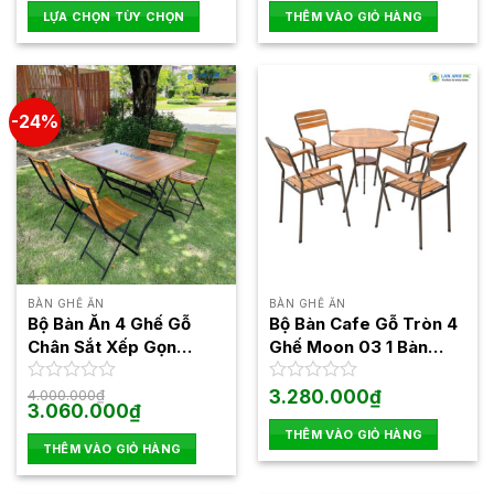
là:
tại
là:
tại
hạng
hạng
LỰA CHỌN TÙY CHỌN
THÊM VÀO GIỎ HÀNG
280.000₫.
là:
2.300.000₫.
là:
0
0
180.000₫.
1.22
Sản
5
5
phẩm
sao
sao
này
có
-24%
nhiều
biến
thể.
Các
tùy
chọn
có
thể
BÀN GHẾ ĂN
BÀN GHẾ ĂN
được
Bộ Bàn Ăn 4 Ghế Gỗ
Bộ Bàn Cafe Gỗ Tròn 4
chọn
Chân Sắt Xếp Gọn
Ghế Moon 03 1 Bàn
trên
BBCF27
Moon 03
trang
Được
4.000.000
₫
Được
3.280.000
₫
Giá
Giá
3.060.000
₫
xếp
xếp
sản
gốc
hiện
hạng
hạng
THÊM VÀO GIỎ HÀNG
phẩm
là:
tại
0
0
THÊM VÀO GIỎ HÀNG
4.000.000₫.
là:
5
3.060.000₫.
5
sao
sao