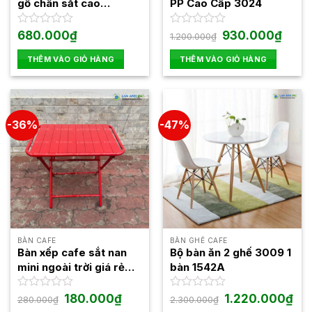
gỗ chân sắt cao
PP Cao Cấp 3024
Fansipan Moon 03
Giá
Giá
Được
680.000
₫
Được
930.000
₫
1.200.000
₫
gốc
hiện
xếp
xếp
là:
tại
hạng
hạng
THÊM VÀO GIỎ HÀNG
THÊM VÀO GIỎ HÀNG
1.200.000₫.
là:
0
0
930.0
5
5
sao
sao
-36%
-47%
BÀN CAFE
BÀN GHẾ CAFE
Bàn xếp cafe sắt nan
Bộ bàn ăn 2 ghế 3009 1
mini ngoài trời giá rẻ
bàn 1542A
BXGR02
Giá
Giá
Giá
Giá
Được
180.000
₫
Được
1.220.000
₫
280.000
₫
2.300.000
₫
gốc
hiện
gốc
hiện
xếp
xếp