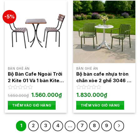
-5%
BÀN GHẾ ĂN
BÀN GHẾ ĂN
Bộ Bàn Cafe Ngoài Trời
Bộ bàn cafe nhựa tròn
2 Kite 01 Và 1 bàn Kite
chân xòe 2 ghế 3046 1
01
bàn 3055
Giá
Giá
Được
1.560.000
₫
Được
1.830.000
₫
1.650.000
₫
gốc
hiện
xếp
xếp
là:
tại
hạng
hạng
THÊM VÀO GIỎ HÀNG
THÊM VÀO GIỎ HÀNG
1.650.000₫.
là:
0
0
1.560.000₫.
5
5
sao
sao
1
2
3
4
…
7
8
9