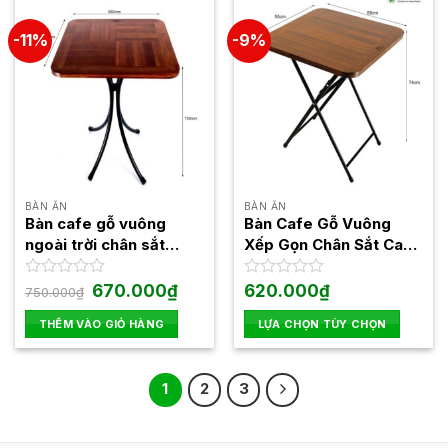
-11%
-9%
BÀN ĂN
BÀN ĂN
Bàn cafe gỗ vuông
Bàn Cafe Gỗ Vuông
ngoài trời chân sắt
Xếp Gọn Chân Sắt Cao
Fansipan Kite 01
Fansipan Patio 02
Giá
Giá
Được
670.000
₫
Được
620.000
₫
750.000
₫
gốc
hiện
xếp
xếp
là:
tại
hạng
hạng
THÊM VÀO GIỎ HÀNG
LỰA CHỌN TÙY CHỌN
750.000₫.
là:
0
0
670.000₫.
Sản
5
5
phẩm
sao
sao
1
2
3
này
có
nhiều