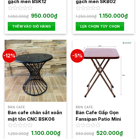
gạch men BSK12
gạch men SKB02
Giá
Giá
Giá
Giá
Được
950.000
₫
Được
1.150.000
₫
1.050.000
₫
1.250.000
₫
gốc
hiện
gốc
hiện
xếp
xếp
là:
tại
là:
tại
hạng
hạng
THÊM VÀO GIỎ HÀNG
LỰA CHỌN TÙY CHỌN
1.050.000₫.
là:
1.250.000₫.
là:
0
0
950.000₫.
1.150
Sản
5
5
phẩm
sao
sao
này
có
-12%
-5%
nhiều
biến
thể.
Các
tùy
chọn
có
thể
BÀN CAFE
BÀN CAFE
được
Bàn cafe chân sắt xoắn
Bàn Cafe Gấp Gọn
chọn
mặt tôn CNC BSK06
Fansipan Patio Mini
trên
trang
Giá
Giá
Giá
Giá
Được
1.100.000
₫
Được
520.000
₫
1.250.000
₫
550.000
₫
gốc
hiện
gốc
hiện
xếp
xếp
sản