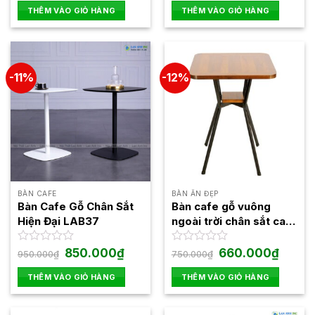
là:
tại
là:
tại
hạng
hạng
THÊM VÀO GIỎ HÀNG
THÊM VÀO GIỎ HÀNG
phẩm
1.250.000₫.
là:
550.000₫.
là:
0
0
1.100.000₫.
520.000
5
5
sao
sao
-11%
-12%
BÀN CAFE
BÀN ĂN ĐẸP
Bàn Cafe Gỗ Chân Sắt
Bàn cafe gỗ vuông
Hiện Đại LAB37
ngoài trời chân sắt cao
Fansipan Moon 02
Giá
Giá
Giá
Giá
Được
850.000
₫
Được
660.000
₫
950.000
₫
750.000
₫
gốc
hiện
gốc
hiện
xếp
xếp
là:
tại
là:
tại
hạng
hạng
THÊM VÀO GIỎ HÀNG
THÊM VÀO GIỎ HÀNG
950.000₫.
là:
750.000₫.
là:
0
0
850.000₫.
660.00
5
5
sao
sao