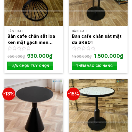
BÀN CAFE
BÀN CAFE
Bàn cafe chân sắt loa
Bàn cafe chân sắt mặt
kèn mặt gạch men
đá SKB01
BSK05
Giá
Giá
Giá
Giá
Được
930.000
₫
Được
1.500.000
₫
950.000
₫
1.800.000
₫
gốc
hiện
gốc
hiện
xếp
xếp
là:
tại
là:
tại
hạng
hạng
LỰA CHỌN TÙY CHỌN
THÊM VÀO GIỎ HÀNG
950.000₫.
là:
1.800.000₫.
là:
0
0
930.000₫.
1.50
Sản
5
5
phẩm
sao
sao
này
có
-13%
-15%
nhiều
biến
thể.
Các
tùy
chọn