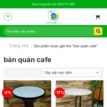
Skip
Mua hàng liên hệ: 0947.111.382
to
content
Tìm
kiếm:
Trang chủ
/
Sản phẩm được gắn thẻ “bàn quán cafe”
bàn quán cafe
-2%
-17%