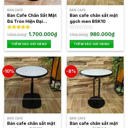
có
thể
BÀN CAFE
BÀN CAFE
được
Bàn Cafe Chân Sắt Mặt
Bàn cafe chân sắt mặt
chọn
Đá Tròn Hiện Đại
gạch men BSK10
trên
BST2502
trang
Giá
Giá
Giá
Giá
Được xếp
1.700.000
₫
Được
980.000
₫
1.950.000
₫
1.150.000
₫
gốc
hiện
gốc
hiện
hạng
5.00
xếp
sản
là:
tại
là:
tại
5 sao
hạng
THÊM VÀO GIỎ HÀNG
THÊM VÀO GIỎ HÀNG
phẩm
1.950.000₫.
là:
1.150.000₫.
là:
0
1.700.000₫.
980.00
5
sao
-10%
-8%
BÀN CAFE
BÀN CAFE
Bàn cafe chân sắt mặt
Bàn cafe chân sắt mặt