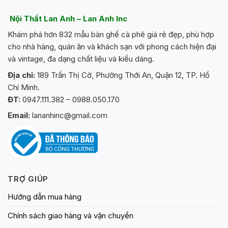
biến
thể.
Nội Thất Lan Anh – Lan Anh Inc
Các
Khám phá hơn 832 mẫu bàn ghế cà phê giá rẻ đẹp, phù hợp
tùy
chọn
cho nhà hàng, quán ăn và khách sạn với phong cách hiện đại
có
và vintage, đa dạng chất liệu và kiểu dáng.
thể
Địa chỉ:
189 Trần Thị Cờ, Phường Thới An, Quận 12, TP. Hồ
được
Chí Minh.
chọn
trên
ĐT:
0947.111.382 – 0988.050.170
trang
Email:
lananhinc@gmail.com
sản
phẩm
TRỢ GIÚP
Hướng dẫn mua hàng
Chính sách giao hàng và vận chuyển