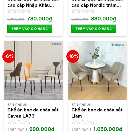
cao cấp Nhập Khẩu
cao cấp Nordic trám
Nordic LA-GY01
LA30D
Giá
Giá
Giá
Giá
Được
780.000
₫
Được
880.000
₫
900.000
₫
950.000
₫
gốc
hiện
gốc
hiện
xếp
xếp
là:
tại
là:
tại
hạng
hạng
THÊM VÀO GIỎ HÀNG
THÊM VÀO GIỎ HÀNG
900.000₫.
là:
950.000₫.
là:
0
0
780.000₫.
880.00
5
5
sao
sao
-6%
-16%
BÀN GHẾ ĂN
BÀN GHẾ ĂN
Ghế ăn bọc da chân sắt
Ghế ăn bọc da chân sắt
Caven LA73
Liam
Giá
Giá
Giá
Giá
Được
990.000
₫
Được
1.050.000
₫
1.050.000
₫
1.250.000
₫