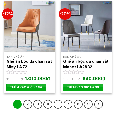
sao
sao
-12%
-20%
BÀN GHẾ ĂN
BÀN GHẾ ĂN
Ghế ăn bọc da chân sắt
Ghế ăn bọc da chân sắt
Misy LA72
Monet LA28B2
Giá
Giá
Giá
Giá
Được
1.010.000
₫
Được
840.000
₫
1.150.000
₫
1.050.000
₫
gốc
hiện
gốc
hiện
xếp
xếp
là:
tại
là:
tại
hạng
hạng
THÊM VÀO GIỎ HÀNG
THÊM VÀO GIỎ HÀNG
1.150.000₫.
là:
1.050.000₫.
là:
0
0
1.010.000₫.
840.0
5
5
sao
sao
1
2
3
4
…
7
8
9