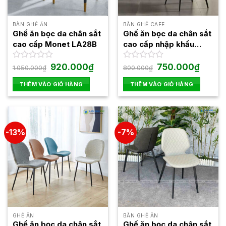
có
thể
được
BÀN GHẾ ĂN
BÀN GHẾ CAFE
Ghế ăn bọc da chân sắt
Ghế ăn bọc da chân sắt
chọn
cao cấp Monet LA28B
cao cấp nhập khẩu
trên
LA1052
trang
Giá
Giá
Giá
Giá
Được
920.000
₫
Được
750.000
₫
1.050.000
₫
800.000
₫
sản
gốc
hiện
gốc
hiện
xếp
xếp
phẩm
là:
tại
là:
tại
hạng
hạng
THÊM VÀO GIỎ HÀNG
THÊM VÀO GIỎ HÀNG
1.050.000₫.
là:
800.000₫.
là:
0
0
920.000₫.
750.000
5
5
sao
sao
-13%
-7%
GHẾ ĂN
BÀN GHẾ ĂN
Ghế ăn bọc da chân sắt
Ghế ăn bọc da chân sắt