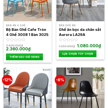
BÀN ĂN 4 GHẾ
BÀN GHẾ ĂN
Bộ Bàn Ghế Cafe Tròn
Ghế ăn bọc da chân sắt
4 Ghế 3008 1 Bàn 3025
Aurora LA29A
Giá
Giá
Được
2.500.000
₫
Được
1.080.000
₫
1.250.000
₫
Giá
Giá
gốc
hiện
2.360.000
₫
xếp
xếp
gốc
hiện
là:
tại
hạng
hạng
LỰA CHỌN TÙY CHỌN
là:
tại
1.250.000₫.
là:
0
0
THÊM VÀO GIỎ HÀNG
2.500.000₫.
là:
1.08
Sản
5
2.360.000₫.
5
phẩm
sao
sao
này
có
-12%
-6%
nhiều
biến
thể.
Các
tùy
chọn