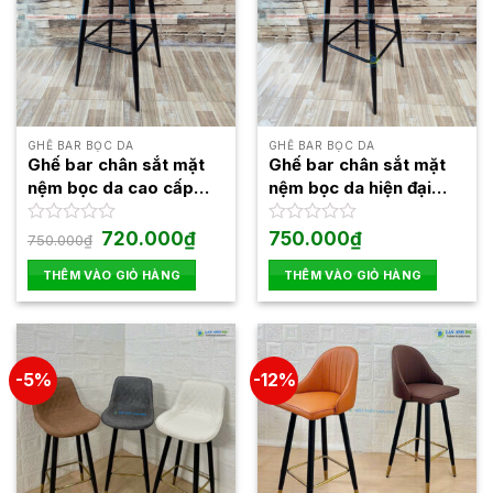
GHẾ BAR BỌC DA
GHẾ BAR BỌC DA
Ghế bar chân sắt mặt
Ghế bar chân sắt mặt
nệm bọc da cao cấp
nệm bọc da hiện đại
LAB4004
LAB4005
Giá
Giá
Được
720.000
₫
Được
750.000
₫
750.000
₫
gốc
hiện
xếp
xếp
là:
tại
hạng
hạng
THÊM VÀO GIỎ HÀNG
THÊM VÀO GIỎ HÀNG
750.000₫.
là:
0
0
720.000₫.
5
5
sao
sao
-5%
-12%