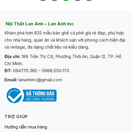
có
nhiều
biến
thể.
Nội Thất Lan Anh – Lan Anh Inc
Các
Khám phá hơn 832 mẫu bàn ghế cà phê giá rẻ đẹp, phù hợp
tùy
chọn
cho nhà hàng, quán ăn và khách sạn với phong cách hiện đại
có
và vintage, đa dạng chất liệu và kiểu dáng.
thể
Địa chỉ:
189 Trần Thị Cờ, Phường Thới An, Quận 12, TP. Hồ
được
Chí Minh.
chọn
trên
ĐT:
0947.111.382 – 0988.050.170
trang
Email:
lananhinc@gmail.com
sản
phẩm
TRỢ GIÚP
Hướng dẫn mua hàng