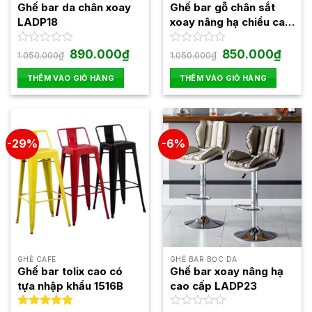
Ghế bar da chân xoay
Ghế bar gỗ chân sắt
LADP18
xoay nâng hạ chiều cao
LAGB7923
Giá
Giá
Giá
Giá
Được
890.000
₫
Được
850.000
₫
1.050.000
₫
1.050.000
₫
gốc
hiện
gốc
hiện
xếp
xếp
là:
tại
là:
tại
hạng
hạng
THÊM VÀO GIỎ HÀNG
THÊM VÀO GIỎ HÀNG
1.050.000₫.
là:
1.050.000₫.
là:
0
0
890.000₫.
850.00
5
5
sao
sao
-29%
-6%
GHẾ CAFE
GHẾ BAR BỌC DA
Ghế bar tolix cao có
Ghế bar xoay nâng hạ
tựa nhập khẩu 1516B
cao cấp LADP23