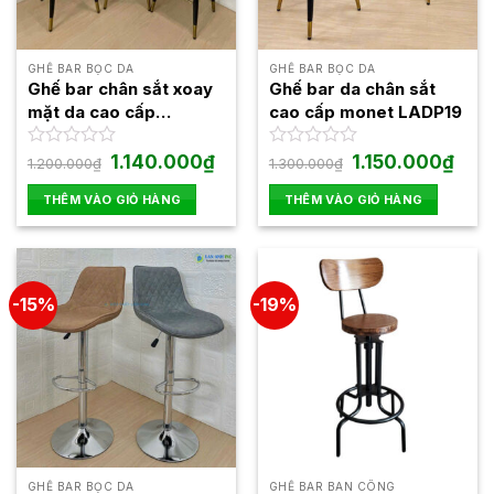
GHẾ BAR BỌC DA
GHẾ BAR BỌC DA
Ghế bar chân sắt xoay
Ghế bar da chân sắt
mặt da cao cấp
cao cấp monet LADP19
LADP26
Giá
Giá
Giá
Giá
Được
1.140.000
₫
Được
1.150.000
₫
1.200.000
₫
1.300.000
₫
gốc
hiện
gốc
hiện
xếp
xếp
là:
tại
là:
tại
hạng
hạng
THÊM VÀO GIỎ HÀNG
THÊM VÀO GIỎ HÀNG
1.200.000₫.
là:
1.300.000₫.
là:
0
0
1.140.000₫.
1.150
5
5
sao
sao
-15%
-19%
GHẾ BAR BỌC DA
GHẾ BAR BAN CÔNG