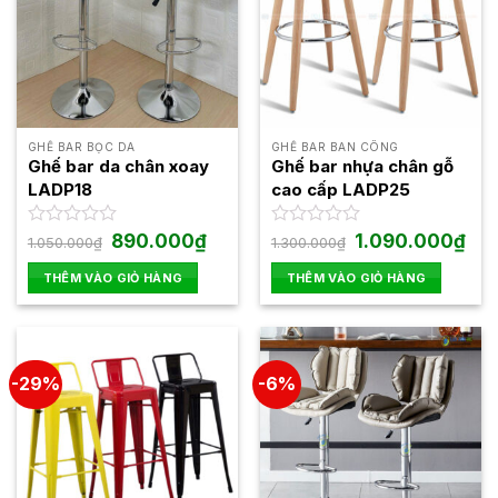
GHẾ BAR BỌC DA
GHẾ BAR BAN CÔNG
Ghế bar da chân xoay
Ghế bar nhựa chân gỗ
LADP18
cao cấp LADP25
Giá
Giá
Giá
Giá
Được
890.000
₫
Được
1.090.000
₫
1.050.000
₫
1.300.000
₫
gốc
hiện
gốc
hiện
xếp
xếp
là:
tại
là:
tại
hạng
hạng
THÊM VÀO GIỎ HÀNG
THÊM VÀO GIỎ HÀNG
1.050.000₫.
là:
1.300.000₫.
là:
0
0
890.000₫.
1.09
5
5
sao
sao
-29%
-6%