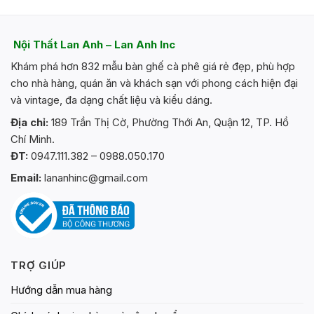
nhiều
biến
thể.
Nội Thất Lan Anh – Lan Anh Inc
Các
Khám phá hơn 832 mẫu bàn ghế cà phê giá rẻ đẹp, phù hợp
tùy
chọn
cho nhà hàng, quán ăn và khách sạn với phong cách hiện đại
có
và vintage, đa dạng chất liệu và kiểu dáng.
thể
Địa chỉ:
189 Trần Thị Cờ, Phường Thới An, Quận 12, TP. Hồ
được
Chí Minh.
chọn
trên
ĐT:
0947.111.382 – 0988.050.170
trang
Email:
lananhinc@gmail.com
sản
phẩm
TRỢ GIÚP
Hướng dẫn mua hàng