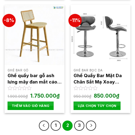
5
5
sao
sao
-8%
-11%
GHẾ BAR GỖ
GHẾ BAR BỌC DA
Ghế quầy bar gỗ ash
Ghế Quầy Bar Mặt Da
lưng mây đan mắt cáo
Chân Sắt Mạ Xoay
đẹp LAB4016
Nâng Hạ LAB10
Giá
Giá
Giá
Giá
Được
1.750.000
₫
Được
850.000
₫
1.900.000
₫
950.000
₫
gốc
hiện
gốc
hiện
xếp
xếp
là:
tại
là:
tại
hạng
hạng
THÊM VÀO GIỎ HÀNG
LỰA CHỌN TÙY CHỌN
1.900.000₫.
là:
950.000₫.
là:
0
0
1.750.000₫.
850.000
Sản
5
5
phẩm
sao
sao
1
2
3
này
có