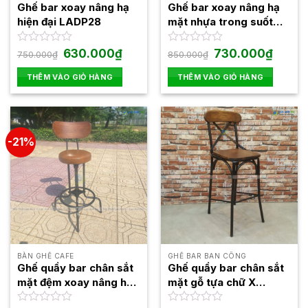
được
Ghế bar xoay nâng hạ
Ghế bar xoay nâng hạ
chọn
hiện đại LADP28
mặt nhựa trong suốt
trên
LADP22
trang
Giá
Giá
Giá
Giá
Được
630.000
₫
Được
730.000
₫
750.000
₫
850.000
₫
gốc
hiện
gốc
hiện
xếp
xếp
sản
là:
tại
là:
tại
hạng
hạng
THÊM VÀO GIỎ HÀNG
THÊM VÀO GIỎ HÀNG
phẩm
750.000₫.
là:
850.000₫.
là:
0
0
630.000₫.
730.000
5
5
sao
sao
-21%
BÀN GHẾ CAFE
GHẾ BAR BAN CÔNG
Ghế quầy bar chân sắt
Ghế quầy bar chân sắt
mặt đệm xoay nâng hạ
mặt gỗ tựa chữ X
LAB4018
LAB4001