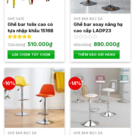
GHẾ CAFE
GHẾ BAR BỌC DA
Ghế bar tolix cao có
Ghế bar xoay nâng hạ
tựa nhập khẩu 1516B
cao cấp LADP23
Giá
Giá
Giá
Giá
Được xếp
510.000
₫
Được
890.000
₫
720.000
₫
950.000
₫
gốc
hiện
gốc
hiện
hạng
4.92
xếp
là:
tại
là:
tại
5 sao
hạng
LỰA CHỌN TÙY CHỌN
THÊM VÀO GIỎ HÀNG
720.000₫.
là:
950.000₫.
là:
0
510.000₫.
890.00
Sản
5
phẩm
sao
này
có
-16%
-14%
nhiều
biến
thể.
Các
tùy
chọn
có
thể
GHẾ BAR BỌC DA
GHẾ BAR BỌC DA