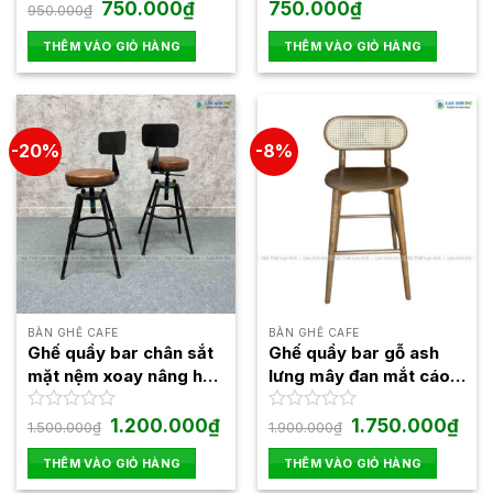
Giá
Giá
Được
750.000
₫
Được
750.000
₫
950.000
₫
gốc
hiện
xếp
xếp
là:
tại
hạng
hạng
THÊM VÀO GIỎ HÀNG
THÊM VÀO GIỎ HÀNG
950.000₫.
là:
0
0
750.000₫.
5
5
sao
sao
-20%
-8%
BÀN GHẾ CAFE
BÀN GHẾ CAFE
Ghế quầy bar chân sắt
Ghế quầy bar gỗ ash
mặt nệm xoay nâng hạ
lưng mây đan mắt cáo
LAB4014
đẹp LAB4015
Giá
Giá
Giá
Giá
Được
1.200.000
₫
Được
1.750.000
₫
1.500.000
₫
1.900.000
₫
gốc
hiện
gốc
hiện
xếp
xếp
là:
tại
là:
tại
hạng
hạng
THÊM VÀO GIỎ HÀNG
THÊM VÀO GIỎ HÀNG
1.500.000₫.
là:
1.900.000₫.
là:
0
0
1.200.000₫.
1.75