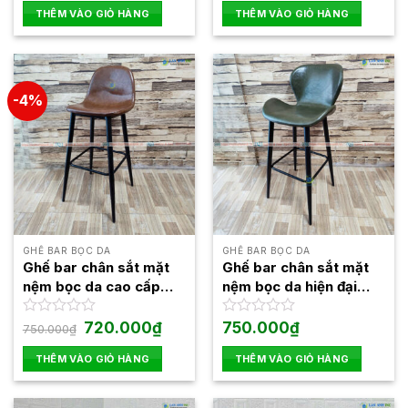
là:
tại
là:
tại
hạng
hạng
THÊM VÀO GIỎ HÀNG
THÊM VÀO GIỎ HÀNG
850.000₫.
là:
1.050.000₫.
là:
0
0
750.000₫.
900.0
5
5
sao
sao
-4%
GHẾ BAR BỌC DA
GHẾ BAR BỌC DA
Ghế bar chân sắt mặt
Ghế bar chân sắt mặt
nệm bọc da cao cấp
nệm bọc da hiện đại
LAB4004
LAB4005
Giá
Giá
Được
720.000
₫
Được
750.000
₫
750.000
₫
gốc
hiện
xếp
xếp
là:
tại
hạng
hạng
THÊM VÀO GIỎ HÀNG
THÊM VÀO GIỎ HÀNG
750.000₫.
là:
0
0
720.000₫.
5
5
sao
sao