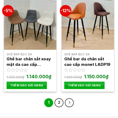
-5%
-12%
GHẾ BAR BỌC DA
GHẾ BAR BỌC DA
Ghế bar chân sắt xoay
Ghế bar da chân sắt
mặt da cao cấp
cao cấp monet LADP19
LADP26
Giá
Giá
Giá
Giá
Được
1.140.000
₫
Được
1.150.000
₫
1.200.000
₫
1.300.000
₫
gốc
hiện
gốc
hiện
xếp
xếp
là:
tại
là:
tại
hạng
hạng
THÊM VÀO GIỎ HÀNG
THÊM VÀO GIỎ HÀNG
1.200.000₫.
là:
1.300.000₫.
là:
0
0
1.140.000₫.
1.150
5
5
sao
sao
1
2