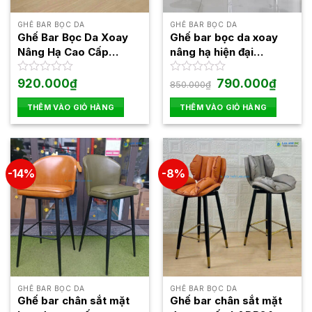
GHẾ BAR BỌC DA
GHẾ BAR BỌC DA
Ghế Bar Bọc Da Xoay
Ghế bar bọc da xoay
Nâng Hạ Cao Cấp
nâng hạ hiện đại
LADP31
LADP29
Giá
Giá
Được
920.000
₫
Được
790.000
₫
850.000
₫
gốc
hiện
xếp
xếp
là:
tại
hạng
hạng
THÊM VÀO GIỎ HÀNG
THÊM VÀO GIỎ HÀNG
850.000₫.
là:
0
0
790.000
5
5
sao
sao
-14%
-8%
GHẾ BAR BỌC DA
GHẾ BAR BỌC DA
Ghế bar chân sắt mặt
Ghế bar chân sắt mặt