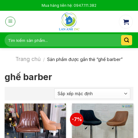
Skip
Mua hàng liên hệ: 0947.111.382
to
content
Tìm
kiếm:
Trang chủ
/
Sản phẩm được gắn thẻ “ghế barber”
ghế barber
-7%