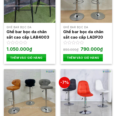
GHẾ BAR BỌC DA
GHẾ BAR BỌC DA
Ghế bar bọc da chân
Ghế bar bọc da chân
sắt cao cấp LAB4003
sắt cao cấp LADP20
Giá
Giá
Được
1.050.000
₫
Được
790.000
₫
850.000
₫
gốc
hiện
xếp
xếp
là:
tại
hạng
hạng
THÊM VÀO GIỎ HÀNG
THÊM VÀO GIỎ HÀNG
850.000₫.
là:
0
0
790.000
5
5
sao
sao
-7%