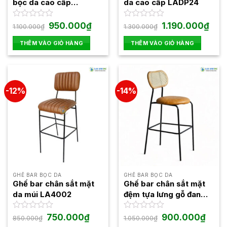
bọc da cao cấp
da cao cấp LADP24
LAB4007
Giá
Giá
Giá
Giá
Được
950.000
₫
Được
1.190.000
₫
1.100.000
₫
1.300.000
₫
gốc
hiện
gốc
hiện
xếp
xếp
là:
tại
là:
tại
hạng
hạng
THÊM VÀO GIỎ HÀNG
THÊM VÀO GIỎ HÀNG
1.100.000₫.
là:
1.300.000₫.
là:
0
0
950.000₫.
1.190
5
5
sao
sao
-12%
-14%
GHẾ BAR BỌC DA
GHẾ BAR BỌC DA
Ghế bar chân sắt mặt
Ghế bar chân sắt mặt
da múi LA4002
đệm tựa lưng gỗ đan
mây LAB4006
Giá
Giá
Giá
Giá
Được
750.000
₫
Được
900.000
₫
850.000
₫
1.050.000
₫
gốc
hiện
gốc
hiện
xếp
xếp