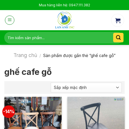
Skip
Mua hàng liên hệ: 0947.111.382
to
content
Tìm
kiếm:
Trang chủ
/
Sản phẩm được gắn thẻ “ghế cafe gỗ”
ghế cafe gỗ
-14%