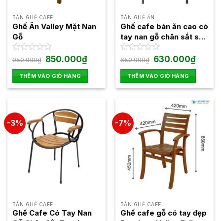
BÀN GHẾ CAFE
BÀN GHẾ ĂN
Ghế Ăn Valley Mặt Nan
Ghế cafe bàn ăn cao có
Gỗ
tay nan gỗ chân sắt sơn
tĩnh điện ghế Moon 01
Giá
Giá
Giá
Giá
Được
850.000
₫
Được
630.000
₫
950.000
₫
650.000
₫
gốc
hiện
gốc
hiện
xếp
xếp
là:
tại
là:
tại
hạng
hạng
THÊM VÀO GIỎ HÀNG
THÊM VÀO GIỎ HÀNG
950.000₫.
là:
650.000₫.
là:
0
0
850.000₫.
630.000
5
5
sao
sao
-3%
-7%
BÀN GHẾ CAFE
BÀN GHẾ CAFE
Ghế Cafe Có Tay Nan
Ghế cafe gỗ có tay đẹp