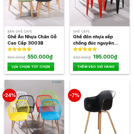
BÀN GHẾ CAFE
GHẾ CAFE
Ghế Ăn Nhựa Chân Gỗ
Ghế đôn nhựa xếp
Cao Cấp 3003B
chồng đúc nguyên
chiếc 3006
Giá
Giá
Giá
Giá
Được xếp
550.000
₫
Được xếp
195.000
₫
650.000
₫
320.000
₫
gốc
hiện
gốc
hiện
hạng
5.00
hạng
4.93
là:
tại
là:
tại
5 sao
5 sao
LỰA CHỌN TÙY CHỌN
THÊM VÀO GIỎ HÀNG
650.000₫.
là:
320.000₫.
là:
550.000₫.
195.000₫
Sản
phẩm
này
có
-24%
-7%
nhiều
biến
thể.
Các
tùy
chọn