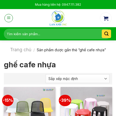
Skip
Mua hàng liên hệ: 0947.111.382
to
content
Tìm
kiếm:
Trang chủ
/
Sản phẩm được gắn thẻ “ghế cafe nhựa”
ghế cafe nhựa
-15%
-39%