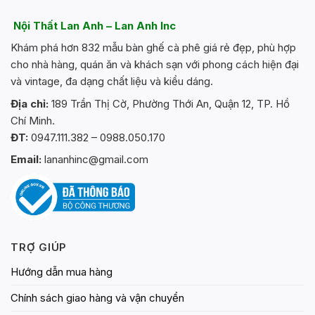
biến
thể.
Nội Thất Lan Anh – Lan Anh Inc
Các
Khám phá hơn 832 mẫu bàn ghế cà phê giá rẻ đẹp, phù hợp
tùy
chọn
cho nhà hàng, quán ăn và khách sạn với phong cách hiện đại
có
và vintage, đa dạng chất liệu và kiểu dáng.
thể
Địa chỉ:
189 Trần Thị Cờ, Phường Thới An, Quận 12, TP. Hồ
được
Chí Minh.
chọn
trên
ĐT:
0947.111.382 – 0988.050.170
trang
Email:
lananhinc@gmail.com
sản
phẩm
TRỢ GIÚP
Hướng dẫn mua hàng
Chính sách giao hàng và vận chuyển