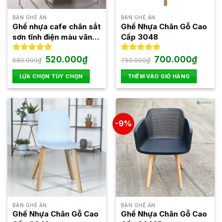
có
thể
BÀN GHẾ ĂN
BÀN GHẾ ĂN
được
Ghế nhựa cafe chân sắt
Ghế Nhựa Chân Gỗ Cao
chọn
sơn tĩnh điện màu vân
Cấp 3048
trên
gỗ 3014
trang
Giá
Giá
Giá
Giá
Được xếp
520.000
₫
Được xếp
700.000
₫
680.000
₫
750.000
₫
gốc
hiện
gốc
hiện
hạng
5.00
hạng
5.00
sản
là:
tại
là:
tại
5 sao
5 sao
LỰA CHỌN TÙY CHỌN
THÊM VÀO GIỎ HÀNG
phẩm
680.000₫.
là:
750.000₫.
là:
520.000₫.
700.00
Sản
phẩm
này
có
-9%
nhiều
biến
thể.
Các
tùy
chọn
có
thể
BÀN GHẾ ĂN
BÀN GHẾ ĂN
được
Ghế Nhựa Chân Gỗ Cao
Ghế Nhựa Chân Gỗ Cao