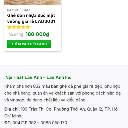
có
thể
BÀN GHẾ CAFE
được
Ghế đôn nhựa đúc mặt
chọn
vuông giá rẻ LAD3031
trên
trang
Giá
Giá
Được xếp
180.000
₫
190.000
₫
gốc
hiện
hạng
5.00
sản
là:
tại
5 sao
THÊM VÀO GIỎ HÀNG
phẩm
190.000₫.
là:
180.000₫.
Nội Thất Lan Anh – Lan Anh Inc
Khám phá hơn 832 mẫu bàn ghế cà phê giá rẻ đẹp, phù hợp
cho nhà hàng, quán ăn và khách sạn với phong cách hiện đại
và vintage, đa dạng chất liệu và kiểu dáng.
Địa chỉ:
189 Trần Thị Cờ, Phường Thới An, Quận 12, TP. Hồ
Chí Minh.
ĐT:
0947.111.382 – 0988.050.170