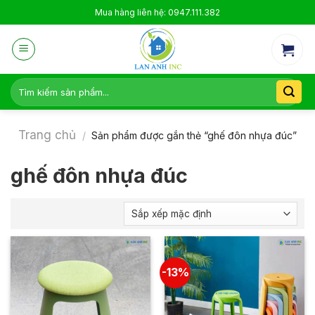
Skip
Mua hàng liên hệ: 0947.111.382
to
content
Tìm
kiếm:
Trang chủ
/
Sản phẩm được gắn thẻ “ghế đôn nhựa đúc”
ghế đôn nhựa đúc
-13%