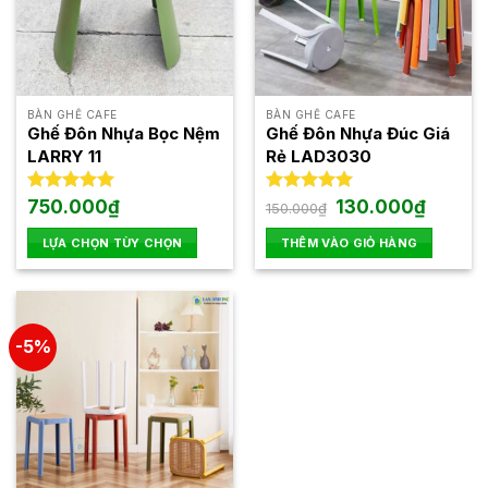
BÀN GHẾ CAFE
BÀN GHẾ CAFE
Ghế Đôn Nhựa Bọc Nệm
Ghế Đôn Nhựa Đúc Giá
LARRY 11
Rẻ LAD3030
Giá
Giá
Được xếp
750.000
₫
Được xếp
130.000
₫
150.000
₫
gốc
hiện
hạng
5.00
hạng
5.00
là:
tại
5 sao
5 sao
LỰA CHỌN TÙY CHỌN
THÊM VÀO GIỎ HÀNG
150.000₫.
là:
130.000₫
Sản
phẩm
này
có
-5%
nhiều
biến
thể.
Các
tùy
chọn