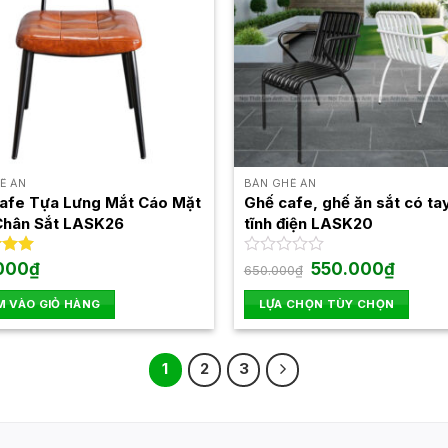
Ế ĂN
BÀN GHẾ ĂN
afe Tựa Lưng Mắt Cáo Mặt
Ghế cafe, ghế ăn sắt có ta
hân Sắt LASK26
tĩnh điện LASK20
Giá
Giá
xếp
000
₫
Được
550.000
₫
650.000
₫
gốc
hiện
.00
xếp
là:
tại
hạng
 VÀO GIỎ HÀNG
LỰA CHỌN TÙY CHỌN
650.000₫.
là:
0
550.000
Sản
5
sao
phẩm
1
2
3
này
có
nhiều
biến