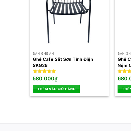
thể.
Các
tùy
chọn
có
thể
được
chọn
BÀN GHẾ ĂN
BÀN GH
trên
Ghế Cafe Sắt Sơn Tĩnh Điện
Ghế C
SKG28
Nệm C
trang
sản
Được xếp
580.000
₫
Được 
680.
phẩm
hạng
5.00
hạng
5
5 sao
5 sao
THÊM VÀO GIỎ HÀNG
THÊM