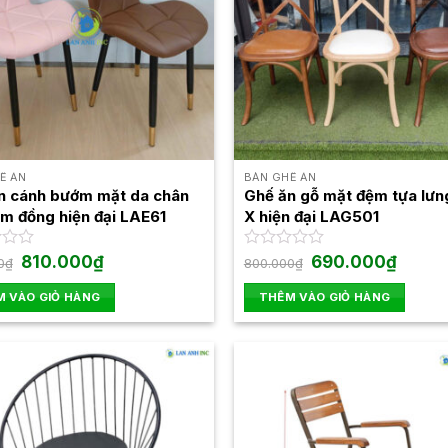
Ế ĂN
BÀN GHẾ ĂN
n cánh bướm mặt da chân
Ghế ăn gỗ mặt đệm tựa lưn
úm đồng hiện đại LAE61
X hiện đại LAG501
Giá
Giá
Giá
Giá
810.000
₫
Được
690.000
₫
0
₫
800.000
₫
gốc
hiện
gốc
hiện
xếp
là:
tại
là:
tại
hạng
 VÀO GIỎ HÀNG
THÊM VÀO GIỎ HÀNG
900.000₫.
là:
800.000₫.
là:
0
810.000₫.
690.00
5
sao