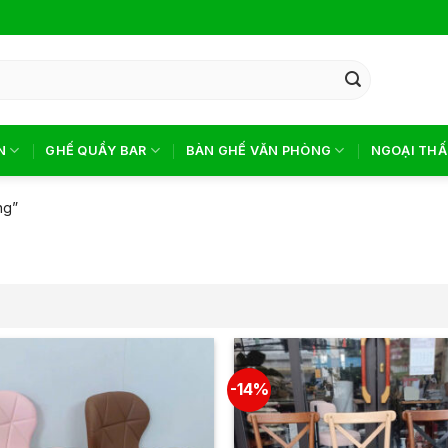
N
GHẾ QUẦY BAR
BÀN GHẾ VĂN PHÒNG
NGOẠI THẤ
ng”
-14%