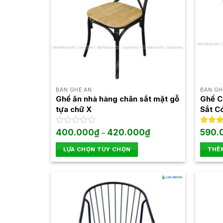
BÀN GHẾ ĂN
BÀN GH
Ghế ăn nhà hàng chân sắt mặt gỗ
Ghế C
tựa chữ X
Sắt C
Khoảng
Được
400.000
₫
420.000
₫
Được 
590.
–
giá:
xếp
hạng
5
từ
hạng
5 sao
LỰA CHỌN TÙY CHỌN
THÊM
400.000₫
0
đến
Sản
5
420.000₫
sao
phẩm
này
có
nhiều
biến