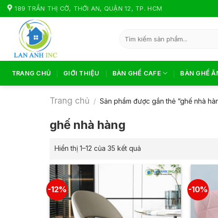
Skip
189 TRẦN THỊ CỜ, THỚI AN, QUẬN 12, TP. HCM
to
content
Tìm
kiếm:
TRANG CHỦ
GIỚI THIỆU
BÀN GHẾ CAFE
BÀN GHẾ Ă
Trang chủ
/
Sản phẩm được gắn thẻ “ghế nhà hà
ghế nhà hàng
Hiển thị 1–12 của 35 kết quả
-12%
-10%