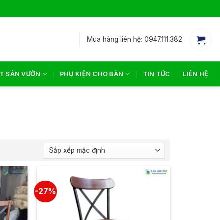
Mua hàng liên hệ: 0947.111.382
T SÂN VƯỜN
PHỤ KIỆN CHO BÀN
TIN TỨC
LIÊN HỆ
-27%