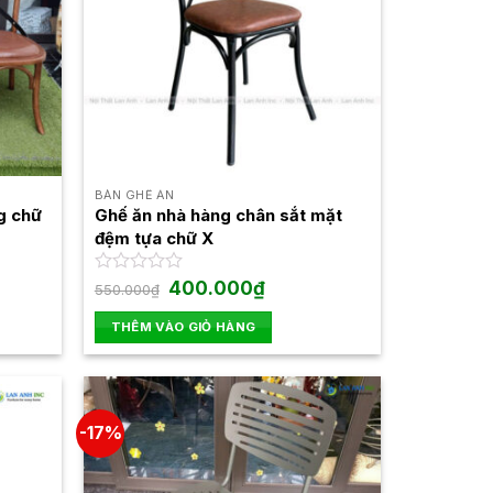
BÀN GHẾ ĂN
g chữ
Ghế ăn nhà hàng chân sắt mặt
đệm tựa chữ X
Giá
Giá
Được
400.000
₫
550.000
₫
gốc
hiện
xếp
là:
tại
hạng
THÊM VÀO GIỎ HÀNG
550.000₫.
là:
0
0₫.
400.000₫.
5
sao
-17%