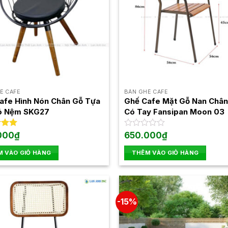
Ế CAFE
BÀN GHẾ CAFE
afe Hình Nón Chân Gỗ Tựa
Ghế Cafe Mặt Gỗ Nan Chân
ó Nệm SKG27
Có Tay Fansipan Moon 03
xếp
000
₫
Được
650.000
₫
.00
xếp
hạng
 VÀO GIỎ HÀNG
THÊM VÀO GIỎ HÀNG
0
5
sao
-15%