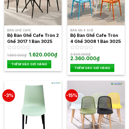
BÀN GHẾ CAFE
BÀN ĂN 4 GHẾ
Bộ Bàn Ghế Cafe Tròn 2
Bộ Bàn Ghế Cafe Tròn
Ghế 3017 1 Bàn 3025
4 Ghế 3008 1 Bàn 3025
Giá
Giá
Được
1.620.000
₫
Được
2.500.000
₫
1.850.000
₫
gốc
hiện
Giá
Giá
2.360.000
₫
xếp
xếp
là:
tại
gốc
hiện
hạng
hạng
THÊM VÀO GIỎ HÀNG
1.850.000₫.
là:
là:
tại
0
0
THÊM VÀO GIỎ HÀNG
1.620.000₫.
2.500.000₫.
là:
5
5
2.360.000₫.
sao
sao
-3%
-15%