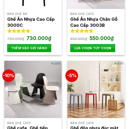
BÀN GHẾ ĂN
BÀN GHẾ CAFE
Ghế Ăn Nhựa Cao Cấp
Ghế Ăn Nhựa Chân Gỗ
3000C
Cao Cấp 3003B
Giá
Giá
Giá
Giá
Được xếp
730.000
₫
Được xếp
550.000
₫
750.000
₫
650.000
₫
gốc
hiện
gốc
hiện
hạng
5.00
hạng
5.00
là:
tại
là:
tại
5 sao
5 sao
THÊM VÀO GIỎ HÀNG
LỰA CHỌN TÙY CHỌN
750.000₫.
là:
650.000₫.
là:
730.000₫.
550.000
Sản
phẩm
này
có
-10%
-5%
nhiều
biến
thể.
Các
tùy
chọn
có
thể
BÀN GHẾ CAFE
BÀN GHẾ CAFE
được
Ghế cafe, Ghế tiếp
Ghế đôn nhựa đúc mặt