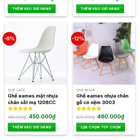
gốc
hiện
gốc
hiện
hạng
4.93
hạng
5.00
là:
tại
là:
tại
5 sao
5 sao
THÊM VÀO GIỎ HÀNG
THÊM VÀO GIỎ HÀNG
320.000₫.
là:
120.000₫.
là:
195.000₫.
95.000₫.
-6%
-12%
GHẾ CAFE
GHẾ NHỰA
Ghế eames mặt nhựa
Ghế eames nhựa chân
chân sắt mạ 1208CC
gỗ có nệm 3003
Giá
Giá
Giá
Giá
Được xếp
450.000
₫
Được xếp
460.000
₫
480.000
₫
520.000
₫
gốc
hiện
gốc
hiện
hạng
5.00
hạng
5.00
là:
tại
là:
tại
5 sao
5 sao
THÊM VÀO GIỎ HÀNG
LỰA CHỌN TÙY CHỌN
480.000₫.
là:
520.000₫.
là:
450.000₫.
460.00
Sản