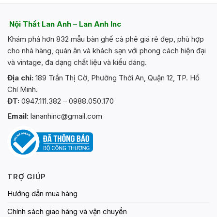
biến
thể.
Nội Thất Lan Anh – Lan Anh Inc
Các
Khám phá hơn 832 mẫu bàn ghế cà phê giá rẻ đẹp, phù hợp
tùy
chọn
cho nhà hàng, quán ăn và khách sạn với phong cách hiện đại
có
và vintage, đa dạng chất liệu và kiểu dáng.
thể
Địa chỉ:
189 Trần Thị Cờ, Phường Thới An, Quận 12, TP. Hồ
được
Chí Minh.
chọn
trên
ĐT:
0947.111.382 – 0988.050.170
trang
Email:
lananhinc@gmail.com
sản
phẩm
TRỢ GIÚP
Hướng dẫn mua hàng
Chính sách giao hàng và vận chuyển