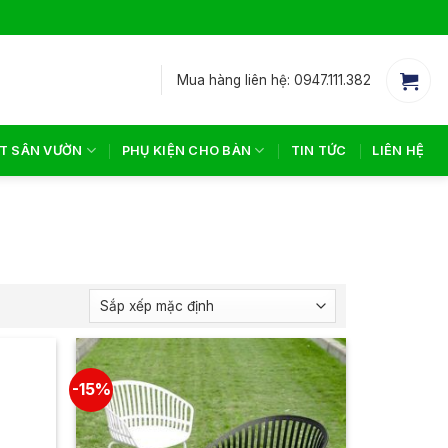
Mua hàng liên hệ: 0947.111.382
T SÂN VƯỜN
PHỤ KIỆN CHO BÀN
TIN TỨC
LIÊN HỆ
-15%