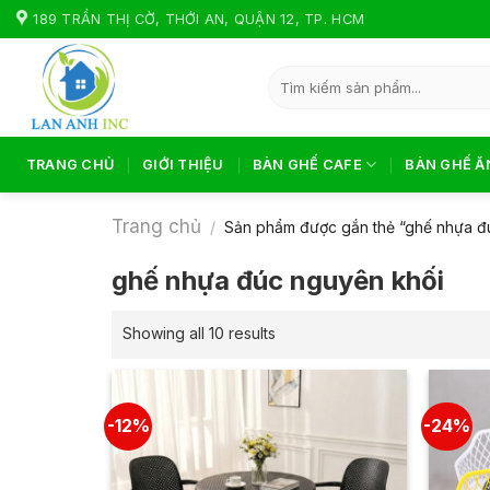
Skip
189 TRẦN THỊ CỜ, THỚI AN, QUẬN 12, TP. HCM
to
content
Tìm
kiếm:
TRANG CHỦ
GIỚI THIỆU
BÀN GHẾ CAFE
BÀN GHẾ Ă
Trang chủ
/
Sản phẩm được gắn thẻ “ghế nhựa đ
ghế nhựa đúc nguyên khối
Showing all 10 results
-12%
-24%