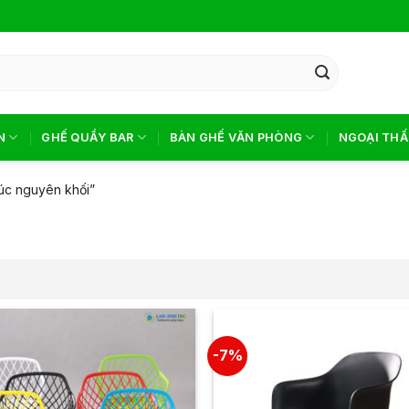
N
GHẾ QUẦY BAR
BÀN GHẾ VĂN PHÒNG
NGOẠI THẤ
úc nguyên khối”
-7%