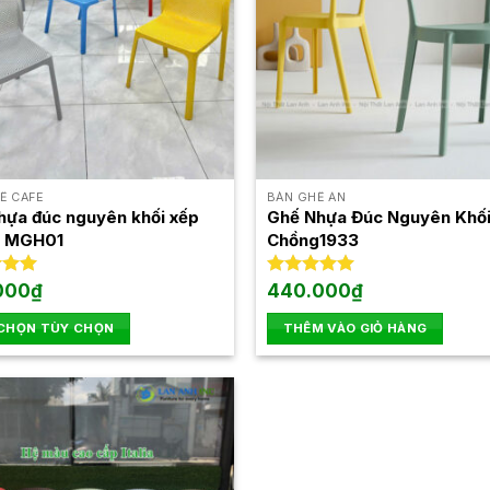
Ế CAFE
BÀN GHẾ ĂN
hựa đúc nguyên khối xếp
Ghế Nhựa Đúc Nguyên Khố
g MGH01
Chồng1933
xếp
000
₫
Được xếp
440.000
₫
.00
hạng
5.00
5 sao
 CHỌN TÙY CHỌN
THÊM VÀO GIỎ HÀNG