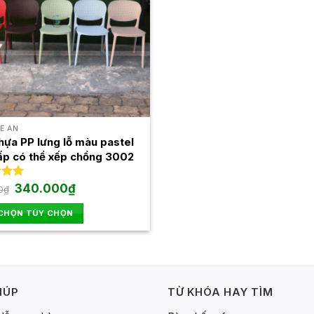
Ế ĂN
hựa PP lưng lỗ màu pastel
ấp có thể xếp chồng 3002
Giá
Giá
xếp
340.000
₫
0
₫
gốc
hiện
.00
là:
tại
 CHỌN TÙY CHỌN
550.000₫.
là:
340.000₫.
IÚP
TỪ KHÓA HAY TÌM