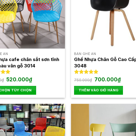
Ế ĂN
BÀN GHẾ ĂN
hựa cafe chân sắt sơn tĩnh
Ghế Nhựa Chân Gỗ Cao Cấ
màu vân gỗ 3014
3048
Giá
Giá
Giá
Giá
xếp
520.000
₫
Được xếp
700.000
₫
0
₫
750.000
₫
gốc
hiện
gốc
hiện
.00
hạng
5.00
là:
tại
là:
tại
5 sao
 CHỌN TÙY CHỌN
THÊM VÀO GIỎ HÀNG
680.000₫.
là:
750.000₫.
là:
520.000₫.
700.00