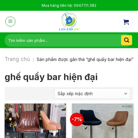
Skip
Mua hàng liên hệ: 0947.111.382
to
content
Tìm
kiếm:
Trang chủ
/
Sản phẩm được gắn thẻ “ghế quầy bar hiện đại”
ghế quầy bar hiện đại
-7%