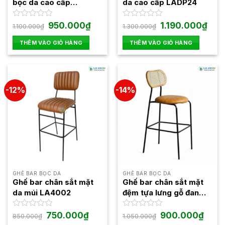
bọc da cao cấp
da cao cấp LADP24
LAB4007
Giá
Giá
Giá
Giá
Được
950.000
₫
Được
1.190.000
₫
1.100.000
₫
1.300.000
₫
gốc
hiện
gốc
hiện
xếp
xếp
là:
tại
là:
tại
hạng
hạng
THÊM VÀO GIỎ HÀNG
THÊM VÀO GIỎ HÀNG
1.100.000₫.
là:
1.300.000₫.
là:
0
0
950.000₫.
1.190
5
5
sao
sao
-12%
-14%
GHẾ BAR BỌC DA
GHẾ BAR BỌC DA
Ghế bar chân sắt mặt
Ghế bar chân sắt mặt
da múi LA4002
đệm tựa lưng gỗ đan
mây LAB4006
Giá
Giá
Giá
Giá
Được
750.000
₫
Được
900.000
₫
850.000
₫
1.050.000
₫
gốc
hiện
gốc
hiện
xếp
xếp