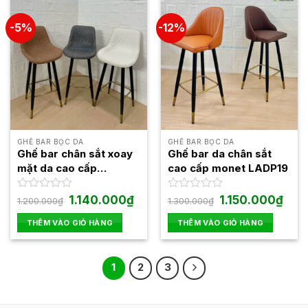
-5%
-12%
GHẾ BAR BỌC DA
GHẾ BAR BỌC DA
Ghế bar chân sắt xoay
Ghế bar da chân sắt
mặt da cao cấp
cao cấp monet LADP19
LADP26
Giá
Giá
Giá
Giá
Được
1.140.000
₫
Được
1.150.000
₫
1.200.000
₫
1.300.000
₫
gốc
hiện
gốc
hiện
xếp
xếp
là:
tại
là:
tại
hạng
hạng
THÊM VÀO GIỎ HÀNG
THÊM VÀO GIỎ HÀNG
1.200.000₫.
là:
1.300.000₫.
là:
0
0
1.140.000₫.
1.150
5
5
sao
sao
1
2
3