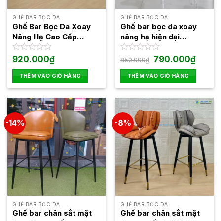
GHẾ BAR BỌC DA
GHẾ BAR BỌC DA
Ghế Bar Bọc Da Xoay
Ghế bar bọc da xoay
Nâng Hạ Cao Cấp
nâng hạ hiện đại
LADP31
LADP29
Giá
Giá
Được
920.000
₫
Được
790.000
₫
850.000
₫
gốc
hiện
xếp
xếp
là:
tại
hạng
hạng
THÊM VÀO GIỎ HÀNG
THÊM VÀO GIỎ HÀNG
850.000₫.
là:
0
0
790.000
5
5
sao
sao
-14%
-8%
GHẾ BAR BỌC DA
GHẾ BAR BỌC DA
Ghế bar chân sắt mặt
Ghế bar chân sắt mặt