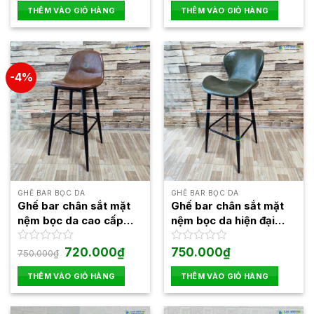
là:
tại
là:
tại
hạng
hạng
THÊM VÀO GIỎ HÀNG
THÊM VÀO GIỎ HÀNG
850.000₫.
là:
1.050.000₫.
là:
0
0
750.000₫.
900.0
5
5
sao
sao
-4%
GHẾ BAR BỌC DA
GHẾ BAR BỌC DA
Ghế bar chân sắt mặt
Ghế bar chân sắt mặt
nệm bọc da cao cấp
nệm bọc da hiện đại
LAB4004
LAB4005
Giá
Giá
Được
720.000
₫
Được
750.000
₫
750.000
₫
gốc
hiện
xếp
xếp
là:
tại
hạng
hạng
THÊM VÀO GIỎ HÀNG
THÊM VÀO GIỎ HÀNG
750.000₫.
là:
0
0
720.000₫.
5
5
sao
sao