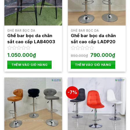
GHẾ BAR BỌC DA
GHẾ BAR BỌC DA
Ghế bar bọc da chân
Ghế bar bọc da chân
sắt cao cấp LAB4003
sắt cao cấp LADP20
Giá
Giá
Được
1.050.000
₫
Được
790.000
₫
850.000
₫
gốc
hiện
xếp
xếp
là:
tại
hạng
hạng
THÊM VÀO GIỎ HÀNG
THÊM VÀO GIỎ HÀNG
850.000₫.
là:
0
0
790.000
5
5
sao
sao
-7%