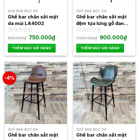
GHẾ BAR BỌC DA
GHẾ BAR BỌC DA
Ghế bar chân sắt mặt
Ghế bar chân sắt mặt
da múi LA4002
đệm tựa lưng gỗ đan
mây LAB4006
Giá
Giá
Giá
Giá
Được
750.000
₫
Được
900.000
₫
850.000
₫
1.050.000
₫
gốc
hiện
gốc
hiện
xếp
xếp
là:
tại
là:
tại
hạng
hạng
THÊM VÀO GIỎ HÀNG
THÊM VÀO GIỎ HÀNG
850.000₫.
là:
1.050.000₫.
là:
0
0
750.000₫.
900.0
5
5
sao
sao
-4%
GHẾ BAR BỌC DA
GHẾ BAR BỌC DA
Ghế bar chân sắt mặt
Ghế bar chân sắt mặt