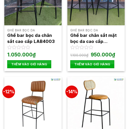
GHẾ BAR BỌC DA
GHẾ BAR BỌC DA
Ghế bar bọc da chân
Ghế bar chân sắt mặt
sắt cao cấp LAB4003
bọc da cao cấp
LAB4007
Giá
Giá
Được
1.050.000
₫
Được
950.000
₫
1.100.000
₫
gốc
hiện
xếp
xếp
là:
tại
hạng
hạng
THÊM VÀO GIỎ HÀNG
THÊM VÀO GIỎ HÀNG
1.100.000₫.
là:
0
0
950.00
5
5
sao
sao
-12%
-14%