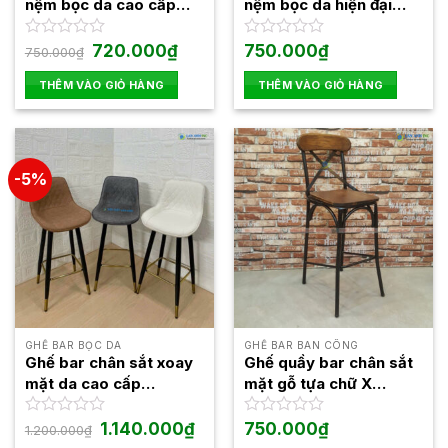
nệm bọc da cao cấp
nệm bọc da hiện đại
LAB4004
LAB4005
Giá
Giá
Được
720.000
₫
Được
750.000
₫
750.000
₫
gốc
hiện
xếp
xếp
là:
tại
hạng
hạng
THÊM VÀO GIỎ HÀNG
THÊM VÀO GIỎ HÀNG
750.000₫.
là:
0
0
720.000₫.
5
5
sao
sao
-5%
GHẾ BAR BỌC DA
GHẾ BAR BAN CÔNG
Ghế bar chân sắt xoay
Ghế quầy bar chân sắt
mặt da cao cấp
mặt gỗ tựa chữ X
LADP26
LAB4001
Giá
Giá
Được
1.140.000
₫
Được
750.000
₫
1.200.000
₫
gốc
hiện
xếp
xếp