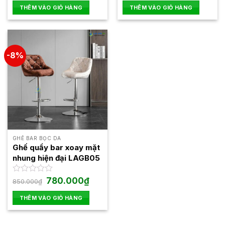
là:
tại
hạng
hạng
THÊM VÀO GIỎ HÀNG
THÊM VÀO GIỎ HÀNG
1.200.000₫.
là:
0
0
1.140.000₫.
5
5
sao
sao
-8%
GHẾ BAR BỌC DA
Ghế quầy bar xoay mặt
nhung hiện đại LAGB05
Giá
Giá
Được
780.000
₫
850.000
₫
gốc
hiện
xếp
là:
tại
hạng
THÊM VÀO GIỎ HÀNG
850.000₫.
là:
0
780.000₫.
5
sao