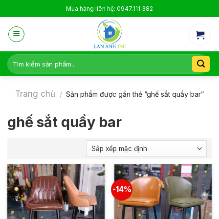
Skip
Mua hàng liên hệ: 0947.111.382
to
content
Tìm
kiếm:
Trang chủ
/
Sản phẩm được gắn thẻ “ghế sắt quầy bar”
ghế sắt quầy bar
-14%