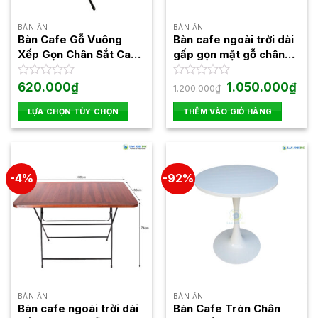
BÀN ĂN
BÀN ĂN
Bàn Cafe Gỗ Vuông
Bàn cafe ngoài trời dài
Xếp Gọn Chân Sắt Cao
gấp gọn mặt gỗ chân
Fansipan Patio 02
sắt Fansipan Patio 03
Giá
Giá
Được
620.000
₫
Được
1.050.000
₫
1.200.000
₫
gốc
hiện
xếp
xếp
là:
tại
hạng
hạng
LỰA CHỌN TÙY CHỌN
THÊM VÀO GIỎ HÀNG
1.200.000₫.
là:
0
0
1.05
Sản
5
5
phẩm
sao
sao
này
có
-4%
-92%
nhiều
biến
thể.
Các
tùy
chọn
có
thể
BÀN ĂN
BÀN ĂN
được
Bàn cafe ngoài trời dài
Bàn Cafe Tròn Chân