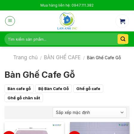
Skip
Mua hàng liên hệ: 0947.111.382
to
content
Tìm
kiếm:
Trang chủ
BÀN GHẾ CAFE
/
/
Bàn Ghế Cafe Gỗ
Bàn Ghế Cafe Gỗ
Bàn cafe gỗ
Bộ Bàn Cafe Gỗ
Ghế gỗ cafe
Ghế gỗ chân sắt