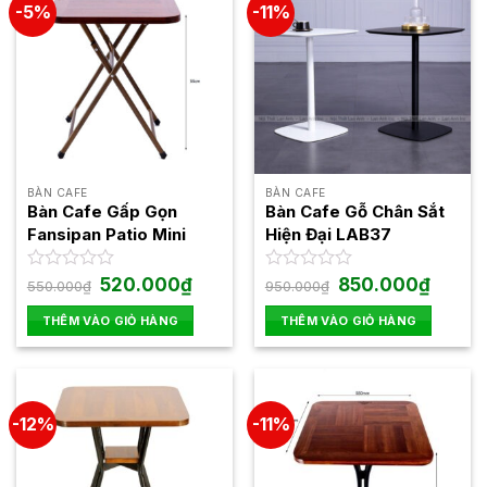
-5%
-11%
BÀN CAFE
BÀN CAFE
Bàn Cafe Gấp Gọn
Bàn Cafe Gỗ Chân Sắt
Fansipan Patio Mini
Hiện Đại LAB37
Giá
Giá
Giá
Giá
Được
520.000
₫
Được
850.000
₫
550.000
₫
950.000
₫
gốc
hiện
gốc
hiện
xếp
xếp
là:
tại
là:
tại
hạng
hạng
THÊM VÀO GIỎ HÀNG
THÊM VÀO GIỎ HÀNG
550.000₫.
là:
950.000₫.
là:
0
0
520.000₫.
850.000
5
5
sao
sao
-12%
-11%