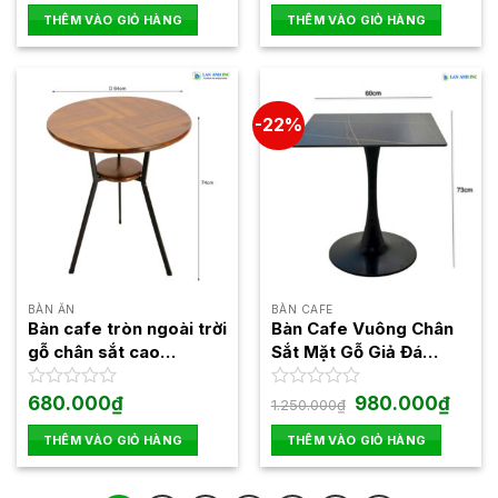
là:
tại
là:
tại
hạng
hạng
THÊM VÀO GIỎ HÀNG
THÊM VÀO GIỎ HÀNG
720.000₫.
là:
1.350.000₫.
là:
0
0
680.000₫.
950.00
5
5
sao
sao
-22%
BÀN ĂN
BÀN CAFE
Bàn cafe tròn ngoài trời
Bàn Cafe Vuông Chân
gỗ chân sắt cao
Sắt Mặt Gỗ Giả Đá
Fansipan Moon 03
BDP252
Giá
Giá
Được
680.000
₫
Được
980.000
₫
1.250.000
₫
gốc
hiện
xếp
xếp
là:
tại
hạng
hạng
THÊM VÀO GIỎ HÀNG
THÊM VÀO GIỎ HÀNG
1.250.000₫.
là:
0
0
980.0
5
5
sao
sao