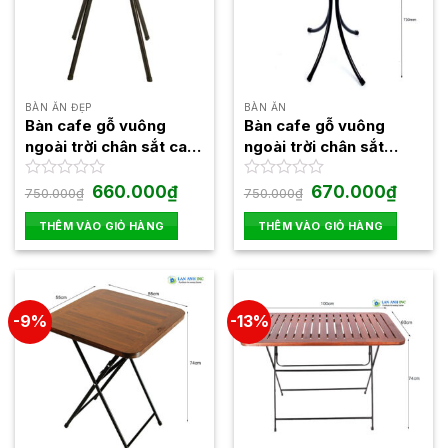
BÀN ĂN ĐẸP
BÀN ĂN
Bàn cafe gỗ vuông
Bàn cafe gỗ vuông
ngoài trời chân sắt cao
ngoài trời chân sắt
Fansipan Moon 02
Fansipan Kite 01
Giá
Giá
Giá
Giá
Được
660.000
₫
Được
670.000
₫
750.000
₫
750.000
₫
gốc
hiện
gốc
hiện
xếp
xếp
là:
tại
là:
tại
hạng
hạng
THÊM VÀO GIỎ HÀNG
THÊM VÀO GIỎ HÀNG
750.000₫.
là:
750.000₫.
là:
0
0
660.000₫.
670.000
5
5
sao
sao
-9%
-13%