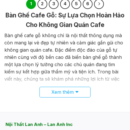
1
2
3
4
5
6
Bàn Ghế Cafe Gỗ: Sự Lựa Chọn Hoàn Hảo
Cho Không Gian Quán Cafe
Bàn ghế cafe gỗ không chỉ là nội thất thông dụng mà
còn mang lại vẻ đẹp tự nhiên và cảm giác gần gũi cho
không gian quán cafe. Đặc điểm độc đáo của gỗ tự
nhiên cùng với độ bền cao đã biến bàn ghế gỗ thành
một lựa chọn lý tưởng cho các chủ quán đang tìm
kiếm sự kết hợp giữa thẩm mỹ và tiện ích. Trong bài
viết này, chúng ta sẽ khám phá những lợi ích từ việc
sử dụng bàn ghế cafe gỗ và cách để chọn lựa sản
Xem thêm
phẩm phù hợp nhất cho không gian của bạn.
Tại Sao Nên Chọn Bàn Ghế Gỗ Cho Quán
Cafe?
Khi quyết định lựa chọn đồ nội thất cho quán cafe,
Nội Thất Lan Anh – Lan Anh Inc
nhiều chủ quán thường phân vân giữa nhiều loại vật