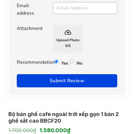
Email
address
Attachment
backup
Upload Photo
0
/
5
Recommendation?
Yes
No
Submit Review
Bộ bàn ghế cafe ngoài trời xếp gọn 1 bàn 2
ghế sắt cao BBCF20
Giá
Giá
1.700.000
₫
1.580.000
₫