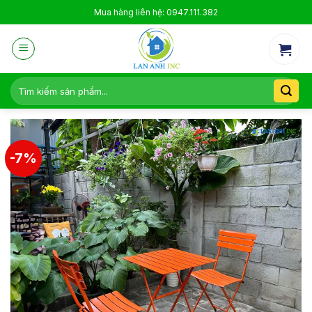
Skip
Mua hàng liên hệ: 0947.111.382
to
content
Tìm
kiếm:
-7%