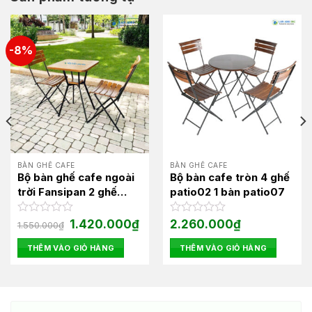
-8%
BÀN GHẾ CAFE
BÀN GHẾ CAFE
Bộ bàn ghế cafe ngoài
Bộ bàn cafe tròn 4 ghế
trời Fansipan 2 ghế
patio02 1 bàn patio07
patio02 1 bàn moon04
Giá
Giá
Được
1.420.000
₫
Được
2.260.000
₫
1.550.000
₫
gốc
hiện
xếp
xếp
là:
tại
hạng
hạng
THÊM VÀO GIỎ HÀNG
THÊM VÀO GIỎ HÀNG
1.550.000₫.
là:
0
0
1.420.000₫.
5
5
sao
sao