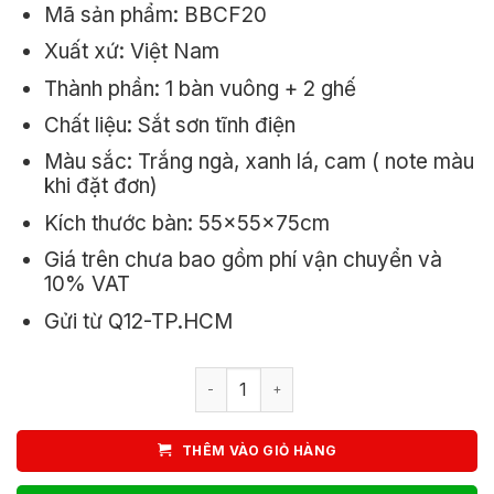
Mã sản phẩm: BBCF20
1.700.000₫.
là:
Xuất xứ: Việt Nam
1.580.000₫.
Thành phần: 1 bàn vuông + 2 ghế
Chất liệu: Sắt sơn tĩnh điện
Màu sắc: Trắng ngà, xanh lá, cam ( note màu
khi đặt đơn)
Kích thước bàn: 55x55x75cm
Giá trên chưa bao gồm phí vận chuyển và
10% VAT
Gửi từ Q12-TP.HCM
Bộ bàn ghế cafe ngoài trời xếp gọn 1
THÊM VÀO GIỎ HÀNG