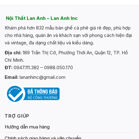
nhiều
biến
thể.
Nội Thất Lan Anh – Lan Anh Inc
Các
Khám phá hơn 832 mẫu bàn ghế cà phê giá rẻ đẹp, phù hợp
tùy
chọn
cho nhà hàng, quán ăn và khách sạn với phong cách hiện đại
có
và vintage, đa dạng chất liệu và kiểu dáng.
thể
Địa chỉ:
189 Trần Thị Cờ, Phường Thới An, Quận 12, TP. Hồ
được
Chí Minh.
chọn
trên
ĐT:
0947.111.382 – 0988.050.170
trang
Email:
lananhinc@gmail.com
sản
phẩm
TRỢ GIÚP
Hướng dẫn mua hàng
Chính sách giao hàng và vận chuyển