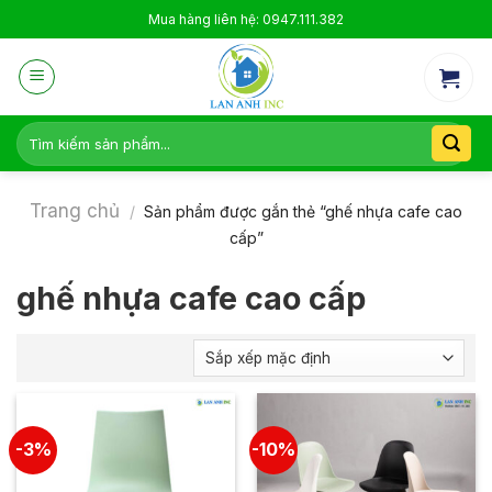
Skip
Mua hàng liên hệ: 0947.111.382
to
content
Tìm
kiếm:
Trang chủ
/
Sản phẩm được gắn thẻ “ghế nhựa cafe cao
cấp”
ghế nhựa cafe cao cấp
-3%
-10%