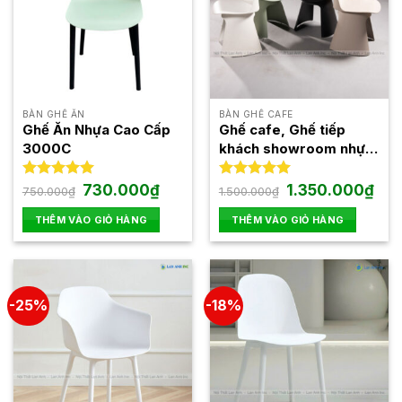
BÀN GHẾ ĂN
BÀN GHẾ CAFE
Ghế Ăn Nhựa Cao Cấp
Ghế cafe, Ghế tiếp
3000C
khách showroom nhựa
đúc cao cấp thiết kế
Italy GAI61
Giá
Giá
Giá
Giá
Được xếp
730.000
₫
Được xếp
1.350.000
₫
750.000
₫
1.500.000
₫
gốc
hiện
gốc
hiện
hạng
5.00
hạng
5.00
là:
tại
là:
tại
5 sao
5 sao
THÊM VÀO GIỎ HÀNG
THÊM VÀO GIỎ HÀNG
750.000₫.
là:
1.500.000₫.
là:
730.000₫.
1.35
-25%
-18%