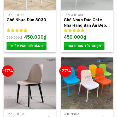
BÀN GHẾ ĂN
BÀN GHẾ CAFE
Ghế Nhựa Đúc 3030
Ghế Nhựa Đúc Cafe
Nhà Hàng Bàn Ăn Đẹp
3000
Giá
Giá
Được xếp
450.000
₫
Được xếp
450.000
₫
599.000
₫
gốc
hiện
hạng
5.00
hạng
5.00
là:
tại
5 sao
5 sao
THÊM VÀO GIỎ HÀNG
LỰA CHỌN TÙY CHỌN
599.000₫.
là:
450.000₫.
Sản
phẩm
này
có
-17%
-27%
nhiều
biến
thể.
Các
tùy
chọn
có
thể
BÀN GHẾ CAFE
GHẾ NHỰA