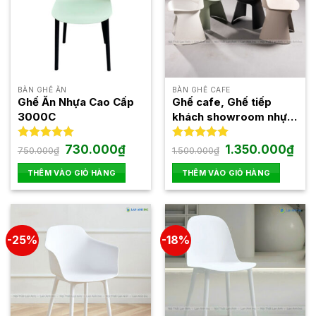
BÀN GHẾ ĂN
BÀN GHẾ CAFE
Ghế Ăn Nhựa Cao Cấp
Ghế cafe, Ghế tiếp
3000C
khách showroom nhựa
đúc cao cấp thiết kế
Italy GAI61
Giá
Giá
Giá
Giá
Được xếp
730.000
₫
Được xếp
1.350.000
₫
750.000
₫
1.500.000
₫
gốc
hiện
gốc
hiện
hạng
5.00
hạng
5.00
là:
tại
là:
tại
5 sao
5 sao
THÊM VÀO GIỎ HÀNG
THÊM VÀO GIỎ HÀNG
750.000₫.
là:
1.500.000₫.
là:
730.000₫.
1.35
-25%
-18%