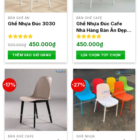
BÀN GHẾ ĂN
BÀN GHẾ CAFE
Ghế Nhựa Đúc 3030
Ghế Nhựa Đúc Cafe
Nhà Hàng Bàn Ăn Đẹp
3000
Giá
Giá
Được xếp
450.000
₫
Được xếp
450.000
₫
599.000
₫
gốc
hiện
hạng
5.00
hạng
5.00
là:
tại
5 sao
5 sao
THÊM VÀO GIỎ HÀNG
LỰA CHỌN TÙY CHỌN
599.000₫.
là:
450.000₫.
Sản
phẩm
này
có
-17%
-27%
nhiều
biến
thể.
Các
tùy
chọn
có
thể
BÀN GHẾ CAFE
GHẾ NHỰA