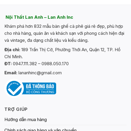
nhiều
biến
thể.
Nội Thất Lan Anh – Lan Anh Inc
Các
Khám phá hơn 832 mẫu bàn ghế cà phê giá rẻ đẹp, phù hợp
tùy
chọn
cho nhà hàng, quán ăn và khách sạn với phong cách hiện đại
có
và vintage, đa dạng chất liệu và kiểu dáng.
thể
Địa chỉ:
189 Trần Thị Cờ, Phường Thới An, Quận 12, TP. Hồ
được
Chí Minh.
chọn
trên
ĐT:
0947.111.382 – 0988.050.170
trang
Email:
lananhinc@gmail.com
sản
phẩm
TRỢ GIÚP
Hướng dẫn mua hàng
Chính sách giao hàng và vận chuyển