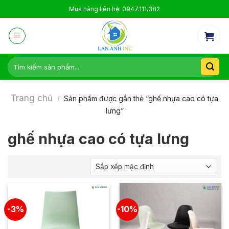
Skip
Mua hàng liên hệ: 0947.111.382
to
content
Tìm
kiếm:
Trang chủ
/
Sản phẩm được gắn thẻ “ghế nhựa cao có tựa
lưng”
ghế nhựa cao có tựa lưng
-3%
-10%