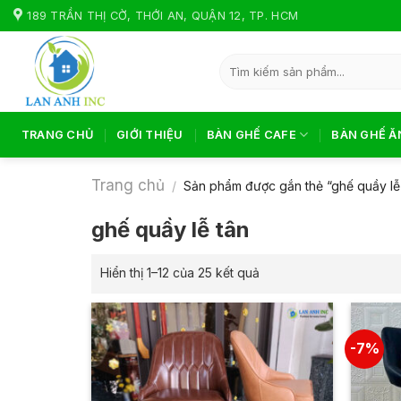
Skip
189 TRẦN THỊ CỜ, THỚI AN, QUẬN 12, TP. HCM
to
content
Tìm
kiếm:
TRANG CHỦ
GIỚI THIỆU
BÀN GHẾ CAFE
BÀN GHẾ Ă
Trang chủ
/
Sản phẩm được gắn thẻ “ghế quầy lễ
ghế quầy lễ tân
Hiển thị 1–12 của 25 kết quả
-7%