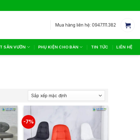
Mua hàng liên hệ: 0947.111.382
T SÂN VƯỜN
PHỤ KIỆN CHO BÀN
TIN TỨC
LIÊN HỆ
-7%