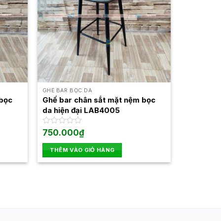
GHẾ BAR BỌC DA
 bọc
Ghế bar chân sắt mặt nệm bọc
da hiện đại LAB4005
Được
750.000
₫
xếp
hạng
THÊM VÀO GIỎ HÀNG
0
0₫.
5
sao