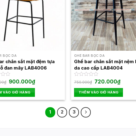
R BỌC DA
GHẾ BAR BỌC DA
ar chân sắt mặt đệm tựa
Ghế bar chân sắt mặt nệm
gỗ đan mây LAB4006
da cao cấp LAB4004
Giá
Giá
Giá
Giá
900.000
₫
Được
720.000
₫
00
₫
750.000
₫
gốc
hiện
gốc
hiện
xếp
là:
tại
là:
tại
hạng
 VÀO GIỎ HÀNG
THÊM VÀO GIỎ HÀNG
1.050.000₫.
là:
750.000₫.
là:
0
900.000₫.
720.00
5
sao
1
2
3