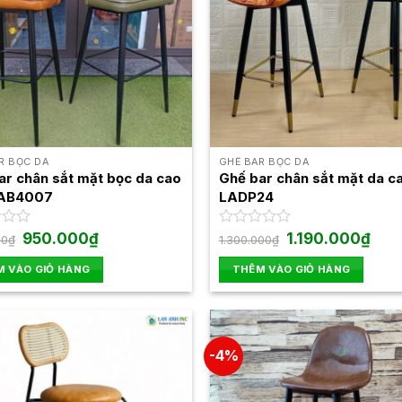
R BỌC DA
GHẾ BAR BỌC DA
ar chân sắt mặt bọc da cao
Ghế bar chân sắt mặt da c
LAB4007
LADP24
Giá
Giá
Giá
Giá
950.000
₫
Được
1.190.000
₫
00
₫
1.300.000
₫
gốc
hiện
gốc
hiện
xếp
là:
tại
là:
tại
hạng
 VÀO GIỎ HÀNG
THÊM VÀO GIỎ HÀNG
1.100.000₫.
là:
1.300.000₫.
là:
0
950.000₫.
1.190
5
sao
-4%