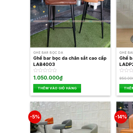
GHẾ BAR BỌC DA
GHẾ BA
Ghế bar bọc da chân sắt cao cấp
Ghế b
LAB4003
LADP
Được
1.050.000
₫
Được
850.00
xếp
xếp
hạng
hạng
THÊM VÀO GIỎ HÀNG
THÊM
0
0
5
5
sao
sao
-5%
-14%