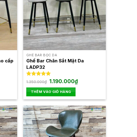
GHẾ BAR BỌC DA
ao cấp
Ghế Bar Chân Sắt Mặt Da
LADP32
Giá
Giá
Được xếp
1.190.000
₫
1.350.000
₫
gốc
hiện
hạng
5.00
là:
tại
5 sao
THÊM VÀO GIỎ HÀNG
1.350.000₫.
là:
.000₫.
1.190.000₫.