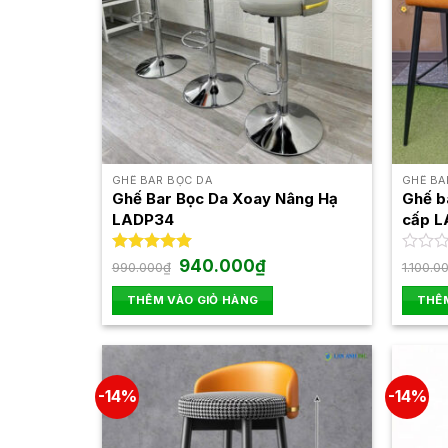
GHẾ BAR BỌC DA
GHẾ BA
Ghế Bar Bọc Da Xoay Nâng Hạ
Ghế b
LADP34
cấp 
Giá
Giá
Được xếp
940.000
₫
Được
990.000
₫
1.100.0
gốc
hiện
hạng
5.00
xếp
là:
tại
5 sao
hạng
THÊM VÀO GIỎ HÀNG
THÊM
990.000₫.
là:
0
940.000₫.
5
sao
-14%
-14%