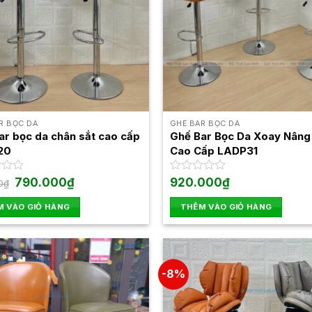
R BỌC DA
GHẾ BAR BỌC DA
ar bọc da chân sắt cao cấp
Ghế Bar Bọc Da Xoay Nâng
20
Cao Cấp LADP31
Giá
Giá
790.000
₫
Được
920.000
₫
0
₫
gốc
hiện
xếp
là:
tại
hạng
 VÀO GIỎ HÀNG
THÊM VÀO GIỎ HÀNG
850.000₫.
là:
0
790.000₫.
5
sao
-8%