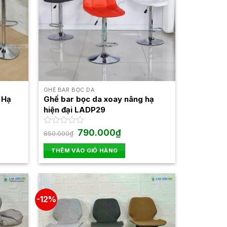
GHẾ BAR BỌC DA
 Hạ
Ghế bar bọc da xoay nâng hạ
hiện đại LADP29
Giá
Giá
Được
790.000
₫
850.000
₫
gốc
hiện
xếp
là:
tại
hạng
THÊM VÀO GIỎ HÀNG
850.000₫.
là:
0
790.000₫.
5
sao
-12%