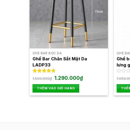
GHẾ BAR BỌC DA
GHẾ BA
Ghế Bar Chân Sắt Mặt Da
Ghế b
LADP33
lưng 
Giá
Giá
Được xếp
1.290.000
₫
Được
1.500.000
₫
1.050.0
gốc
hiện
hạng
5.00
xếp
là:
tại
5 sao
hạng
THÊM VÀO GIỎ HÀNG
THÊM
1.500.000₫.
là:
0
1.290.000₫.
5
sao