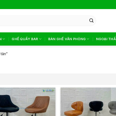
N
GHẾ QUẦY BAR
BÀN GHẾ VĂN PHÒNG
NGOẠI THẤ
 tân”