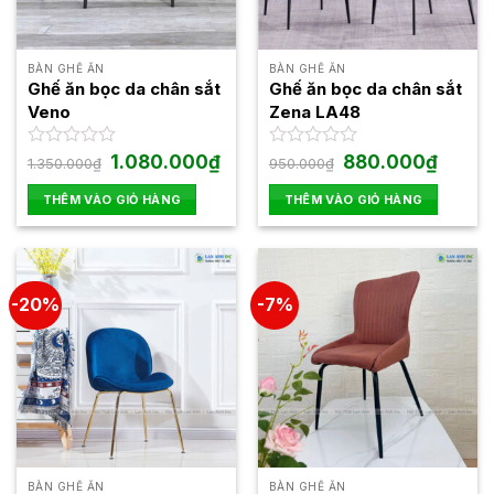
chọn
có
thể
BÀN GHẾ ĂN
BÀN GHẾ ĂN
được
Ghế ăn bọc da chân sắt
Ghế ăn bọc da chân sắt
chọn
Veno
Zena LA48
trên
trang
Giá
Giá
Giá
Giá
Được
1.080.000
₫
Được
880.000
₫
1.350.000
₫
950.000
₫
gốc
hiện
gốc
hiện
xếp
xếp
sản
là:
tại
là:
tại
hạng
hạng
THÊM VÀO GIỎ HÀNG
THÊM VÀO GIỎ HÀNG
phẩm
1.350.000₫.
là:
950.000₫.
là:
0
0
1.080.000₫.
880.00
5
5
sao
sao
-20%
-7%
BÀN GHẾ ĂN
BÀN GHẾ ĂN