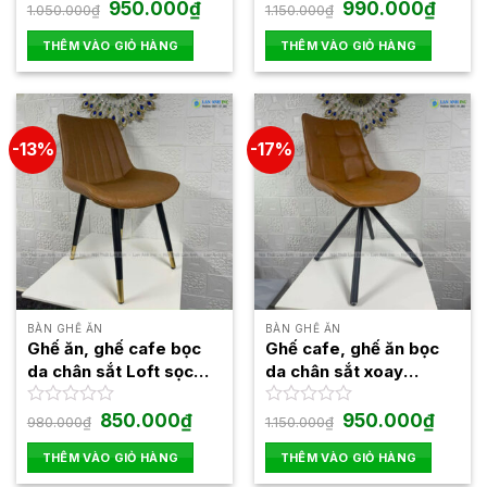
Giá
Giá
Giá
Giá
Được
950.000
₫
Được
990.000
₫
1.050.000
₫
1.150.000
₫
gốc
hiện
gốc
hiện
xếp
xếp
là:
tại
là:
tại
hạng
hạng
THÊM VÀO GIỎ HÀNG
THÊM VÀO GIỎ HÀNG
1.050.000₫.
là:
1.150.000₫.
là:
0
0
950.000₫.
990.00
5
5
sao
sao
-13%
-17%
BÀN GHẾ ĂN
BÀN GHẾ ĂN
Ghế ăn, ghế cafe bọc
Ghế cafe, ghế ăn bọc
da chân sắt Loft sọc
da chân sắt xoay
LA28A
LA28A2
Giá
Giá
Giá
Giá
Được
850.000
₫
Được
950.000
₫
980.000
₫
1.150.000
₫
gốc
hiện
gốc
hiện
xếp
xếp
là:
tại
là:
tại
hạng
hạng
THÊM VÀO GIỎ HÀNG
THÊM VÀO GIỎ HÀNG
980.000₫.
là:
1.150.000₫.
là:
0
0
850.000₫.
950.00