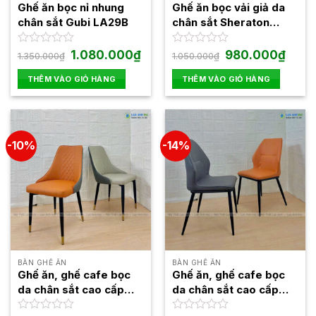
Ghế ăn bọc nỉ nhung
Ghế ăn bọc vải giả da
chân sắt Gubi LA29B
chân sắt Sheraton
LA49
Giá
Giá
Giá
Giá
Được
1.080.000
₫
Được
980.000
₫
1.350.000
₫
1.050.000
₫
gốc
hiện
gốc
hiện
xếp
xếp
là:
tại
là:
tại
hạng
hạng
THÊM VÀO GIỎ HÀNG
THÊM VÀO GIỎ HÀNG
1.350.000₫.
là:
1.050.000₫.
là:
0
0
1.080.000₫.
980.0
5
5
sao
sao
-10%
-14%
BÀN GHẾ ĂN
BÀN GHẾ ĂN
Ghế ăn, ghế cafe bọc
Ghế ăn, ghế cafe bọc
da chân sắt cao cấp
da chân sắt cao cấp
Sandy LA67
Solix LA75