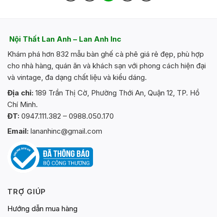
có
nhiều
biến
thể.
Nội Thất Lan Anh – Lan Anh Inc
Các
Khám phá hơn 832 mẫu bàn ghế cà phê giá rẻ đẹp, phù hợp
tùy
chọn
cho nhà hàng, quán ăn và khách sạn với phong cách hiện đại
có
và vintage, đa dạng chất liệu và kiểu dáng.
thể
Địa chỉ:
189 Trần Thị Cờ, Phường Thới An, Quận 12, TP. Hồ
được
Chí Minh.
chọn
trên
ĐT:
0947.111.382 – 0988.050.170
trang
Email:
lananhinc@gmail.com
sản
phẩm
TRỢ GIÚP
Hướng dẫn mua hàng