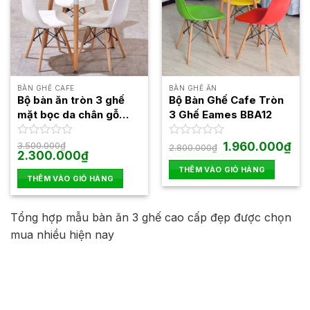
BÀN GHẾ CAFE
BÀN GHẾ ĂN
Bộ bàn ăn tròn 3 ghế
Bộ Bàn Ghế Cafe Tròn
mặt bọc da chân gỗ
3 Ghế Eames BBA12
nhập khẩu LA-BBA13
Giá
Giá
Được
3.500.000
₫
Được
1.960.000
₫
2.800.000
₫
Giá
Giá
gốc
hiện
2.300.000
₫
xếp
xếp
gốc
hiện
là:
tại
hạng
hạng
THÊM VÀO GIỎ HÀNG
là:
tại
2.800.000₫.
là:
0
0
THÊM VÀO GIỎ HÀNG
3.500.000₫.
là:
1.96
5
2.300.000₫.
5
sao
sao
Tổng hợp mẫu bàn ăn 3 ghế cao cấp đẹp được chọn
mua nhiều hiện nay