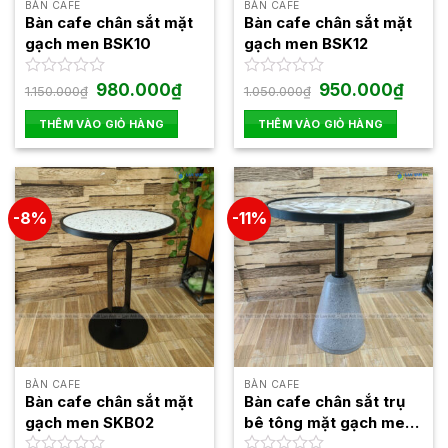
BÀN CAFE
BÀN CAFE
được
Bàn cafe chân sắt mặt
Bàn cafe chân sắt mặt
chọn
gạch men BSK10
gạch men BSK12
trên
trang
Giá
Giá
Giá
Giá
Được
980.000
₫
Được
950.000
₫
1.150.000
₫
1.050.000
₫
gốc
hiện
gốc
hiện
xếp
xếp
sản
là:
tại
là:
tại
hạng
hạng
THÊM VÀO GIỎ HÀNG
THÊM VÀO GIỎ HÀNG
phẩm
1.150.000₫.
là:
1.050.000₫.
là:
0
0
980.000₫.
950.00
5
5
sao
sao
-8%
-11%
BÀN CAFE
BÀN CAFE
Bàn cafe chân sắt mặt
Bàn cafe chân sắt trụ
gạch men SKB02
bê tông mặt gạch men
BSK07