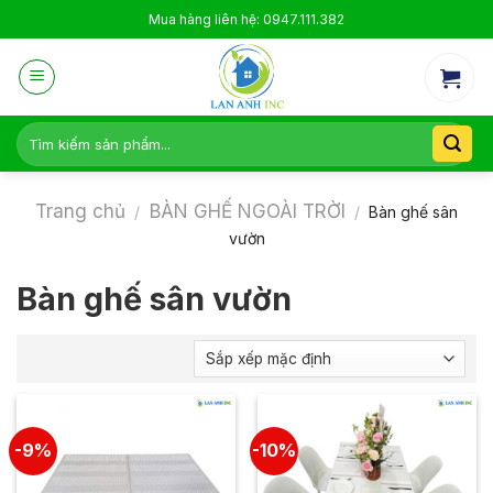
Skip
Mua hàng liên hệ: 0947.111.382
to
content
Tìm
kiếm:
Trang chủ
BÀN GHẾ NGOÀI TRỜI
/
/
Bàn ghế sân
vườn
Bàn ghế sân vườn
-9%
-10%