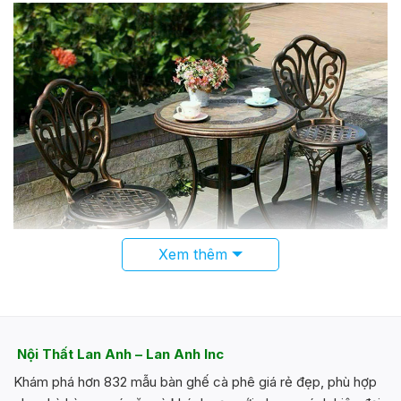
có
nhiều
biến
thể.
Các
tùy
chọn
có
thể
được
chọn
trên
trang
sản
Xem thêm
phẩm
Nội Thất Lan Anh – Lan Anh Inc
Khám phá hơn 832 mẫu bàn ghế cà phê giá rẻ đẹp, phù hợp
Bàn ghế sân vườn cao cấp đẹp hiện đại