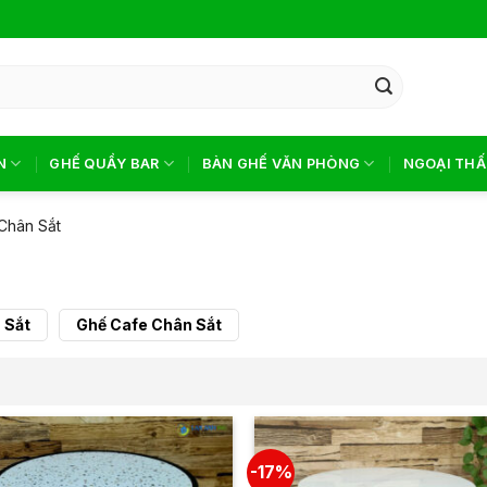
N
GHẾ QUẦY BAR
BÀN GHẾ VĂN PHÒNG
NGOẠI THẤ
Chân Sắt
 Sắt
Ghế Cafe Chân Sắt
-17%