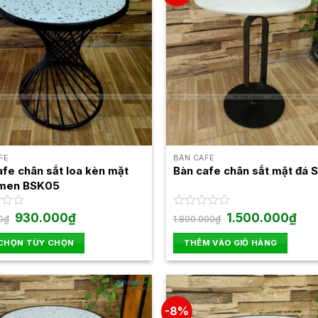
FE
BÀN CAFE
afe chân sắt loa kèn mặt
Bàn cafe chân sắt mặt đá 
 men BSK05
Giá
Giá
Giá
Giá
930.000
₫
Được
1.500.000
₫
0
₫
1.800.000
₫
gốc
hiện
gốc
hiện
xếp
là:
tại
là:
tại
hạng
 CHỌN TÙY CHỌN
THÊM VÀO GIỎ HÀNG
950.000₫.
là:
1.800.000₫.
là:
0
930.000₫.
1.50
5
sao
-8%