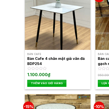
BÀN CAFE
BÀN CA
Bàn Cafe 4 chân mặt giả vân đá
Bàn c
BDP254
gạch
Được
1.100.000
₫
Được
950.00
xếp
xếp
hạng
hạng
THÊM VÀO GIỎ HÀNG
LỰA
0
0
Sản
5
5
sao
sao
phẩm
này
-15%
-10%
có