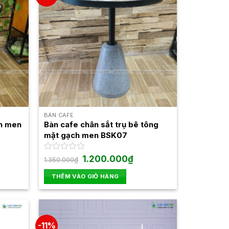
BÀN CAFE
ch men
Bàn cafe chân sắt trụ bê tông
mặt gạch men BSK07
Giá
Giá
Được
1.200.000
₫
1.350.000
₫
gốc
hiện
xếp
là:
tại
hạng
THÊM VÀO GIỎ HÀNG
1.350.000₫.
là:
0
.000₫.
1.200.000₫.
5
sao
-11%