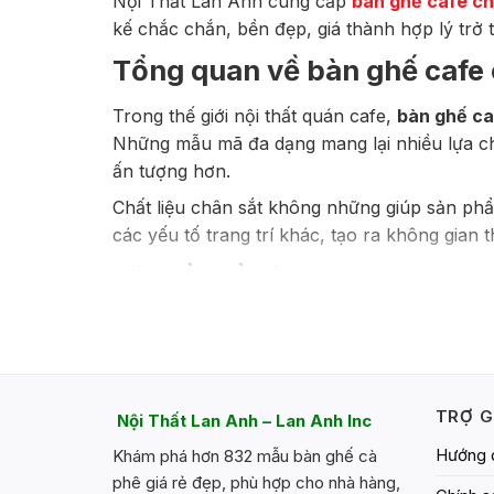
Nội Thất Lan Anh cung cấp
bàn ghế cafe ch
kế chắc chắn, bền đẹp, giá thành hợp lý tr
Tổng quan về bàn ghế cafe 
Trong thế giới nội thất quán cafe,
bàn ghế ca
Những mẫu mã đa dạng mang lại nhiều lựa chọ
ấn tượng hơn.
Chất liệu chân sắt không những giúp sản phẩm
các yếu tố trang trí khác, tạo ra không gian 
Đặc điểm nổi bật
Bàn ghế cà phê chân sắt
nổi bật với khung 
ngày nay có thể tùy chỉnh theo yêu cầu, phù
Thiết kế của dòng bàn ghế này có thể tích hợ
mới trong thời gian dài. Đặc biệt, tính năng 
TRỢ G
Nội Thất Lan Anh – Lan Anh Inc
Ưu điểm vượt trội
Hướng 
Khám phá hơn 832 mẫu bàn ghế cà
phê giá rẻ đẹp, phù hợp cho nhà hàng,
Điểm nổi bật của
bàn ghế cafe chân sắt
chín