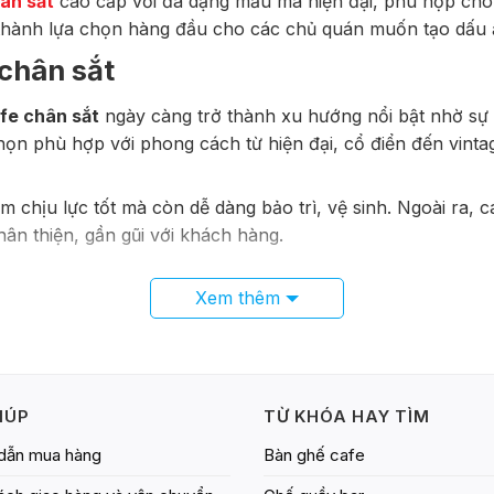
ân sắt
cao cấp với đa dạng mẫu mã hiện đại, phù hợp cho 
ở thành lựa chọn hàng đầu cho các chủ quán muốn tạo dấu 
chân sắt
fe chân sắt
ngày càng trở thành xu hướng nổi bật nhờ sự kế
n phù hợp với phong cách từ hiện đại, cổ điển đến vinta
 chịu lực tốt mà còn dễ dàng bảo trì, vệ sinh. Ngoài ra, 
thân thiện, gần gũi với khách hàng.
Xem thêm
sườn làm từ sắt chắc chắn, chống oxy hóa, không dễ gặp ph
 hợp với mọi phong cách thiết kế không gian quán.
p các tính năng tiện ích như chân chống trượt, lớp sơn tĩn
vận chuyển và lắp đặt dễ dàng là lợi thế lớn của sản phẩm nà
IÚP
TỪ KHÓA HAY TÌM
dẫn mua hàng
Bàn ghế cafe
h là khả năng chịu lực tốt, tuổi thọ lâu dài, phù hợp với m