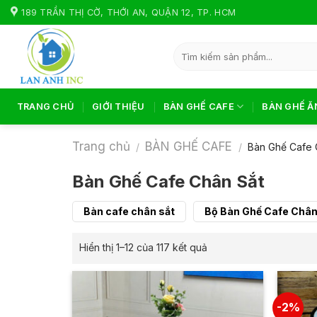
Skip
189 TRẦN THỊ CỜ, THỚI AN, QUẬN 12, TP. HCM
to
content
Tìm
kiếm:
TRANG CHỦ
GIỚI THIỆU
BÀN GHẾ CAFE
BÀN GHẾ Ă
Trang chủ
BÀN GHẾ CAFE
/
/
Bàn Ghế Cafe 
Bàn Ghế Cafe Chân Sắt
Bàn cafe chân sắt
Bộ Bàn Ghế Cafe Chân
Hiển thị 1–12 của 117 kết quả
-2%