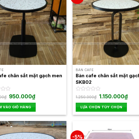
FE
BÀN CAFE
afe chân sắt mặt gạch men
Bàn cafe chân sắt mặt gạ
SKB02
Giá
Giá
Giá
Giá
950.000
₫
Được
1.150.000
₫
00
₫
1.250.000
₫
gốc
hiện
gốc
hiện
xếp
là:
tại
là:
tại
hạng
 VÀO GIỎ HÀNG
LỰA CHỌN TÙY CHỌN
1.050.000₫.
là:
1.250.000₫.
là:
0
950.000₫.
1.150
Sản
5
sao
phẩm
này
-5%
có