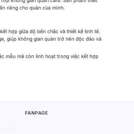
mọi không gian quán cafe. Sản phẩm thiết
ấn riêng cho quán của mình.
t hợp giữa độ bền chắc và thiết kế tinh tế.
ge, giúp không gian quán trở nên độc đáo và
các mẫu mã còn linh hoạt trong việc kết hợp
ải các vấn đề về mục, rỉ. Các kiểu dáng
h điện chống gỉ, giúp sản phẩm duy trì độ
y.
FANPAGE
ôi trường ngoài trời và trong nhà. Các mẫu mã