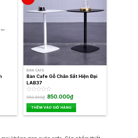
BÀN CAFE
n
Bàn Cafe Gỗ Chân Sắt Hiện Đại
LAB37
Giá
Giá
Được
850.000
₫
950.000
₫
gốc
hiện
xếp
là:
tại
hạng
THÊM VÀO GIỎ HÀNG
950.000₫.
là:
0
₫.
850.000₫.
5
sao