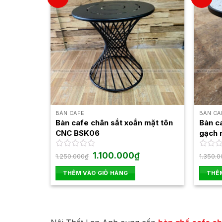
BÀN CAFE
BÀN CA
Bàn cafe chân sắt xoắn mặt tôn
Bàn c
CNC BSK06
gạch
Giá
Giá
Được
1.100.000
₫
Được
1.250.000
₫
1.350.0
gốc
hiện
xếp
xếp
là:
tại
hạng
hạng
THÊM VÀO GIỎ HÀNG
THÊM
1.250.000₫.
là:
0
0
1.100.000₫.
5
5
sao
sao