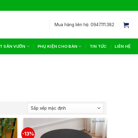
Mua hàng liên hệ: 0947.111.382
T SÂN VƯỜN
PHỤ KIỆN CHO BÀN
TIN TỨC
LIÊN HỆ
-13%