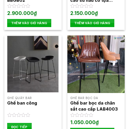
BBGB02
cao su nâu có tựa
BBGB06
Được
2.900.000
₫
Được
2.150.000
₫
xếp
xếp
hạng
hạng
THÊM VÀO GIỎ HÀNG
THÊM VÀO GIỎ HÀNG
0
0
5
5
sao
sao
GHẾ QUẦY BAR
GHẾ BAR BỌC DA
Ghế ban công
Ghế bar bọc da chân
sắt cao cấp LAB4003
Được
Được
1.050.000
₫
xếp
xếp
ĐỌC TIẾP