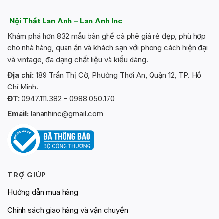
những lý do ghế bar đẹp thường được sử dụng trong
những quán bar, quán uống nước, cafe.
Nội Thất Lan Anh – Lan Anh Inc
Không chỉ có vậy, với sự linh hoạt trong các thiết kế,
Khám phá hơn 832 mẫu bàn ghế cà phê giá rẻ đẹp, phù hợp
sản phẩm ghế quầy bar thấp còn được sử dụng rộng
cho nhà hàng, quán ăn và khách sạn với phong cách hiện đại
rãi trong những nhà hàng, quán ăn, khách sạn, công
và vintage, đa dạng chất liệu và kiểu dáng.
ty, doanh nghiệp,…Thậm chí ngay cả trong các không
Địa chỉ:
189 Trần Thị Cờ, Phường Thới An, Quận 12, TP. Hồ
gian bếp, ban công gia đình thì những mẫu ghế quầy
Chí Minh.
bar đẹp cũng được sử dụng phổ biến.
ĐT:
0947.111.382 – 0988.050.170
Email:
lananhinc@gmail.com
TRỢ GIÚP
Hướng dẫn mua hàng
Chính sách giao hàng và vận chuyển