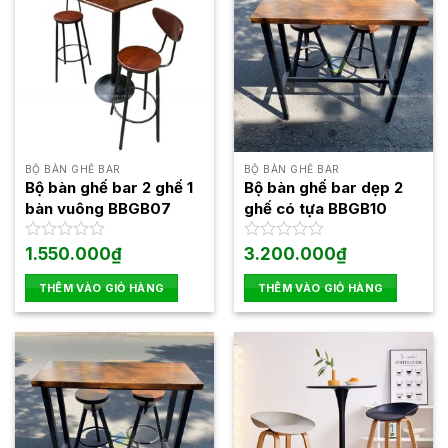
nhiều
biến
thể.
Các
tùy
chọn
có
thể
BỘ BÀN GHẾ BAR
BỘ BÀN GHẾ BAR
được
Bộ bàn ghế bar 2 ghế 1
Bộ bàn ghế bar dẹp 2
chọn
bàn vuông BBGB07
ghế có tựa BBGB10
trên
trang
Được
1.550.000
₫
Được
3.200.000
₫
xếp
xếp
sản
hạng
hạng
THÊM VÀO GIỎ HÀNG
THÊM VÀO GIỎ HÀNG
phẩm
0
0
5
5
sao
sao