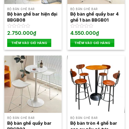
BỘ BÀN GHẾ BAR
BỘ BÀN GHẾ BAR
Bộ bàn ghế bar hiện đại
Bộ bàn ghế quầy bar 4
BBGB08
ghế 1 bàn BBGB01
Được
2.750.000
₫
Được
4.550.000
₫
xếp
xếp
hạng
hạng
THÊM VÀO GIỎ HÀNG
THÊM VÀO GIỎ HÀNG
0
0
5
5
sao
sao
BỘ BÀN GHẾ BAR
BỘ BÀN GHẾ BAR
Bộ bàn ghế quầy bar
Bộ bàn tròn 4 ghế bar