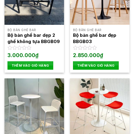
BỘ BÀN GHẾ BAR
BỘ BÀN GHẾ BAR
Bộ bàn ghế bar dẹp 2
Bộ bàn ghế bar đẹp
ghế không tựa BBGB09
BBGB03
Được
3.000.000
₫
Được
2.850.000
₫
xếp
xếp
hạng
hạng
THÊM VÀO GIỎ HÀNG
THÊM VÀO GIỎ HÀNG
0
0
5
5
sao
sao