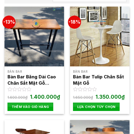
-13%
-18%
BÀN BAR
BÀN BAR
Bàn Bar Băng Dài Cao
Bàn Bar Tulip Chân Sắt
Chân Sắt Mặt Gỗ
Mặt Gỗ
LABB02
Giá
Giá
Giá
Giá
Được
1.400.000
₫
Được
1.350.000
₫
1.600.000
₫
1.650.000
₫
gốc
hiện
gốc
hiện
xếp
xếp
là:
tại
là:
tại
hạng
hạng
THÊM VÀO GIỎ HÀNG
LỰA CHỌN TÙY CHỌN
1.600.000₫.
là:
1.650.000₫.
là:
0
0
1.400.000₫.
1.35
Sản
5
5
phẩm
sao
sao
này
có