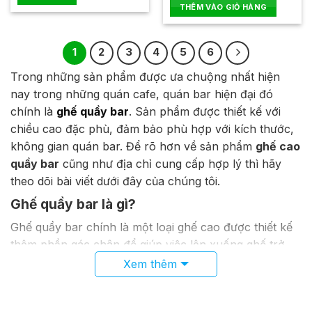
hạng
hạng
THÊM VÀO GIỎ HÀNG
0
0
5
5
sao
sao
1
2
3
4
5
6
Trong những sản phẩm được ưa chuộng nhất hiện
nay trong những quán cafe, quán bar hiện đại đó
chính là
ghế quầy bar
. Sản phẩm được thiết kế với
chiều cao đặc phù, đảm bảo phù hợp với kích thước,
không gian quán bar. Để rõ hơn về sản phẩm
ghế cao
quầy bar
cũng như địa chỉ cung cấp hợp lý thì hãy
theo dõi bài viết dưới đây của chúng tôi.
Ghế quầy bar là gì?
Ghế quầy bar chính là một loại ghế cao được thiết kế
thêm phần gác chân để giúp việc lên xuống ghế trở
nên thuận lợi, an toàn, dễ dàng hơn. Sản phẩm ghế
Xem thêm
quầy bar hiện đại thường được thiết kế với kích thước
vừa phải, gọn gàng. Điều này cũng chính là một trong