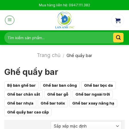
Skip
Mua hàng liên hệ: 0947.111.382
to
content
Tìm
kiếm:
Trang chủ
/
Ghế quầy bar
Ghế quầy bar
Bộ bàn ghế bar
Ghế bar ban công
Ghế bar bọc da
Ghế bar chân sắt
Ghế bar gỗ
Ghế bar ngoài trời
Ghế bar nhựa
Ghế bar tolix
Ghế bar xoay nâng hạ
Ghế quầy bar cao cấp