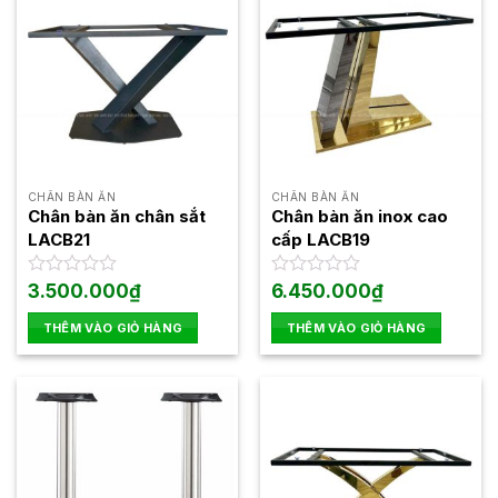
CHÂN BÀN ĂN
CHÂN BÀN ĂN
Chân bàn ăn chân sắt
Chân bàn ăn inox cao
LACB21
cấp LACB19
Được
3.500.000
₫
Được
6.450.000
₫
xếp
xếp
hạng
hạng
THÊM VÀO GIỎ HÀNG
THÊM VÀO GIỎ HÀNG
0
0
5
5
sao
sao