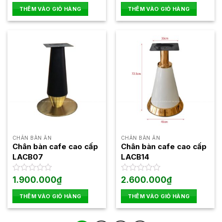
là:
tại
hạng
hạng
THÊM VÀO GIỎ HÀNG
THÊM VÀO GIỎ HÀNG
950.000₫.
là:
0
0
750.000₫.
5
5
sao
sao
CHÂN BÀN ĂN
CHÂN BÀN ĂN
Chân bàn cafe cao cấp
Chân bàn cafe cao cấp
LACB07
LACB14
Được
1.900.000
₫
Được
2.600.000
₫
xếp
xếp
hạng
hạng
THÊM VÀO GIỎ HÀNG
THÊM VÀO GIỎ HÀNG
0
0
5
5
sao
sao