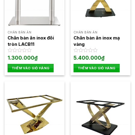
CHÂN BÀN ĂN
CHÂN BÀN ĂN
Chân bàn ăn inox đôi
Chân bàn ăn inox mạ
tròn LACB11
vàng
Được
1.300.000
₫
Được
5.400.000
₫
xếp
xếp
hạng
hạng
THÊM VÀO GIỎ HÀNG
THÊM VÀO GIỎ HÀNG
0
0
5
5
sao
sao