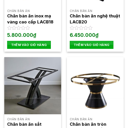
CHÂN BÀN ĂN
CHÂN BÀN ĂN
Chân bàn ăn inox mạ
Chân bàn ăn nghệ thuật
vàng cao cấp LACB18
LACB20
Được
5.800.000
₫
Được
6.450.000
₫
xếp
xếp
hạng
hạng
THÊM VÀO GIỎ HÀNG
THÊM VÀO GIỎ HÀNG
0
0
5
5
sao
sao
CHÂN BÀN ĂN
CHÂN BÀN ĂN
Chân bàn ăn sắt
Chân bàn ăn tròn