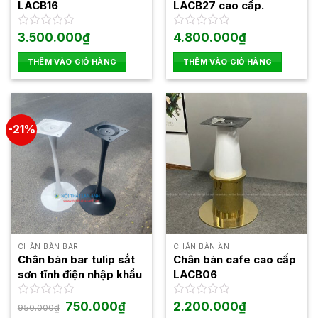
LACB16
LACB27 cao cấp.
Được
3.500.000
₫
Được
4.800.000
₫
xếp
xếp
hạng
hạng
THÊM VÀO GIỎ HÀNG
THÊM VÀO GIỎ HÀNG
0
0
5
5
sao
sao
-21%
CHÂN BÀN BAR
CHÂN BÀN ĂN
Chân bàn bar tulip sắt
Chân bàn cafe cao cấp
sơn tĩnh điện nhập khẩu
LACB06
Giá
Giá
Được
750.000
₫
Được
2.200.000
₫
950.000
₫
gốc
hiện
xếp
xếp