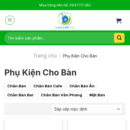
Skip
Mua hàng liên hệ: 0947.111.382
to
content
Tìm
kiếm:
Trang chủ
/
Phụ Kiện Cho Bàn
Phụ Kiện Cho Bàn
Chân Bàn
Chân Bàn Cafe
Chân Bàn Ăn
Chân Bàn Bar
Chân Bàn Văn Phòng
Mặt Bàn