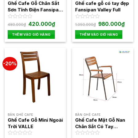
Ghế Cafe Gỗ Chân Sắt
Ghế cafe gỗ có tay đẹp
Sơn Tĩnh Điện Fansipan
Fansipan Valley Full
Kite 01
Giá
Giá
Giá
Giá
Được
420.000
₫
Được
980.000
₫
480.000
₫
1.050.000
₫
gốc
hiện
gốc
hiện
xếp
xếp
là:
tại
là:
tại
hạng
hạng
THÊM VÀO GIỎ HÀNG
THÊM VÀO GIỎ HÀNG
480.000₫.
là:
1.050.000₫.
là:
0
0
420.000₫.
980.0
5
5
sao
sao
-20%
BÀN GHẾ CAFE
BÀN GHẾ CAFE
Ghế Cafe Gỗ Mini Ngoài
Ghế Cafe Mặt Gỗ Nan
Trời VALLE
Chân Sắt Có Tay
Fansipan Moon 03