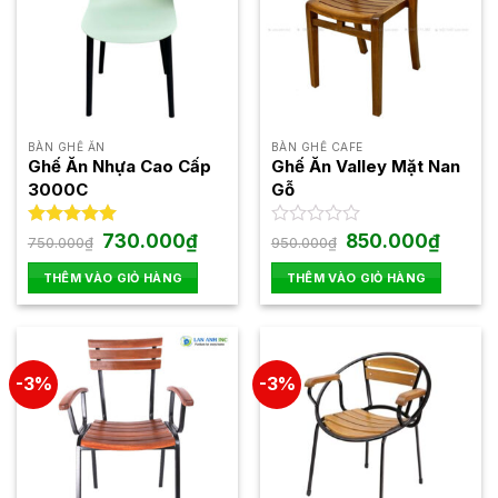
BÀN GHẾ ĂN
BÀN GHẾ CAFE
Ghế Ăn Nhựa Cao Cấp
Ghế Ăn Valley Mặt Nan
3000C
Gỗ
Giá
Giá
Giá
Giá
Được xếp
730.000
₫
Được
850.000
₫
750.000
₫
950.000
₫
gốc
hiện
gốc
hiện
hạng
5.00
xếp
là:
tại
là:
tại
5 sao
hạng
THÊM VÀO GIỎ HÀNG
THÊM VÀO GIỎ HÀNG
750.000₫.
là:
950.000₫.
là:
0
730.000₫.
850.000
5
sao
-3%
-3%