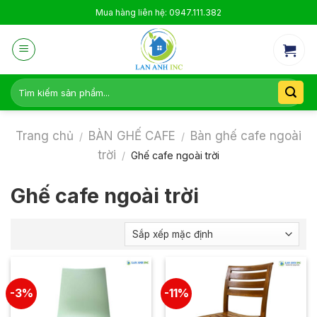
Skip
Mua hàng liên hệ: 0947.111.382
to
content
Tìm
kiếm:
Trang chủ
BÀN GHẾ CAFE
Bàn ghế cafe ngoài
/
/
trời
/
Ghế cafe ngoài trời
Ghế cafe ngoài trời
-3%
-11%