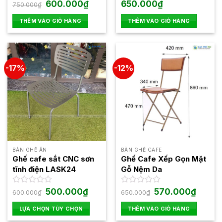
Giá
Giá
Được
600.000
₫
Được
650.000
₫
750.000
₫
gốc
hiện
xếp
xếp
là:
tại
hạng
hạng
THÊM VÀO GIỎ HÀNG
THÊM VÀO GIỎ HÀNG
750.000₫.
là:
0
0
600.000₫.
5
5
sao
sao
-17%
-12%
BÀN GHẾ ĂN
BÀN GHẾ CAFE
Ghế cafe sắt CNC sơn
Ghế Cafe Xếp Gọn Mặt
tĩnh điện LASK24
Gỗ Nệm Da
Giá
Giá
Giá
Giá
Được
500.000
₫
Được
570.000
₫
600.000
₫
650.000
₫
gốc
hiện
gốc
hiện
xếp
xếp
là:
tại
là:
tại
hạng
hạng
LỰA CHỌN TÙY CHỌN
THÊM VÀO GIỎ HÀNG
600.000₫.
là:
650.000₫.
là:
0
0
500.000₫.
570.000
Sản