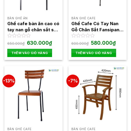
BÀN GHẾ ĂN
BÀN GHẾ CAFE
Ghế cafe bàn ăn cao có
Ghế Cafe Có Tay Nan
tay nan gỗ chân sắt sơn
Gỗ Chân Sắt Fansipan
tĩnh điện ghế Moon 01
Moon Mini
Giá
Giá
Giá
Giá
Được
630.000
₫
Được
580.000
₫
650.000
₫
600.000
₫
gốc
hiện
gốc
hiện
xếp
xếp
là:
tại
là:
tại
hạng
hạng
THÊM VÀO GIỎ HÀNG
THÊM VÀO GIỎ HÀNG
650.000₫.
là:
600.000₫.
là:
0
0
630.000₫.
580.000
5
5
sao
sao
-13%
-7%
BÀN GHẾ CAFE
BÀN GHẾ CAFE