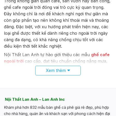
Trong không gian quán cafe, sân vườn hay ban công,
nhiều
ghế cafe ngoài trời đóng vai trò cực kỳ quan trọng.
biến
Đây không chỉ là nơi để khách nghỉ ngơi thư giãn mà
thể.
Các
còn góp phần tạo nên không khí thoải mái và thoáng
tùy
đãng. Đặc biệt, với xu hướng phát triển hiện nay, các
chọn
loại ghế được thiết kế dành riêng cho ngoài trời ngày
có
càng đa dạng, có khả năng chống chịu tốt với các
thể
điều kiện thời tiết khắc nghiệt.
được
chọn
Nội Thất Lan Anh tự hào giới thiệu các mẫu
ghế cafe
trên
ngoài trời
cao cấp, đạt tiêu chuẩn chống nắng mưa,
trang
phù hợp với mọi không gian sân vườn, ban công hoặc
sản
Xem thêm
phẩm
mặt tiền. Những mẫu mã này không chỉ có độ bền
vượt trội mà còn sở hữu vẻ đẹp thẩm mỹ, giúp kiến
tạo không gian sang trọng, tiện nghi và đẳng cấp nhất
2025.
Nội Thất Lan Anh – Lan Anh Inc
Tổng quan về ghế cafe ngoài trời
Khám phá hơn 832 mẫu bàn ghế cà phê giá rẻ đẹp, phù hợp
Trước khi đi vào chi tiết các mẫu mã, cần hiểu rõ về
cho nhà hàng, quán ăn và khách sạn với phong cách hiện đại