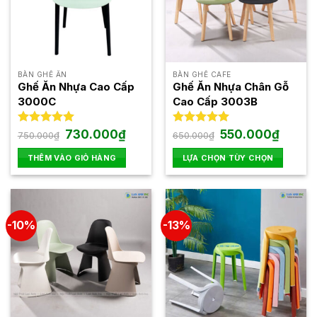
BÀN GHẾ ĂN
BÀN GHẾ CAFE
Ghế Ăn Nhựa Cao Cấp
Ghế Ăn Nhựa Chân Gỗ
3000C
Cao Cấp 3003B
Giá
Giá
Giá
Giá
Được xếp
730.000
₫
Được xếp
550.000
₫
750.000
₫
650.000
₫
gốc
hiện
gốc
hiện
hạng
5.00
hạng
5.00
là:
tại
là:
tại
5 sao
5 sao
THÊM VÀO GIỎ HÀNG
LỰA CHỌN TÙY CHỌN
750.000₫.
là:
650.000₫.
là:
730.000₫.
550.000
Sản
phẩm
này
có
-10%
-13%
nhiều
biến
thể.
Các
tùy
chọn