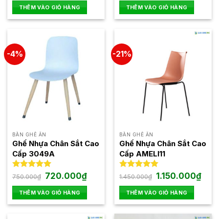
là:
tại
là:
tại
5 sao
5 sao
THÊM VÀO GIỎ HÀNG
THÊM VÀO GIỎ HÀNG
750.000₫.
là:
650.000₫.
là:
700.000₫.
580.000
-4%
-21%
BÀN GHẾ ĂN
BÀN GHẾ ĂN
Ghế Nhựa Chân Sắt Cao
Ghế Nhựa Chân Sắt Cao
Cấp 3049A
Cấp AMELI11
Giá
Giá
Giá
Giá
Được xếp
720.000
₫
Được xếp
1.150.000
₫
750.000
₫
1.450.000
₫
gốc
hiện
gốc
hiện
hạng
5.00
hạng
5.00
là:
tại
là:
tại
5 sao
5 sao
THÊM VÀO GIỎ HÀNG
THÊM VÀO GIỎ HÀNG
750.000₫.
là:
1.450.000₫.
là:
720.000₫.
1.150