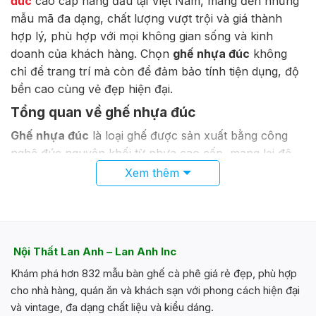
đúc
cao cấp hàng đầu tại Việt Nam, mang đến những
biến
mẫu mã đa dạng, chất lượng vượt trội và giá thành
thể.
Các
hợp lý, phù hợp với mọi không gian sống và kinh
tùy
doanh của khách hàng. Chọn
ghế nhựa đúc
không
chọn
chỉ để trang trí mà còn để đảm bảo tính tiện dụng, độ
có
bền cao cùng vẻ đẹp hiện đại.
thể
được
Tổng quan về ghế nhựa đúc
chọn
Ghế nhựa đúc
là loại ghế được sản xuất bằng công
trên
trang
nghệ đúc nguyên khối từ nhựa cao cấp, mang lại độ
sản
bền và thẩm mỹ vượt trội. Với các ưu điểm như khả
Xem thêm
phẩm
năng chống thời tiết, dễ dàng vệ sinh và thiết kế đa
dạng, loại ghế này ngày càng trở thành sự lựa chọn
phổ biến trong nhiều không gian.
Các đặc điểm nổi bật của ghế nhựa đúc đã giúp sản
Nội Thất Lan Anh – Lan Anh Inc
phẩm cạnh tranh mạnh mẽ trên thị trường. Đó chính
Khám phá hơn 832 mẫu bàn ghế cà phê giá rẻ đẹp, phù hợp
là lý do vì sao nó phù hợp cho cả mục đích sử dụng
cho nhà hàng, quán ăn và khách sạn với phong cách hiện đại
trong nhà cũng như ngoài trời, dù là trong nhà hàng,
và vintage, đa dạng chất liệu và kiểu dáng.