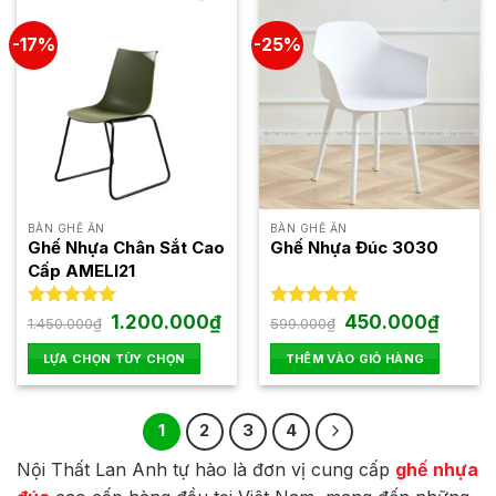
-17%
-25%
BÀN GHẾ ĂN
BÀN GHẾ ĂN
Ghế Nhựa Chân Sắt Cao
Ghế Nhựa Đúc 3030
Cấp AMELI21
Giá
Giá
Giá
Giá
Được xếp
1.200.000
₫
Được xếp
450.000
₫
1.450.000
₫
599.000
₫
gốc
hiện
gốc
hiện
hạng
5.00
hạng
5.00
là:
tại
là:
tại
5 sao
5 sao
LỰA CHỌN TÙY CHỌN
THÊM VÀO GIỎ HÀNG
1.450.000₫.
là:
599.000₫.
là:
1.200.000₫.
450.000
Sản
phẩm
1
2
3
4
này
có
Nội Thất Lan Anh tự hào là đơn vị cung cấp
ghế nhựa
nhiều