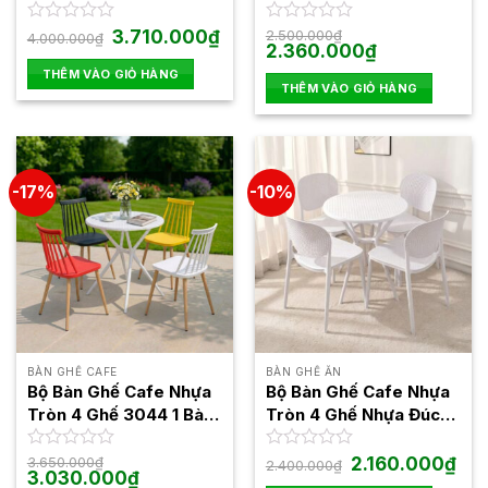
3025
3025
Giá
Giá
Được
3.710.000
₫
Được
2.500.000
₫
4.000.000
₫
gốc
hiện
Giá
Giá
2.360.000
₫
xếp
xếp
là:
tại
gốc
hiện
hạng
hạng
THÊM VÀO GIỎ HÀNG
4.000.000₫.
là:
là:
tại
0
0
THÊM VÀO GIỎ HÀNG
3.710.000₫.
2.500.000₫.
là:
5
5
2.360.000₫.
sao
sao
-17%
-10%
BÀN GHẾ CAFE
BÀN GHẾ ĂN
Bộ Bàn Ghế Cafe Nhựa
Bộ Bàn Ghế Cafe Nhựa
Tròn 4 Ghế 3044 1 Bàn
Tròn 4 Ghế Nhựa Đúc
3025
Lỗ BBCF37
Giá
Giá
Được
3.650.000
₫
Được
2.160.000
₫
2.400.000
₫
Giá
Giá
gốc
hiện
3.030.000
₫
xếp
xếp