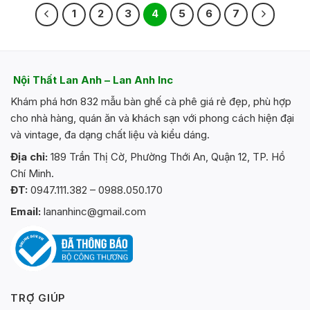
1
2
3
4
5
6
7
Nội Thất Lan Anh – Lan Anh Inc
Khám phá hơn 832 mẫu bàn ghế cà phê giá rẻ đẹp, phù hợp
cho nhà hàng, quán ăn và khách sạn với phong cách hiện đại
và vintage, đa dạng chất liệu và kiểu dáng.
Địa chỉ:
189 Trần Thị Cờ, Phường Thới An, Quận 12, TP. Hồ
Chí Minh.
ĐT:
0947.111.382 – 0988.050.170
Email:
lananhinc@gmail.com
TRỢ GIÚP