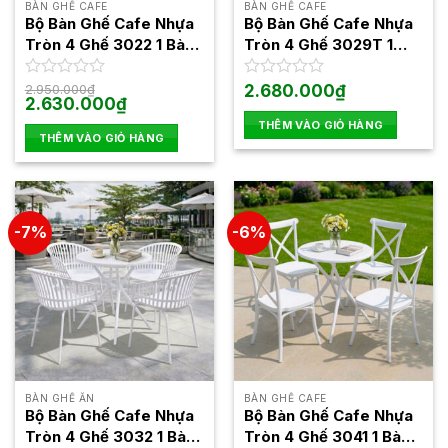
BÀN GHẾ CAFE
BÀN GHẾ CAFE
Bộ Bàn Ghế Cafe Nhựa
Bộ Bàn Ghế Cafe Nhựa
Tròn 4 Ghế 3022 1 Bàn
Tròn 4 Ghế 3029T 1
3025
Bàn 3025
Được
2.950.000
₫
Được
2.680.000
₫
Giá
Giá
2.630.000
₫
xếp
xếp
gốc
hiện
hạng
hạng
THÊM VÀO GIỎ HÀNG
là:
tại
0
0
THÊM VÀO GIỎ HÀNG
2.950.000₫.
là:
5
2.630.000₫.
5
sao
sao
-7%
-6%
BÀN GHẾ ĂN
BÀN GHẾ CAFE
Bộ Bàn Ghế Cafe Nhựa
Bộ Bàn Ghế Cafe Nhựa
Tròn 4 Ghế 3032 1 Bàn
Tròn 4 Ghế 3041 1 Bàn