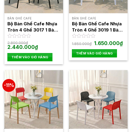
BÀN GHẾ CAFE
BÀN GHẾ CAFE
Bộ Bàn Ghế Cafe Nhựa
Bộ Bàn Ghế Cafe Nhựa
Tròn 4 Ghế 3017 1 Bàn
Tròn 4 Ghế 3019 1 Bàn
3025
3025
Giá
Giá
Được
2.800.000
₫
Được
1.650.000
₫
1.850.000
₫
Giá
Giá
gốc
hiện
2.440.000
₫
xếp
xếp
gốc
hiện
là:
tại
hạng
hạng
THÊM VÀO GIỎ HÀNG
là:
tại
1.850.000₫.
là:
0
0
THÊM VÀO GIỎ HÀNG
2.800.000₫.
là:
1.65
5
2.440.000₫.
5
sao
sao
-11%