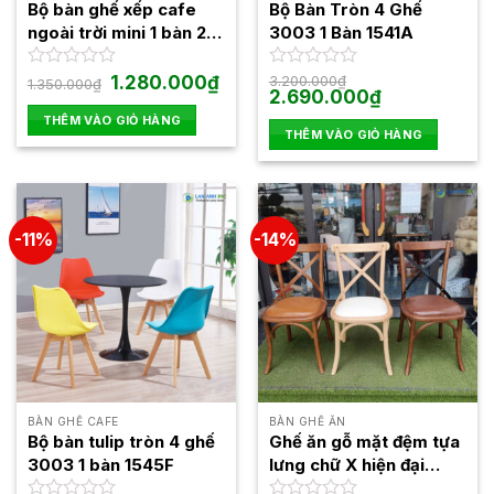
Bộ bàn ghế xếp cafe
Bộ Bàn Tròn 4 Ghế
ngoài trời mini 1 bàn 2
3003 1 Bàn 1541A
ghế BBCF14
Giá
Giá
Được
1.280.000
₫
Được
3.200.000
₫
1.350.000
₫
gốc
hiện
Giá
Giá
2.690.000
₫
xếp
xếp
là:
tại
gốc
hiện
hạng
hạng
THÊM VÀO GIỎ HÀNG
1.350.000₫.
là:
là:
tại
0
0
THÊM VÀO GIỎ HÀNG
1.280.000₫.
3.200.000₫.
là:
5
5
2.690.000₫.
sao
sao
-11%
-14%
BÀN GHẾ CAFE
BÀN GHẾ ĂN
Bộ bàn tulip tròn 4 ghế
Ghế ăn gỗ mặt đệm tựa
3003 1 bàn 1545F
lưng chữ X hiện đại
LAG501