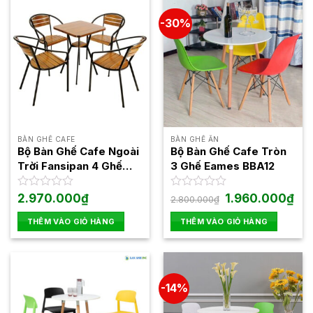
-30%
BÀN GHẾ CAFE
BÀN GHẾ ĂN
Bộ Bàn Ghế Cafe Ngoài
Bộ Bàn Ghế Cafe Tròn
Trời Fansipan 4 Ghế
3 Ghế Eames BBA12
Moon02 1 Bàn Moon04
Giá
Giá
Được
2.970.000
₫
Được
1.960.000
₫
2.800.000
₫
gốc
hiện
xếp
xếp
là:
tại
hạng
hạng
THÊM VÀO GIỎ HÀNG
THÊM VÀO GIỎ HÀNG
2.800.000₫.
là:
0
0
1.96
5
5
sao
sao
-14%