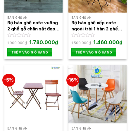
BÀN GHẾ ĂN
BÀN GHẾ ĂN
Bộ bàn ghế cafe vuông
Bộ bàn ghế xếp cafe
2 ghế gỗ chân sắt đẹp
ngoài trời 1 bàn 2 ghế
BBCF30
chân sắt cao BBCF16
Giá
Giá
Giá
Giá
Được
1.780.000
₫
Được
1.460.000
₫
1.900.000
₫
1.500.000
₫
gốc
hiện
gốc
hiện
xếp
xếp
là:
tại
là:
tại
hạng
hạng
THÊM VÀO GIỎ HÀNG
THÊM VÀO GIỎ HÀNG
1.900.000₫.
là:
1.500.000₫.
là:
0
0
1.780.000₫.
1.46
5
5
sao
sao
-5%
-16%
BÀN GHẾ ĂN
BÀN GHẾ ĂN