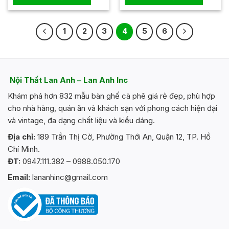
0
0
390.000
5
5
sao
sao
1
2
3
4
5
6
Nội Thất Lan Anh – Lan Anh Inc
Khám phá hơn 832 mẫu bàn ghế cà phê giá rẻ đẹp, phù hợp
cho nhà hàng, quán ăn và khách sạn với phong cách hiện đại
và vintage, đa dạng chất liệu và kiểu dáng.
Địa chỉ:
189 Trần Thị Cờ, Phường Thới An, Quận 12, TP. Hồ
Chí Minh.
ĐT:
0947.111.382 – 0988.050.170
Email:
lananhinc@gmail.com