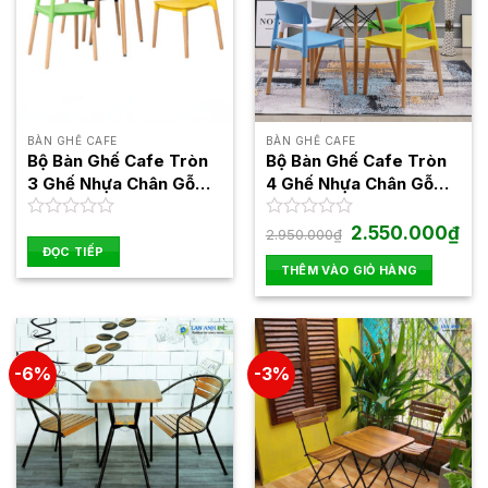
BÀN GHẾ CAFE
BÀN GHẾ CAFE
Bộ Bàn Ghế Cafe Tròn
Bộ Bàn Ghế Cafe Tròn
3 Ghế Nhựa Chân Gỗ
4 Ghế Nhựa Chân Gỗ
BBCF86
BBCF87
Giá
Giá
Được
Được
2.550.000
₫
2.950.000
₫
gốc
hiện
xếp
xếp
ĐỌC TIẾP
là:
tại
hạng
hạng
THÊM VÀO GIỎ HÀNG
2.950.000₫.
là:
0
0
2.5
5
5
sao
sao
-6%
-3%