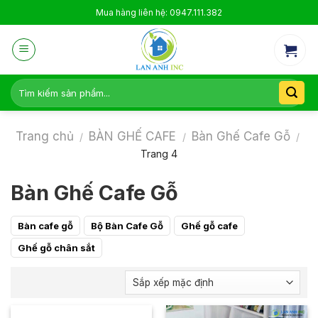
Skip
Mua hàng liên hệ: 0947.111.382
to
content
Tìm
kiếm:
Trang chủ
BÀN GHẾ CAFE
Bàn Ghế Cafe Gỗ
/
/
/
Trang 4
Bàn Ghế Cafe Gỗ
Bàn cafe gỗ
Bộ Bàn Cafe Gỗ
Ghế gỗ cafe
Ghế gỗ chân sắt