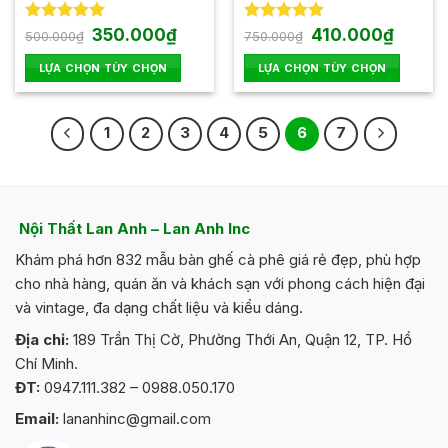
trên
trên
trang
trang
Giá
Giá
Giá
Giá
Được xếp
350.000
₫
Được xếp
410.000
₫
500.000
₫
750.000
₫
gốc
hiện
gốc
hiện
hạng
5.00
hạng
5.00
sản
sản
là:
tại
là:
tại
5 sao
5 sao
LỰA CHỌN TÙY CHỌN
LỰA CHỌN TÙY CHỌN
phẩm
phẩm
500.000₫.
là:
750.000₫.
là:
350.000₫.
410.000
Sản
Sản
phẩm
phẩm
1
2
3
4
5
6
7
này
này
có
có
nhiều
nhiều
biến
biến
thể.
thể.
Nội Thất Lan Anh – Lan Anh Inc
Các
Các
Khám phá hơn 832 mẫu bàn ghế cà phê giá rẻ đẹp, phù hợp
tùy
tùy
chọn
chọn
cho nhà hàng, quán ăn và khách sạn với phong cách hiện đại
có
có
và vintage, đa dạng chất liệu và kiểu dáng.
thể
thể
Địa chỉ:
189 Trần Thị Cờ, Phường Thới An, Quận 12, TP. Hồ
được
được
Chí Minh.
chọn
chọn
trên
trên
ĐT:
0947.111.382 – 0988.050.170
trang
trang
Email:
lananhinc@gmail.com
sản
sản