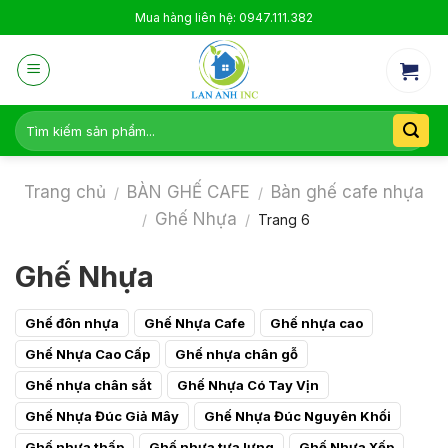
Skip
Mua hàng liên hệ: 0947.111.382
to
content
Tìm
kiếm:
Trang chủ
BÀN GHẾ CAFE
Bàn ghế cafe nhựa
/
/
Ghế Nhựa
/
/
Trang 6
Ghế Nhựa
Ghế đôn nhựa
Ghế Nhựa Cafe
Ghế nhựa cao
Ghế Nhựa Cao Cấp
Ghế nhựa chân gỗ
Ghế nhựa chân sắt
Ghế Nhựa Có Tay Vịn
Ghế Nhựa Đúc Giả Mây
Ghế Nhựa Đúc Nguyên Khối
Ghế nhựa thấp
Ghế nhựa tựa lưng
Ghế Nhựa Xếp