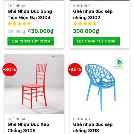
thể
GHẾ NHỰA
GHẾ NHỰA
được
Ghế Nhựa Đúc Song
Ghế nhựa đúc xếp
chọn
Tiện Hiện Đại 3004
chồng 3002
trên
trang
Giá
Giá
Được xếp
430.000
₫
Được xếp
300.000
₫
520.000
₫
gốc
hiện
hạng
5.00
hạng
5.00
sản
là:
tại
5 sao
5 sao
LỰA CHỌN TÙY CHỌN
LỰA CHỌN TÙY CHỌN
phẩm
520.000₫.
là:
430.000₫.
Sản
Sản
phẩm
phẩm
này
này
có
có
-30%
-45%
nhiều
nhiều
biến
biến
thể.
thể.
Các
Các
tùy
tùy
chọn
chọn
có
có
thể
thể
GHẾ NHỰA
GHẾ NHỰA
được
được
Ghế Nhựa Đúc Xếp
Ghế nhựa đúc xếp
chọn
chọn
Chồng 3005
chồng 3018