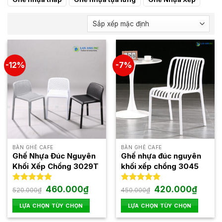
-12%
-7%
BÀN GHẾ CAFE
BÀN GHẾ CAFE
Ghế Nhựa Đúc Nguyên
Ghế nhựa đúc nguyên
Khối Xếp Chồng 3029T
khối xếp chồng 3045
Giá
Giá
Giá
Giá
Được xếp
460.000
₫
Được xếp
420.000
₫
520.000
₫
450.000
₫
gốc
hiện
gốc
hiện
hạng
5.00
hạng
5.00
là:
tại
là:
tại
5 sao
5 sao
LỰA CHỌN TÙY CHỌN
LỰA CHỌN TÙY CHỌN
520.000₫.
là:
450.000₫.
là:
460.000₫.
420.00
Sản
Sản