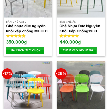
tùy
chọn
có
thể
BÀN GHẾ CAFE
BÀN GHẾ ĂN
được
Ghế nhựa đúc nguyên
Ghế Nhựa Đúc Nguyên
chọn
khối xếp chồng MGH01
Khối Xếp Chồng1933
trên
trang
Được xếp
350.000
₫
Được xếp
440.000
₫
hạng
5.00
hạng
5.00
sản
5 sao
5 sao
LỰA CHỌN TÙY CHỌN
THÊM VÀO GIỎ HÀNG
phẩm
Sản
phẩm
này
có
-17%
-29%
nhiều
biến
thể.
Các
tùy
chọn
có