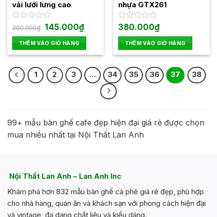
vải lưới lưng cao
nhựa GTX261
Giá
Giá
Được
145.000
₫
Được
380.000
₫
200.000
₫
gốc
hiện
xếp
xếp
là:
tại
hạng
hạng
THÊM VÀO GIỎ HÀNG
THÊM VÀO GIỎ HÀNG
200.000₫.
là:
0
0
145.000₫.
5
5
sao
sao
1
2
3
…
34
35
36
37
38
99+ mẫu bàn ghế cafe đẹp hiện đại giá rẻ được chọn
mua nhiều nhất tại Nội Thất Lan Anh
Nội Thất Lan Anh – Lan Anh Inc
Khám phá hơn 832 mẫu bàn ghế cà phê giá rẻ đẹp, phù hợp
cho nhà hàng, quán ăn và khách sạn với phong cách hiện đại
và vintage, đa dạng chất liệu và kiểu dáng.