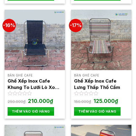
0
0
125.000₫.
220.000
5
5
sao
sao
-16%
-17%
BÀN GHẾ CAFE
BÀN GHẾ CAFE
Ghế Xếp Inox Cafe
Ghế Xếp Inox Cafe
Khung To Lưới Lò Xo
Lưng Thấp Thổ Cẩm
Lưng Thấp
Giá
Giá
Giá
Giá
Được
210.000
₫
Được
125.000
₫
250.000
₫
150.000
₫
gốc
hiện
gốc
hiện
xếp
xếp
là:
tại
là:
tại
hạng
hạng
THÊM VÀO GIỎ HÀNG
THÊM VÀO GIỎ HÀNG
250.000₫.
là:
150.000₫.
là:
0
0
210.000₫.
125.000₫
5
5
sao
sao