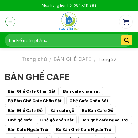
Skip
Mua hàng liên hệ: 0947.111.382
to
content
Tìm
kiếm:
Trang chủ
BÀN GHẾ CAFE
/
/
Trang 37
BÀN GHẾ CAFE
Bàn Ghế Cafe Chân Sắt
Bàn cafe chân sắt
Bộ Bàn Ghế Cafe Chân Sắt
Ghế Cafe Chân Sắt
Bàn Ghế Cafe Gỗ
Bàn cafe gỗ
Bộ Bàn Cafe Gỗ
Ghế gỗ cafe
Ghế gỗ chân sắt
Bàn ghế cafe ngoài trời
Bàn Cafe Ngoài Trời
Bộ Bàn Ghế Cafe Ngoài Trời