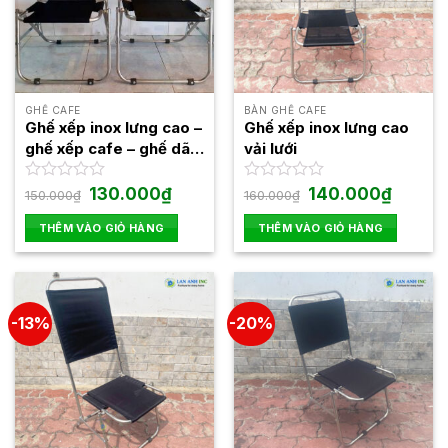
GHẾ CAFE
BÀN GHẾ CAFE
Ghế xếp inox lưng cao –
Ghế xếp inox lưng cao
ghế xếp cafe – ghế dã
vải lưới
ngoại giá rẻ
Giá
Giá
Giá
Giá
Được
130.000
₫
Được
140.000
₫
150.000
₫
160.000
₫
gốc
hiện
gốc
hiện
xếp
xếp
là:
tại
là:
tại
hạng
hạng
THÊM VÀO GIỎ HÀNG
THÊM VÀO GIỎ HÀNG
150.000₫.
là:
160.000₫.
là:
0
0
130.000₫.
140.000₫
5
5
sao
sao
-13%
-20%