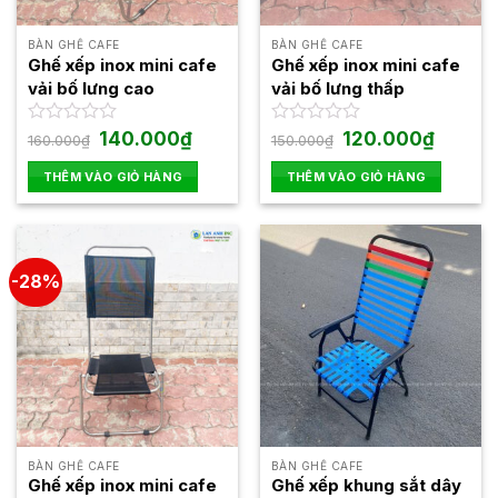
BÀN GHẾ CAFE
BÀN GHẾ CAFE
Ghế xếp inox mini cafe
Ghế xếp inox mini cafe
vải bố lưng cao
vải bố lưng thấp
Giá
Giá
Giá
Giá
Được
140.000
₫
Được
120.000
₫
160.000
₫
150.000
₫
gốc
hiện
gốc
hiện
xếp
xếp
là:
tại
là:
tại
hạng
hạng
THÊM VÀO GIỎ HÀNG
THÊM VÀO GIỎ HÀNG
160.000₫.
là:
150.000₫.
là:
0
0
140.000₫.
120.000₫
5
5
sao
sao
-28%
BÀN GHẾ CAFE
BÀN GHẾ CAFE
Ghế xếp inox mini cafe
Ghế xếp khung sắt dây