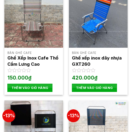
BÀN GHẾ CAFE
BÀN GHẾ CAFE
Ghế Xếp Inox Cafe Thổ
Ghế xếp inox dây nhựa
Cẩm Lưng Cao
GXT260
Được
150.000
₫
Được
420.000
₫
xếp
xếp
hạng
hạng
THÊM VÀO GIỎ HÀNG
THÊM VÀO GIỎ HÀNG
0
0
5
5
sao
sao
-13%
-13%