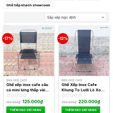
Ghế tiếp khách showroom
-17%
-12%
BÀN GHẾ CAFE
BÀN GHẾ CAFE
Ghế xếp inox cafe câu
Ghế Xếp Inox Cafe
cá mini lưng thấp vải
Khung To Lưới Lò Xo
lưới
Lưng Cao
Giá
Giá
Giá
Giá
Được
125.000
₫
Được
220.000
₫
150.000
₫
250.000
₫
gốc
hiện
gốc
hiện
xếp
xếp
là:
tại
là:
tại
hạng
hạng
THÊM VÀO GIỎ HÀNG
THÊM VÀO GIỎ HÀNG
150.000₫.
là:
250.000₫.
là: