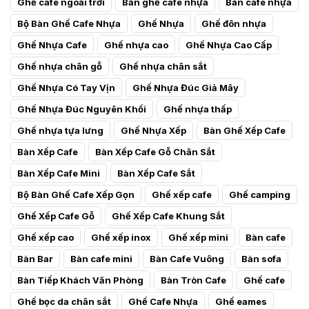
Ghế cafe ngoài trời
Bàn ghế cafe nhựa
Bàn cafe nhựa
Bộ Bàn Ghế Cafe Nhựa
Ghế Nhựa
Ghế đôn nhựa
Ghế Nhựa Cafe
Ghế nhựa cao
Ghế Nhựa Cao Cấp
Ghế nhựa chân gỗ
Ghế nhựa chân sắt
Ghế Nhựa Có Tay Vịn
Ghế Nhựa Đúc Giả Mây
Ghế Nhựa Đúc Nguyên Khối
Ghế nhựa thấp
Ghế nhựa tựa lưng
Ghế Nhựa Xếp
Bàn Ghế Xếp Cafe
Bàn Xếp Cafe
Bàn Xếp Cafe Gỗ Chân Sắt
Bàn Xếp Cafe Mini
Bàn Xếp Cafe Sắt
Bộ Bàn Ghế Cafe Xếp Gọn
Ghế xếp cafe
Ghế camping
Ghế Xếp Cafe Gỗ
Ghế Xếp Cafe Khung Sắt
Ghế xếp cao
Ghế xếp inox
Ghế xếp mini
Bàn cafe
Bàn Bar
Bàn cafe mini
Bàn Cafe Vuông
Bàn sofa
Bàn Tiếp Khách Văn Phòng
Bàn Tròn Cafe
Ghế cafe
Ghế bọc da chân sắt
Ghế Cafe Nhựa
Ghế eames