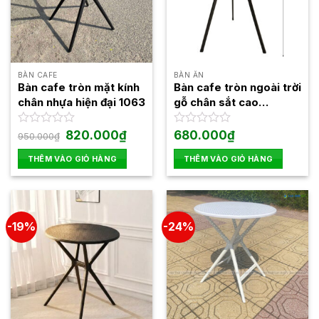
BÀN CAFE
BÀN ĂN
Bàn cafe tròn mặt kính
Bàn cafe tròn ngoài trời
chân nhựa hiện đại 1063
gỗ chân sắt cao
Fansipan Moon 03
Giá
Giá
Được
820.000
₫
Được
680.000
₫
950.000
₫
gốc
hiện
xếp
xếp
là:
tại
hạng
hạng
THÊM VÀO GIỎ HÀNG
THÊM VÀO GIỎ HÀNG
950.000₫.
là:
0
0
820.000₫.
5
5
sao
sao
-19%
-24%