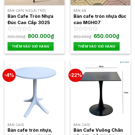
BÀN CAFE NGOÀI TRỜI
BÀN ĂN
Bàn Cafe Tròn Nhựa
Bàn cafe tròn nhựa đúc
Đúc Cao Cấp 3025
cao MGH07
Giá
Giá
Giá
Giá
Được
800.000
₫
Được
650.000
₫
990.000
₫
850.000
₫
gốc
hiện
gốc
hiện
xếp
xếp
là:
tại
là:
tại
hạng
hạng
THÊM VÀO GIỎ HÀNG
THÊM VÀO GIỎ HÀNG
990.000₫.
là:
850.000₫.
là:
0
0
800.000₫.
650.000
5
5
sao
sao
-4%
-22%
BÀN CAFE
BÀN CAFE
Bàn cafe tròn nhựa,
Bàn Cafe Vuông Chân