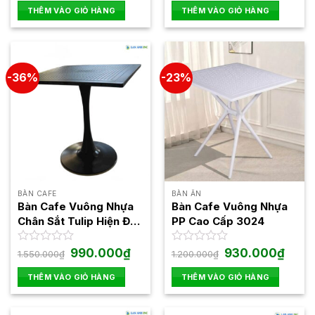
là:
tại
là:
tại
hạng
hạng
THÊM VÀO GIỎ HÀNG
THÊM VÀO GIỎ HÀNG
phẩm
990.000₫.
là:
1.350.000₫.
là:
0
0
850.000₫.
950.00
5
5
sao
sao
-36%
-23%
BÀN CAFE
BÀN ĂN
Bàn Cafe Vuông Nhựa
Bàn Cafe Vuông Nhựa
Chân Sắt Tulip Hiện Đại
PP Cao Cấp 3024
1545FAB
Giá
Giá
Giá
Giá
Được
990.000
₫
Được
930.000
₫
1.550.000
₫
1.200.000
₫
gốc
hiện
gốc
hiện
xếp
xếp
là:
tại
là:
tại
hạng
hạng
THÊM VÀO GIỎ HÀNG
THÊM VÀO GIỎ HÀNG
1.550.000₫.
là:
1.200.000₫.
là:
0
0
990.000₫.
930.0
5
5
sao
sao