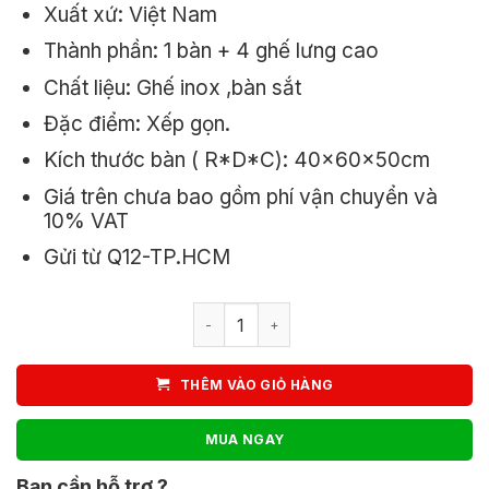
Xuất xứ: Việt Nam
Thành phần: 1 bàn + 4 ghế lưng cao
Chất liệu: Ghế inox ,bàn sắt
Đặc điểm: Xếp gọn.
Kích thước bàn ( R*D*C): 40x60x50cm
Giá trên chưa bao gồm phí vận chuyển và
10% VAT
Gửi từ Q12-TP.HCM
Bộ bàn ghế xếp inox cafe vải lưới lưn
THÊM VÀO GIỎ HÀNG
MUA NGAY
Bạn cần hỗ trợ ?