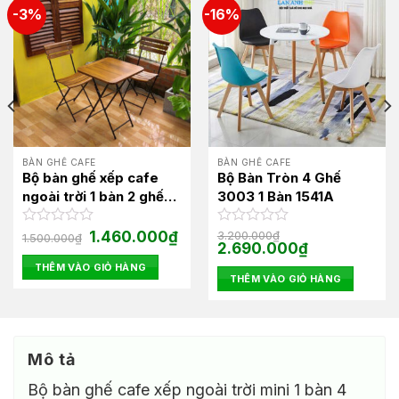
-3%
-16%
BÀN GHẾ CAFE
BÀN GHẾ CAFE
Bộ bàn ghế xếp cafe
Bộ Bàn Tròn 4 Ghế
ngoài trời 1 bàn 2 ghế
3003 1 Bàn 1541A
chân sắt cao BBCF16
á
Giá
Giá
Được
1.460.000
₫
Được
3.200.000
₫
1.500.000
₫
ện
gốc
hiện
Giá
Giá
2.690.000
₫
xếp
xếp
là:
tại
gốc
hiện
hạng
hạng
THÊM VÀO GIỎ HÀNG
1.500.000₫.
là:
là:
tại
0
0
THÊM VÀO GIỎ HÀNG
960.000₫.
1.460.000₫.
3.200.000₫.
là:
5
5
2.690.000₫.
sao
sao
Mô tả
Bộ bàn ghế cafe xếp ngoài trời mini 1 bàn 4