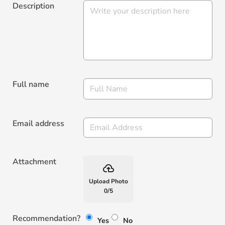
Description
Full name
Email address
Attachment
backup
Upload Photo
0
/
5
Recommendation?
Yes
No