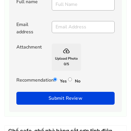
Full name
Email
address
Attachment
backup
Upload Photo
0
/
5
Recommendation?
Yes
No
Submit Review
Ghế cafe, ghế nhà hàng sắt sơn tĩnh điện