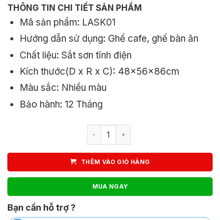
480.000₫.
là:
THÔNG TIN CHI TIẾT SẢN PHẨM
Mã sản phẩm: LASK01
430.000₫.
Hướng dẫn sử dụng: Ghế cafe, ghế bàn ăn
Chất liệu: Sắt sơn tĩnh điện
Kích thước(D x R x C): 48x56x86cm
Màu sắc: Nhiều màu
Bảo hành: 12 Tháng
Ghế cafe, ghế nhà hàng sắt sơn tĩnh 
THÊM VÀO GIỎ HÀNG
MUA NGAY
Bạn cần hỗ trợ ?