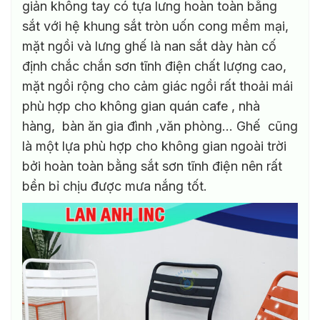
giản không tay có tựa lưng hoàn toàn bằng
tùy
sắt với hệ khung sắt tròn uốn cong mềm mại,
chọn
có
mặt ngồi và lưng ghế là nan sắt dày hàn cố
thể
định chắc chắn sơn tĩnh điện chất lượng cao,
được
mặt ngồi rộng cho cảm giác ngồi rất thoải mái
chọn
trên
phù hợp cho không gian quán cafe , nhà
trang
hàng, bàn ăn gia đình ,văn phòng… Ghế cũng
sản
là một lựa phù hợp cho không gian ngoài trời
phẩm
bởi hoàn toàn bằng sắt sơn tĩnh điện nên rất
bền bỉ chịu được mưa nắng tốt.