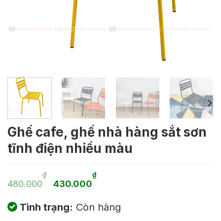
Ghế cafe, ghế nhà hàng sắt sơn
tĩnh điện nhiều màu
Giá
Giá
₫
₫
480.000
430.000
gốc
hiện
Tình trạng:
Còn hàng
là:
tại