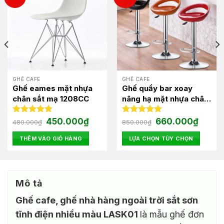
GHẾ CAFE
GHẾ CAFE
Ghế eames mặt nhựa
Ghế quầy bar xoay
chân sắt mạ 1208CC
nâng hạ mặt nhựa chân
sắt mạ cao cấp 1154
Giá
Giá
Giá
Giá
Được xếp
450.000
₫
Được xếp
660.000
₫
480.000
₫
850.000
₫
gốc
hiện
gốc
hiện
hạng
5.00
hạng
5.00
là:
tại
là:
tại
5 sao
5 sao
THÊM VÀO GIỎ HÀNG
LỰA CHỌN TÙY CHỌN
480.000₫.
là:
850.000₫.
là:
0₫.
450.000₫.
660.00
Sản
phẩm
này
có
Mô tả
nhiều
Ghế cafe, ghế nhà hàng ngoài trời sắt sơn
biến
thể.
tĩnh điện nhiều màu LASK01
là mẫu ghế đơn
Các