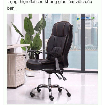
trọng, hiện đại cho không gian làm việc của
có
bạn.
thể
được
chọn
trên
trang
sản
phẩm