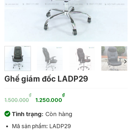
Ghế giám đốc LADP29
Giá
Giá
₫
₫
1.500.000
1.250.000
gốc
hiện
Tình trạng:
Còn hàng
là:
tại
Mã sản phẩm: LADP29
1.500.000₫.
là: