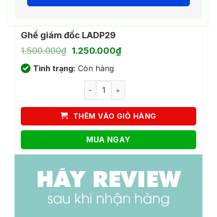
Ghế giám đốc LADP29
Giá
Giá
1.500.000
₫
1.250.000
₫
gốc
hiện
Tình trạng:
là:
Còn hàng
tại
1.500.000₫.
là:
Ghế giám đốc LADP29 số lượng
1.250.000₫.
THÊM VÀO GIỎ HÀNG
MUA NGAY