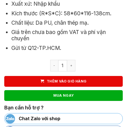
Xuất xứ: Nhập khẩu
1.250.000₫.
Kích thước (R*S*C): 58*60*116-138cm.
Chất liệu: Da PU, chân thép mạ.
Giá trên chưa bao gồm VAT và phí vận
chuyển
Gửi từ Q12-TP.HCM.
Ghế giám đốc LADP29 số lượng
THÊM VÀO GIỎ HÀNG
MUA NGAY
Bạn cần hỗ trợ ?
Chat Zalo với shop