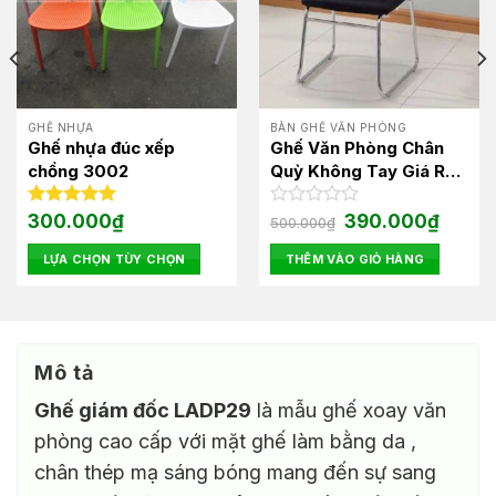
GHẾ NHỰA
BÀN GHẾ VĂN PHÒNG
Ghế nhựa đúc xếp
Ghế Văn Phòng Chân
chồng 3002
Quỳ Không Tay Giá Rẻ
A2021
Giá
Giá
Được xếp
300.000
₫
Được
390.000
₫
500.000
₫
gốc
hiện
hạng
5.00
xếp
là:
tại
5 sao
hạng
LỰA CHỌN TÙY CHỌN
THÊM VÀO GIỎ HÀNG
500.000₫.
là:
0
00₫.
390.000
Sản
5
phẩm
sao
này
có
Mô tả
nhiều
biến
Ghế giám đốc LADP29
là mẫu ghế xoay văn
thể.
phòng cao cấp với mặt ghế làm bằng da ,
Các
chân thép mạ sáng bóng mang đến sự sang
tùy
chọn