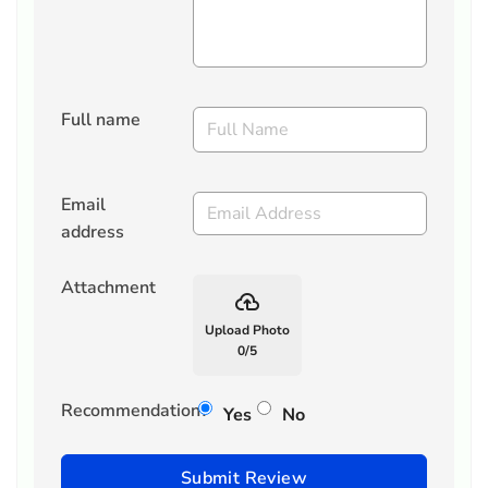
Full name
Email
address
Attachment
backup
Upload Photo
0
/
5
Recommendation?
Yes
No
Submit Review