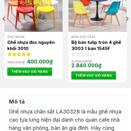
GHẾ NHỰA
BÀN GHẾ CAFE
Ghế nhựa đúc nguyên
Bộ bàn tulip tròn 4 ghế
khối 3010
3003 1 bàn 1545F
Giá
Giá
Được xếp
400.000
₫
Được
3.200.000
₫
680.000
₫
n
gốc
hiện
Giá
Giá
2.840.000
₫
hạng
5.00
xếp
là:
tại
gốc
hiện
5 sao
hạng
THÊM VÀO GIỎ HÀNG
680.000₫.
là:
là:
tại
0
THÊM VÀO GIỎ HÀNG
50.000₫.
400.000₫.
3.200.000₫.
là:
5
2.840.000₫.
sao
Mô tả
Ghế nhựa chân sắt LA3032B là mẫu ghế nhựa
cao tựa lưng hiện đại dành cho quán cafe nhà
hàng văn phòng, bàn ăn gia đình. Hãy cùng