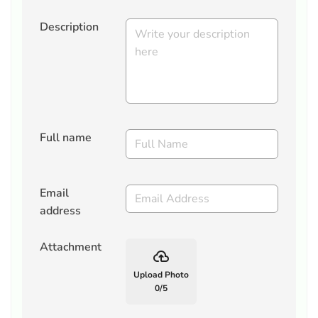
Description
Full name
Email
address
Attachment
backup
Upload Photo
0
/
5