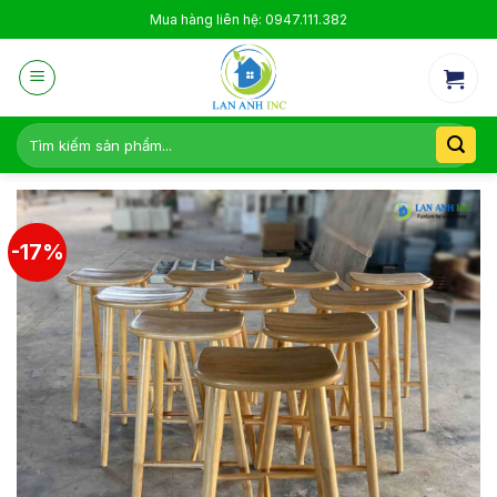
Skip
Mua hàng liên hệ: 0947.111.382
to
content
Tìm
kiếm:
-17%