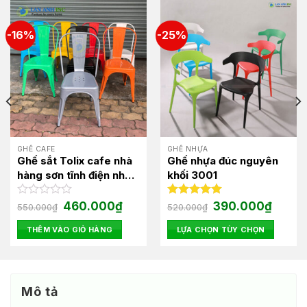
-16%
-25%
GHẾ CAFE
GHẾ NHỰA
Ghế sắt Tolix cafe nhà
Ghế nhựa đúc nguyên
hàng sơn tĩnh điện nhập
khối 3001
khẩu siêu bền LAG18
Giá
Giá
Giá
Giá
Được
460.000
₫
Được xếp
390.000
₫
550.000
₫
520.000
₫
gốc
hiện
gốc
hiện
xếp
hạng
5.00
là:
tại
là:
tại
hạng
5 sao
THÊM VÀO GIỎ HÀNG
LỰA CHỌN TÙY CHỌN
550.000₫.
là:
520.000₫.
là:
0
0₫.
460.000₫.
390.000
Sản
5
phẩm
sao
này
có
Mô tả
nhiều