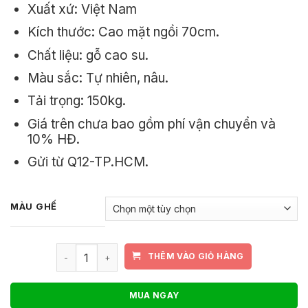
Xuất xứ: Việt Nam
750.000₫
Kích thước: Cao mặt ngồi 70cm.
đến
Chất liệu: gỗ cao su.
800.000₫
Màu sắc: Tự nhiên, nâu.
Tải trọng: 150kg.
Giá trên chưa bao gồm phí vận chuyển và
10% HĐ.
Gửi từ Q12-TP.HCM.
MÀU GHẾ
Ghế quầy bar gỗ không tựa decor LAB4013 số lượ
THÊM VÀO GIỎ HÀNG
MUA NGAY