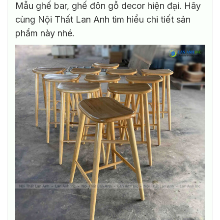
Mẫu ghế bar, ghế đôn gỗ decor hiện đại. Hãy
biến
thể.
cùng Nội Thất Lan Anh tìm hiểu chi tiết sản
Các
phẩm này nhé.
tùy
chọn
có
thể
được
chọn
trên
trang
sản
phẩm