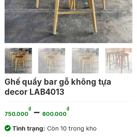
Ghế quầy bar gỗ không tựa
decor LAB4013
Khoảng
–
₫
₫
750.000
800.000
giá:
Tình trạng:
Còn 10 trong kho
từ