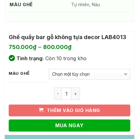
MÀU GHẾ
Tự nhiên, Nâu
Ghế quầy bar gỗ không tựa decor LAB4013
Khoảng
–
750.000
₫
800.000
₫
giá:
Tình trạng:
Còn 10 trong kho
từ
750.000₫
đến
MÀU GHẾ
800.000₫
Ghế quầy bar gỗ không tựa decor LAB
THÊM VÀO GIỎ HÀNG
MUA NGAY