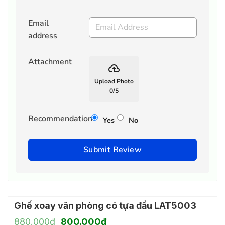
Email
address
Attachment
backup
Upload Photo
0
/
5
Recommendation?
Yes
No
Submit Review
Ghế xoay văn phòng có tựa đầu LAT5003
Giá
Giá
880.000
₫
800.000
₫