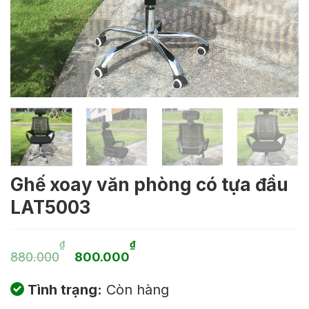
Ghế xoay văn phòng có tựa đầu
LAT5003
Giá
Giá
₫
₫
880.000
800.000
gốc
hiện
Tình trạng:
Còn hàng
là:
tại