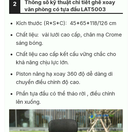
Thông số kỹ thuật chi tiết ghế xoay
2
văn phòng có tựa đầu LAT5003
Kích thước (R*S*C): 45*65*118/126 cm
Chất liệu: vải lưới cao cấp, chân mạ Crome
sáng bóng.
Chất liệu cao cấp kết cấu vững chắc cho
khả năng chịu lực lớn.
Piston nâng hạ xoay 360 độ dễ dàng di
chuyển điều chỉnh độ cao.
Phần tựa đầu có thể tháo rời , điều chỉnh
lên xuống.