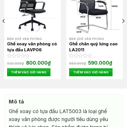
BÀN GHẾ VĂN PHÒNG
BÀN GHẾ VĂN PHÒNG
Ghế xoay văn phòng có
Ghế chân quỳ lưng cao
tựa đầu LAVP06
LA2011
Giá
Giá
Giá
Giá
Được
800.000
₫
Được
590.000
₫
920.000
₫
650.000
₫
gốc
hiện
gốc
hiện
xếp
xếp
là:
tại
là:
tại
hạng
hạng
THÊM VÀO GIỎ HÀNG
THÊM VÀO GIỎ HÀNG
920.000₫.
là:
650.000₫.
là:
0
0
00₫.
800.000₫.
590.000
5
5
sao
sao
Mô tả
Ghế xoay có tựa đầu LAT5003 là loại ghế
xoay văn phòng được người tiêu dùng yêu