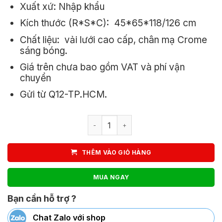
Xuất xứ: Nhập khẩu
880.000₫.
là:
Kích thước (R*S*C): 45*65*118/126 cm
800.000₫.
Chất liệu: vải lưới cao cấp, chân mạ Crome
sáng bóng.
Giá trên chưa bao gồm VAT và phí vận
chuyển
Gửi từ Q12-TP.HCM.
Ghế xoay văn phòng có tựa đầu LAT5
THÊM VÀO GIỎ HÀNG
MUA NGAY
Bạn cần hỗ trợ ?
Chat Zalo với shop