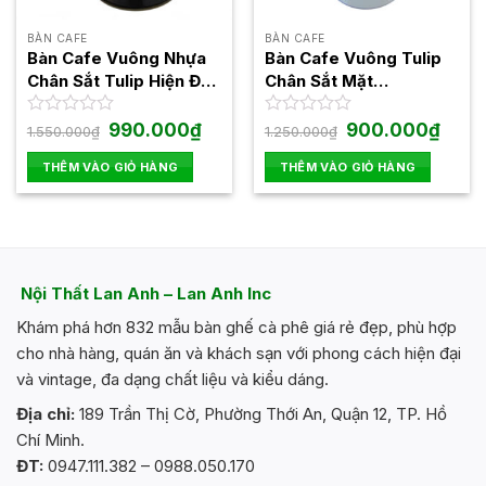
BÀN CAFE
BÀN CAFE
Bàn Cafe Vuông Nhựa
Bàn Cafe Vuông Tulip
Chân Sắt Tulip Hiện Đại
Chân Sắt Mặt
1545FAB
Composite LAST252
Giá
Giá
Giá
Giá
Được
990.000
₫
Được
900.000
₫
1.550.000
₫
1.250.000
₫
gốc
hiện
gốc
hiện
xếp
xếp
là:
tại
là:
tại
hạng
hạng
THÊM VÀO GIỎ HÀNG
THÊM VÀO GIỎ HÀNG
1.550.000₫.
là:
1.250.000₫.
là:
0
0
990.000₫.
900.0
5
5
sao
sao
Nội Thất Lan Anh – Lan Anh Inc
Khám phá hơn 832 mẫu bàn ghế cà phê giá rẻ đẹp, phù hợp
cho nhà hàng, quán ăn và khách sạn với phong cách hiện đại
và vintage, đa dạng chất liệu và kiểu dáng.
Địa chỉ:
189 Trần Thị Cờ, Phường Thới An, Quận 12, TP. Hồ
Chí Minh.
ĐT:
0947.111.382 – 0988.050.170