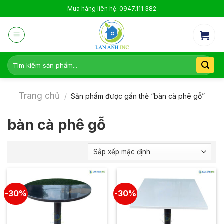
Skip
Mua hàng liên hệ: 0947.111.382
to
content
Tìm
kiếm:
Trang chủ
/
Sản phẩm được gắn thẻ “bàn cà phê gỗ”
bàn cà phê gỗ
-30%
-30%