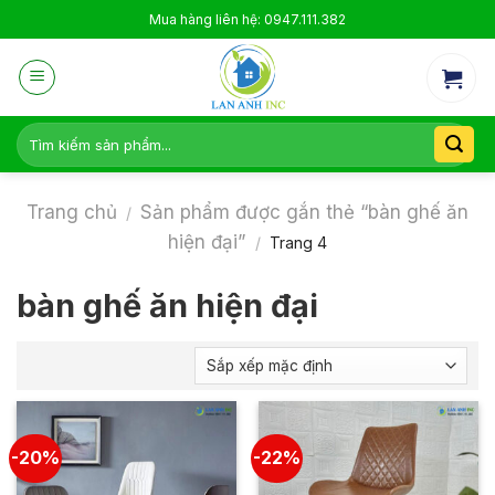
Skip
Mua hàng liên hệ: 0947.111.382
to
content
Tìm
kiếm:
Trang chủ
Sản phẩm được gắn thẻ “bàn ghế ăn
/
hiện đại”
/
Trang 4
bàn ghế ăn hiện đại
-20%
-22%