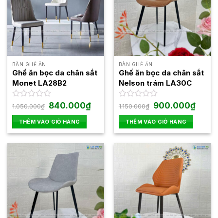
BÀN GHẾ ĂN
BÀN GHẾ ĂN
Ghế ăn bọc da chân sắt
Ghế ăn bọc da chân sắt
Monet LA28B2
Nelson trám LA30C
Giá
Giá
Giá
Giá
Được
840.000
₫
Được
900.000
₫
1.050.000
₫
1.150.000
₫
gốc
hiện
gốc
hiện
xếp
xếp
là:
tại
là:
tại
hạng
hạng
THÊM VÀO GIỎ HÀNG
THÊM VÀO GIỎ HÀNG
1.050.000₫.
là:
1.150.000₫.
là:
0
0
840.000₫.
900.00
5
5
sao
sao