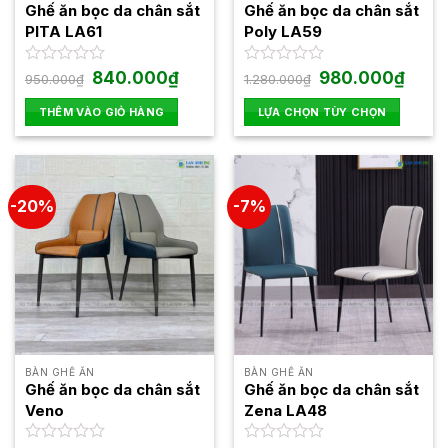
được
Ghế ăn bọc da chân sắt
Ghế ăn bọc da chân sắt
chọn
PITA LA61
Poly LA59
trên
trang
Giá
Giá
Giá
Giá
Được
840.000
₫
Được
980.000
₫
950.000
₫
1.280.000
₫
gốc
hiện
gốc
hiện
xếp
xếp
sản
là:
tại
là:
tại
hạng
hạng
THÊM VÀO GIỎ HÀNG
LỰA CHỌN TÙY CHỌN
phẩm
950.000₫.
là:
1.280.000₫.
là:
0
0
840.000₫.
980.0
Sản
5
5
phẩm
sao
sao
này
có
-20%
-7%
nhiều
biến
thể.
Các
tùy
chọn
có
thể
BÀN GHẾ ĂN
BÀN GHẾ ĂN
được
Ghế ăn bọc da chân sắt
Ghế ăn bọc da chân sắt
chọn
Veno
Zena LA48
trên