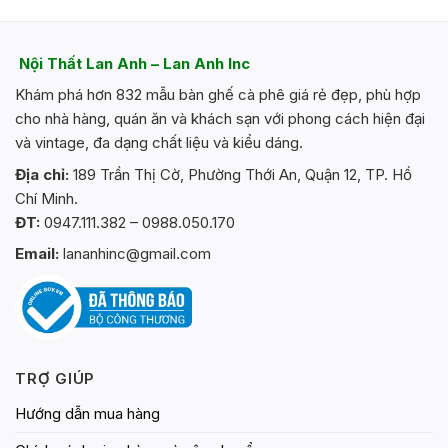
nhiều
biến
thể.
Nội Thất Lan Anh – Lan Anh Inc
Các
Khám phá hơn 832 mẫu bàn ghế cà phê giá rẻ đẹp, phù hợp
tùy
chọn
cho nhà hàng, quán ăn và khách sạn với phong cách hiện đại
có
và vintage, đa dạng chất liệu và kiểu dáng.
thể
Địa chỉ:
189 Trần Thị Cờ, Phường Thới An, Quận 12, TP. Hồ
được
Chí Minh.
chọn
trên
ĐT:
0947.111.382 – 0988.050.170
trang
Email:
lananhinc@gmail.com
sản
phẩm
TRỢ GIÚP
Hướng dẫn mua hàng