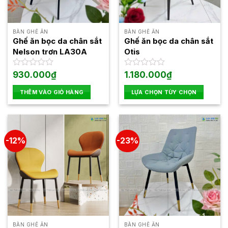
BÀN GHẾ ĂN
BÀN GHẾ ĂN
Ghế ăn bọc da chân sắt
Ghế ăn bọc da chân sắt
Nelson trơn LA30A
Otis
Được
930.000
₫
Được
1.180.000
₫
xếp
xếp
hạng
hạng
THÊM VÀO GIỎ HÀNG
LỰA CHỌN TÙY CHỌN
0
0
Sản
5
5
phẩm
sao
sao
này
có
-12%
-23%
nhiều
biến
thể.
Các
tùy
chọn
có
thể
BÀN GHẾ ĂN
BÀN GHẾ ĂN